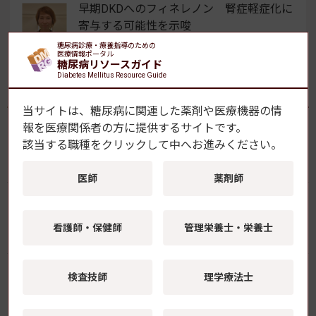
早期DKDへのフィネレノン 腎症軽症化に
寄与する可能性を示唆
【学会レポート】第69回日本糖尿病学会年次学術集会
糖尿病診療・療養指導のための
医療情報ポータル
糖尿病リソースガイド
Diabetes Mellitus Resource Guide
よく読まれている記事
当サイトは、糖尿病に関連した薬剤や医療機器の情
報を
医療関係者の方に提供するサイトです。
FreeStyleリブレ2、X線・CT検査時のセンサー取り
該当する職種をクリックして中へお進みください。
外しが不要に
医師
薬剤師
ヒトiPS細胞でヒト心不全モデルを再現 SGLT2阻
害薬による心機能改善の機序を解明 藤田医科大
看護師・保健師
管理栄養士・栄養士
学ら
検査技師
理学療法士
GLP-1受容体作動薬の新規開始、2型糖尿病患者の
脱毛症リスク上昇と関連