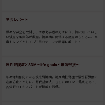
学会レポート
様々な学会を取材し、医療従事者の方々に今、特に知ってほし
い演題を編集部が厳選。糖尿病に関係する話題はもちろん、医
療トレンドとしても注目のテーマを簡潔レポート！
慢性腎臓病とSDM～life goalsと療法選択～
年々増加傾向にある慢性腎臓病。糖尿病性腎症や慢性腎臓病の
進展防止とともに、腎代替療法、さらにはSDMに焦点をあて、
各分野のエキスパートが情報を提供。