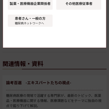
製薬・医療機器
企業関係者
その他医療従事者
2型糖尿病の「脳インスリン抵抗性」が視床下部後
核に局在することを解明 順天堂大学
患者さん・一般の方
糖尿病ネットワークへ
「マンジャロ皮下注」の薬価が8月1日より改定
持続可能性特例価格調整により
関連情報・資料
論考百選 -エキスパートたちの視点-
糖尿病医療の現場で活躍する専門家が、最新のトピック、医薬
品・医療機器に関する情報、医療課題などをテーマに独自の視
点で掘り下げて解説。