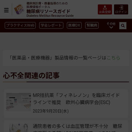
糖尿病診療・療養指導のための
医療情報ポータル
糖尿病リソースガイド
会員登録
ログイン
Diabetes Mellitus Resource Guide
その他
プラクティスWeb
学会レポート
医療DX
腎臓病
GLP-1
CGM／isCGM
インスリン製剤早見表
血糖記録アプリ早見表
SGLT2
新型コロナ
高齢者
インスリン製剤
薬物療法
食事療法
運動療法
「医薬品・医療機器」製品情報の一覧ページは
こちら
合併症
ガイドライン
心不全関連の記事
MR拮抗薬「フィネレノン」を臨床ガイド
ラインで推奨 欧州心臓病学会(ESC)
2023年9月20日(水)
通院患者の多くは血圧管理が不十分 糖尿