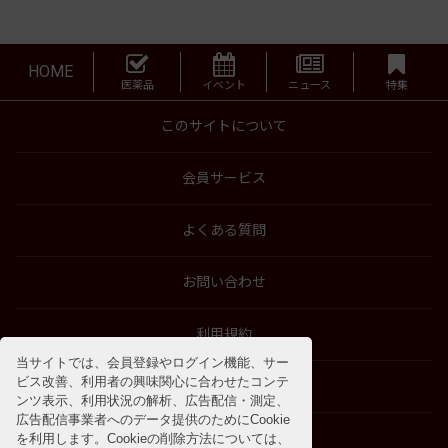
HOME
医薬品
イベント
ニュース
特集
このサイトについて
会員サービス
よくある質問
お問い合わせ
利用規約
当サイトでは、会員登録やログイン機能、サー
ビス改善、利用者の興味関心に合わせたコンテ
特商法に基づく表示
ンツ表示、利用状況の解析、広告配信・測定、
広告配信事業者へのデータ提供のためにCookie
プライバシーポリシー
を利用します。Cookieの削除方法については、