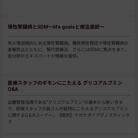
慢性腎臓病とSDM～life goalsと療法選択～
年々増加傾向にある慢性腎臓病。糖尿病性腎症や慢性腎臓病の
進展防止とともに、腎代替療法、さらにはSDMに焦点をあて、
各分野のエキスパートが情報を提供。
医療スタッフのギモンにこたえる グリコアルブミン
Q&A
血糖管理指標である”グリコアルブミン”の基本から使い方ま
で、医療スタッフの皆さんの疑問にこたえるグリコアルブミン
に関するQ＆Aコーナー。【提供】ナガセダイアグノスティック
ス