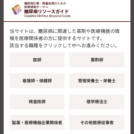
糖尿病診療・療養指導のための
医療情報ポータル
クリニックの人材確保はなぜ難しいのか
糖尿病リソースガイド
ー医療DX対応が加わった二重の経営負担
Diabetes Mellitus Resource Guide
ー
【医療DX サポートガイド】人材採用編
当サイトは、糖尿病に関連した薬剤や医療機器の情
報を
医療関係者の方に提供するサイトです。
「栄養指導」を診療フローに組み込む——
該当する職種をクリックして中へお進みください。
生活習慣病時代のクリニックDXという選
択肢
医師
薬剤師
【医療DX サポートガイド】クリニックサポート編
週1回基礎インスリンの活用と展望 ―イコ
看護師・保健師
管理栄養士・栄養士
デクの高齢者への導入からGLP-1との配合
剤まで―
【学会レポート】第69回日本糖尿病学会年次学術集会
検査技師
理学療法士
糖尿病・メタボにおけるロコモ予防・介入
の意義 ―メタボ×ロコモの負のスパイラル
製薬・医療機器
企業関係者
その他医療従事者
を断ち切るには―