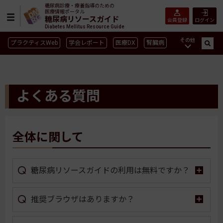
糖尿病診療・療養指導のための
医療情報ポータル
糖尿病リソースガイド
会員登録
ログイン
Diabetes Mellitus Resource Guide
その他
プラクティスWeb
学会レポート
医療DX
腎臓病
GLP-1
CGM／isCGM
インスリン製剤早見表
血糖記録アプリ早見表
SGLT2
新型コロナ
高齢者
よくある質問
インスリン製剤
薬物療法
食事療法
運動療法
合併症
ガイドライン
全体に関して
糖尿病リソースガイドの利用は無料ですか？
推奨ブラウザはありますか？