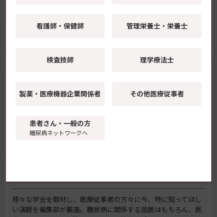
早見表（インスリン製剤・血糖記録アプリ）最新版を販売
中！
看護師・保健師
管理栄養士・栄養士
関連情報・資料
検査技師
理学療法士
論考百選 -エキスパートたちの視点-
製薬・医療機器
企業関係者
その他医療従事者
糖尿病医療の現場で活躍する専門家が、最新のトピック、医薬
品・医療機器に関する情報、医療課題などをテーマに独自の視
患者さん・一般の方
点で掘り下げて解説。
糖尿病ネットワークへ
学会レポート
様々な学会を取材し、医療従事者の方々に今、特に知ってほし
い演題を編集部が厳選。糖尿病に関係する話題はもちろん、医