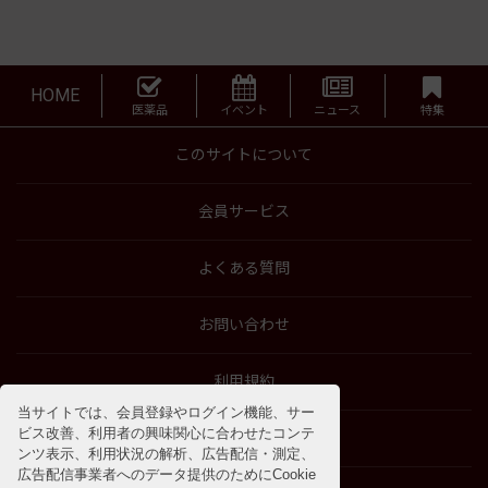
HOME
医薬品
イベント
ニュース
特集
このサイトについて
会員サービス
よくある質問
お問い合わせ
利用規約
当サイトでは、会員登録やログイン機能、サー
ビス改善、利用者の興味関心に合わせたコンテ
特商法に基づく表示
ンツ表示、利用状況の解析、広告配信・測定、
広告配信事業者へのデータ提供のためにCookie