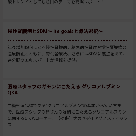
療トレンドとしても注目のテーマを簡潔レポート！
慢性腎臓病とSDM～life goalsと療法選択～
年々増加傾向にある慢性腎臓病。糖尿病性腎症や慢性腎臓病の
進展防止とともに、腎代替療法、さらにはSDMに焦点をあて、
各分野のエキスパートが情報を提供。
医療スタッフのギモンにこたえる グリコアルブミン
Q&A
血糖管理指標である”グリコアルブミン”の基本から使い方ま
で、医療スタッフの皆さんの疑問にこたえるグリコアルブミン
に関するQ＆Aコーナー。【提供】ナガセダイアグノスティック
ス