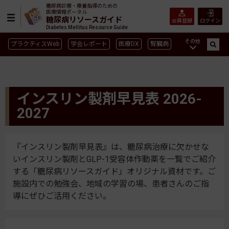
糖尿病診療・療養指導のための
医療情報ポータル
糖尿病リソースガイド
会員登録
ログイン
Diabetes Mellitus Resource Guide
その他
プラクティスWeb
学会レポート
医療DX
腎臓病
GLP-1
CGM／isCGM
インスリン製剤早見表
血糖記録アプリ早見表
SGLT2
新型コロナ
高齢者
インスリン製剤早見表 2026-
インスリン製剤
薬物療法
食事療法
運動療法
2027
合併症
ガイドライン
『インスリン製剤早見表』は、糖尿病治療に欠かせな
いインスリン製剤とGLP-1受容体作動薬を一覧でご紹介
する「糖尿病リソースガイド」オリジナル資材です。ご
施設内での勉強会、地域の学習の場、患者さんのご指
導にぜひご活用ください。