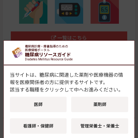
一覧はこちら
糖尿病診療・療養指導のための
医療情報ポータル
糖尿病リソースガイド
Diabetes Mellitus Resource Guide
【おすすめ】腎臓病の特集コーナー「慢性腎臓病とSDM」
当サイトは、糖尿病に関連した薬剤や医療機器の情
報を
医療関係者の方に提供するサイトです。
早見表（インスリン製剤・血糖記録アプリ）最新版を販売
該当する職種をクリックして中へお進みください。
中！
医師
薬剤師
関連情報・資料
看護師・保健師
管理栄養士・栄養士
論考百選 -エキスパートたちの視点-