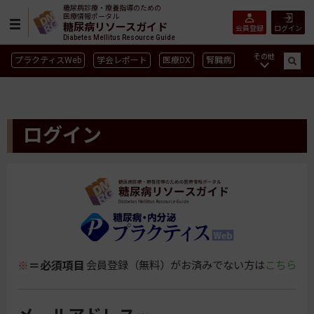
糖尿病診療・療養指導のための
医療情報ポータル
糖尿病リソースガイド
会員登録
ログイン
Diabetes Mellitus Resource Guide
その他
プラクティスWeb
学会レポート
医療DX
腎臓病
GLP-1
CGM／isCGM
インスリン製剤早見表
血糖記録アプリ早見表
SGLT2
新型コロナ
高齢者
ログイン
インスリン製剤
薬物療法
食事療法
運動療法
合併症
ガイドライン
※
＝必須項目
会員登録（無料）がお済みでない方は
こちら