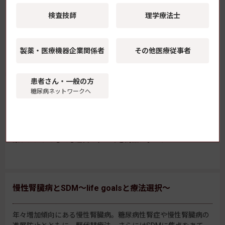
検査技師
理学療法士
糖尿病医療の現場で活躍する専門家が、最新のトピック、医薬
品・医療機器に関する情報、医療課題などをテーマに独自の視
点で掘り下げて解説。
製薬・医療機器
企業関係者
その他医療従事者
患者さん・一般の方
学会レポート
糖尿病ネットワークへ
様々な学会を取材し、医療従事者の方々に今、特に知ってほし
い演題を編集部が厳選。糖尿病に関係する話題はもちろん、医
療トレンドとしても注目のテーマを簡潔レポート！
慢性腎臓病とSDM～life goalsと療法選択～
年々増加傾向にある慢性腎臓病。糖尿病性腎症や慢性腎臓病の