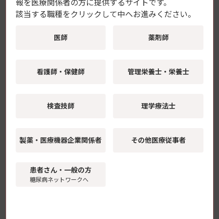
報を
医療関係者の方に提供するサイトです。
2年
該当する職種をクリックして中へお進みください。
用法・用量
医師
薬剤師
通常、成人では初期は1回4～20単位を一般に毎食
前に皮下注射するが、ときに回数を増やしたり、
看護師・保健師
管理栄養士・栄養士
他のインスリン製剤を併用する。以後症状及び検
査所見に応じて投与量を増減するが、維持量は通
常成人1日4～100単位である。ただし、必要により
検査技師
理学療法士
上記用量を超えて使用することがある。糖尿病昏
睡には、必要に応じ皮下、筋肉内、静脈内注射又
は持続静脈内注入を行う。
製薬・医療機器
企業関係者
その他医療従事者
用法・用量に関連する使用上の注意
患者さん・一般の方
糖尿病ネットワークへ
患者さん指導・説明用動画（糖尿病3