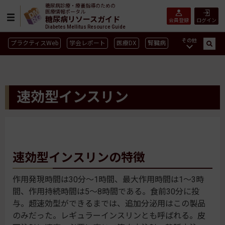
糖尿病診療・療養指導のための
医療情報ポータル
糖尿病リソースガイド
会員登録
ログイン
Diabetes Mellitus Resource Guide
その他
プラクティスWeb
学会レポート
医療DX
腎臓病
GLP-1
CGM／isCGM
インスリン製剤早見表
血糖記録アプリ早見表
SGLT2
新型コロナ
高齢者
速効型インスリン
インスリン製剤
薬物療法
食事療法
運動療法
合併症
ガイドライン
速効型インスリンの特徴
作用発現時間は30分～1時間、最大作用時間は1～3時
間、作用持続時間は5～8時間である。食前30分に投
与。超速効型ができるまでは、追加分泌用はこの製品
のみだった。レギュラーインスリンとも呼ばれる。皮