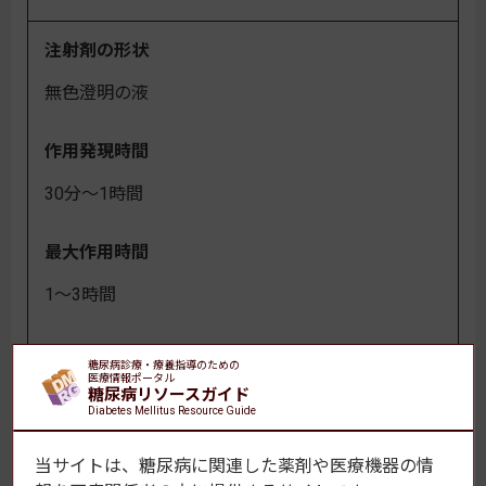
注射剤の形状
無色澄明の液
作用発現時間
30分～1時間
最大作用時間
1～3時間
作用持続時間
糖尿病診療・療養指導のための
医療情報ポータル
糖尿病リソースガイド
5～7時間
Diabetes Mellitus Resource Guide
使用期限
当サイトは、糖尿病に関連した薬剤や医療機器の情