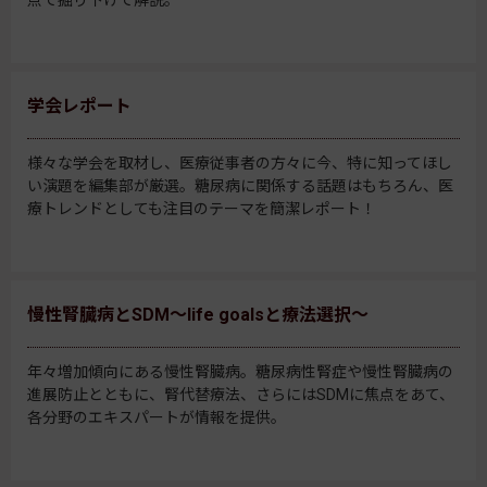
点で掘り下げて解説。
学会レポート
様々な学会を取材し、医療従事者の方々に今、特に知ってほし
い演題を編集部が厳選。糖尿病に関係する話題はもちろん、医
療トレンドとしても注目のテーマを簡潔レポート！
慢性腎臓病とSDM～life goalsと療法選択～
年々増加傾向にある慢性腎臓病。糖尿病性腎症や慢性腎臓病の
進展防止とともに、腎代替療法、さらにはSDMに焦点をあて、
各分野のエキスパートが情報を提供。