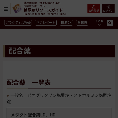
糖尿病診療・療養指導のための
医療情報ポータル
糖尿病リソースガイド
会員登録
ログイン
Diabetes Mellitus Resource Guide
その他
プラクティスWeb
学会レポート
医療DX
腎臓病
GLP-1
CGM／isCGM
インスリン製剤早見表
血糖記録アプリ早見表
SGLT2
新型コロナ
高齢者
配合薬
インスリン製剤
薬物療法
食事療法
運動療法
合併症
ガイドライン
配合薬 一覧表
一般名：ピオグリタゾン塩酸塩・メトホルミン塩酸塩
錠
メタクト配合錠LD、HD