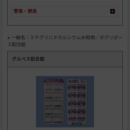
警告・禁忌
一般名：ミチグリニドカルシウム水和物／ボグリボー
ス配合錠
グルベス配合錠