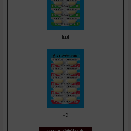
[LD]
[HD]