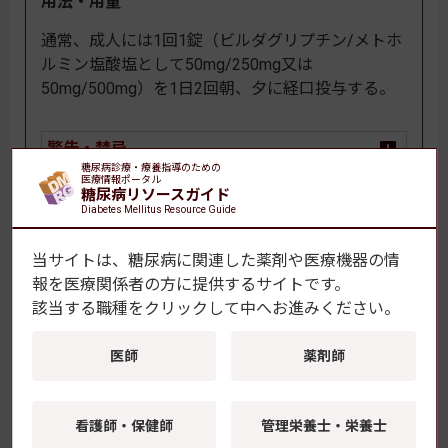
用法・用量
通常、成人には1回1錠（ビルダグリプチン/メトホ
ルミン塩酸塩として50mg/250mg又は
50mg/500mg）を1日2回朝、夕に経口投与する。
警告・禁忌
糖尿病診療・療養指導のための
医療情報ポータル
糖尿病リソースガイド
Diabetes Mellitus Resource Guide
一般名：アログリプチン／メトホルミン配合錠
当サイトは、糖尿病に関連した薬剤や医療機器の情
報を
医療関係者の方に提供するサイトです。
イニシンク配合錠
該当する職種をクリックして中へお進みください。
医師
薬剤師
看護師・保健師
管理栄養士・栄養士