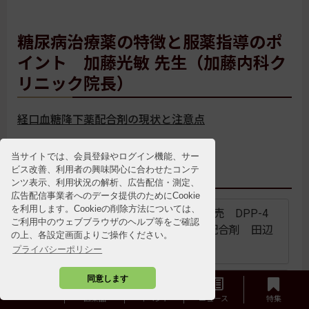
糖尿病治療薬の特徴と服薬指導のポ
イント 加藤光敏 先生（加藤内科ク
リニック院長）
経口血糖降下薬配合剤の現状と注意点
当サイトでは、会員登録やログイン機能、サー
配合薬に関する最新情報
ビス改善、利用者の興味関心に合わせたコンテ
ンツ表示、利用状況の解析、広告配信・測定、
広告配信事業者へのデータ提供のためにCookie
を利用します。Cookieの削除方法については、
「カナリア配合OD錠」発売 DPP-4
ご利用中のウェブブラウザのヘルプ等をご確認
阻害薬・SGLT2阻害薬の配合剤 田辺
の上、各設定画面よりご操作ください。
三菱製薬
プライバシーポリシー
同意します
DPP-4阻害薬から発がん性の可能性が
HOME
あるNTTPを検出 厚労省
医薬品
イベント
ニュース
特集