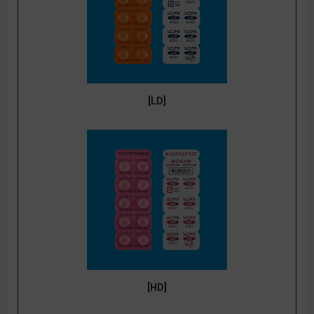
[LD]
[HD]