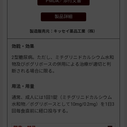
PMDA／添付文書
製品詳細
製造販売元：キッセイ薬品工業（株）
効能・効果
2型糖尿病。ただし、ミチグリニドカルシウム水和
物及びボグリボースの併用による治療が適切と判
断される場合に限る。
用法・用量
通常、成人には1回1錠（ミチグリニドカルシウム
水和物／ボグリボースとして10mg/0.2mg）を1日3
回毎食直前に経口投与する。