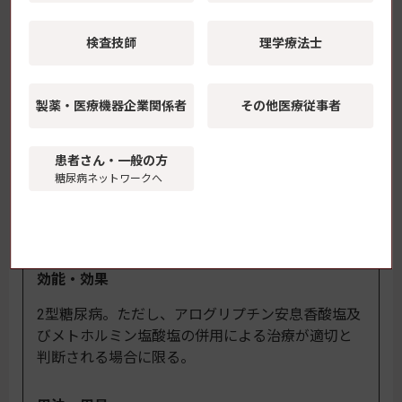
検査技師
理学療法士
製薬・医療機器
企業関係者
その他医療従事者
PMDA／添付文書
患者さん・一般の方
製品詳細
糖尿病ネットワークへ
製造販売元：帝人ファーマ（株）、販売：武田薬品工業
（株）
効能・効果
2型糖尿病。ただし、アログリプチン安息香酸塩及
びメトホルミン塩酸塩の併用による治療が適切と
判断される場合に限る。