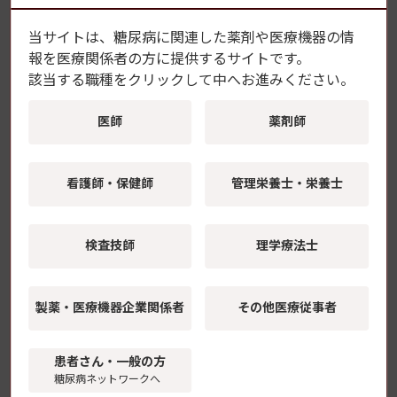
「栄養指導」を診療フローに組み込む——
当サイトは、糖尿病に関連した薬剤や医療機器の情
生活習慣病時代のクリニックDXという選
報を
医療関係者の方に提供するサイトです。
択肢
該当する職種をクリックして中へお進みください。
【医療DX サポートガイド】クリニックサポート編
医師
薬剤師
週1回基礎インスリンの活用と展望 ―イコ
デクの高齢者への導入からGLP-1との配合
剤まで―
看護師・保健師
管理栄養士・栄養士
【学会レポート】第69回日本糖尿病学会年次学術集会
糖尿病・メタボにおけるロコモ予防・介入
検査技師
理学療法士
の意義 ―メタボ×ロコモの負のスパイラル
を断ち切るには―
【学会レポート】第69回日本糖尿病学会年次学術集会
製薬・医療機器
企業関係者
その他医療従事者
糖尿病に潜む内分泌疾患 ―ホルモンによ
る糖代謝異常をいかに見逃さず、治療する
患者さん・一般の方
か―
糖尿病ネットワークへ