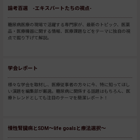
論考百選 -エキスパートたちの視点-
糖尿病医療の現場で活躍する専門家が、最新のトピック、医薬
品・医療機器に関する情報、医療課題などをテーマに独自の視
点で掘り下げて解説。
学会レポート
様々な学会を取材し、医療従事者の方々に今、特に知ってほし
い演題を編集部が厳選。糖尿病に関係する話題はもちろん、医
療トレンドとしても注目のテーマを簡潔レポート！
慢性腎臓病とSDM～life goalsと療法選択～