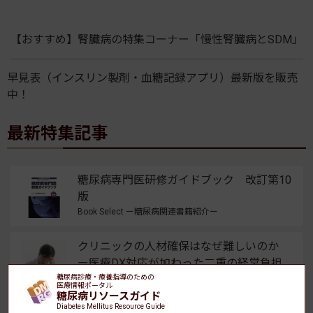
【おすすめ】腎臓病の特集コーナー「慢性腎臓病とSDM」
早見表（インスリン製剤・血糖記録アプリ）最新版を販売
中！
最新特集記事
糖尿病専門医研修ガイドブック 改訂第10
版
Book Select ー糖尿病関連書籍紹介ー
クリニックの人材確保はなぜ難しいのか
ー医療DX対応が加わった二重の経営負担
糖尿病診療・療養指導のための
ー
医療情報ポータル
糖尿病リソースガイド
【医療DX サポートガイド】人材採用編
Diabetes Mellitus Resource Guide