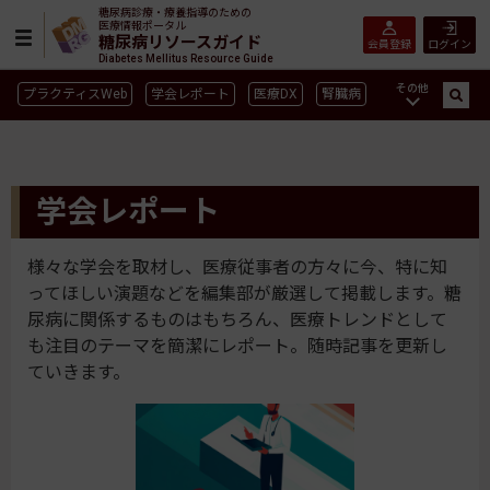
糖尿病診療・療養指導のための
医療情報ポータル
糖尿病リソースガイド
会員登録
ログイン
Diabetes Mellitus Resource Guide
その他
プラクティスWeb
学会レポート
医療DX
腎臓病
GLP-1
CGM／isCGM
インスリン製剤早見表
血糖記録アプリ早見表
SGLT2
新型コロナ
高齢者
学会レポート
インスリン製剤
薬物療法
食事療法
運動療法
合併症
ガイドライン
様々な学会を取材し、医療従事者の方々に今、特に知
ってほしい演題などを編集部が厳選して掲載します。糖
尿病に関係するものはもちろん、医療トレンドとして
も注目のテーマを簡潔にレポート。随時記事を更新し
ていきます。