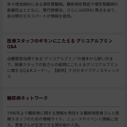
年々増加傾向にある慢性腎臓病。糖尿病性腎症や慢性腎臓病の
進展防止とともに、腎代替療法、さらにはSDMに焦点をあて、
各分野のエキスパートが情報を提供。
医療スタッフのギモンにこたえる グリコアルブミン
Q&A
血糖管理指標である”グリコアルブミン”の基本から使い方ま
で、医療スタッフの皆さんの疑問にこたえるグリコアルブミン
に関するQ＆Aコーナー。【提供】ナガセダイアグノスティック
ス
糖尿病ネットワーク
1996年より糖尿病に関する情報を発信する糖尿病患者さんと医
療スタッフのための情報サイト。ニュースやイベント情報に加
え、患者さんが交流できる掲示板が人気。