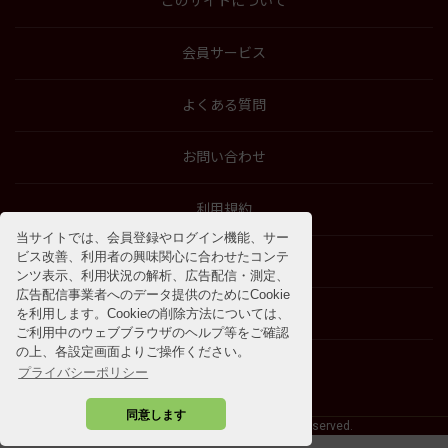
このサイトについて
会員サービス
よくある質問
お問い合わせ
利用規約
当サイトでは、会員登録やログイン機能、サー
ビス改善、利用者の興味関心に合わせたコンテ
特商法に基づく表示
ンツ表示、利用状況の解析、広告配信・測定、
広告配信事業者へのデータ提供のためにCookie
プライバシーポリシー
を利用します。Cookieの削除方法については、
ご利用中のウェブブラウザのヘルプ等をご確認
の上、各設定画面よりご操作ください。
プライバシーポリシー
同意します
©2009 - 2026 SOSHINSHA All Rights Reserved.