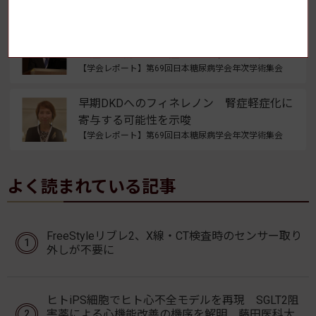
【学会レポート】第69回日本糖尿病学会年次学術集会
糖尿病関連腎臓病の疫学アップデート ―
重症化予防と老年症候群対策 2つの柱―
【学会レポート】第69回日本糖尿病学会年次学術集会
早期DKDへのフィネレノン 腎症軽症化に
寄与する可能性を示唆
【学会レポート】第69回日本糖尿病学会年次学術集会
よく読まれている記事
FreeStyleリブレ2、X線・CT検査時のセンサー取り
外しが不要に
ヒトiPS細胞でヒト心不全モデルを再現 SGLT2阻
害薬による心機能改善の機序を解明 藤田医科大