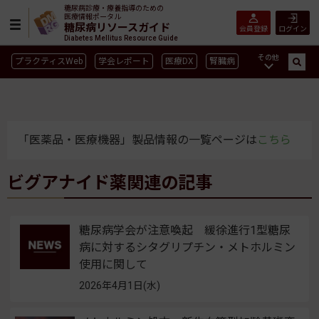
糖尿病診療・療養指導のための
医療情報ポータル
糖尿病リソースガイド
会員登録
ログイン
Diabetes Mellitus Resource Guide
その他
プラクティスWeb
学会レポート
医療DX
腎臓病
GLP-1
CGM／isCGM
インスリン製剤早見表
血糖記録アプリ早見表
SGLT2
新型コロナ
高齢者
インスリン製剤
薬物療法
食事療法
運動療法
「医薬品・医療機器」製品情報の一覧ページは
こちら
合併症
ガイドライン
ビグアナイド薬関連の記事
糖尿病学会が注意喚起 緩徐進行1型糖尿
病に対するシタグリプチン・メトホルミン
使用に関して
2026年4月1日(水)