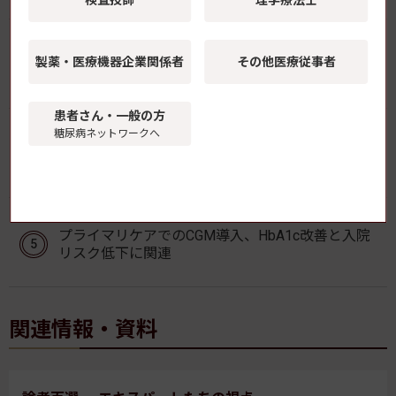
「マンジャロ皮下注」の薬価が8月1日より改定
製薬・医療機器
企業関係者
その他医療従事者
持続可能性特例価格調整により
患者さん・一般の方
糖尿病ネットワークへ
FreeStyleリブレ2、X線・CT検査時のセンサー取り
外しが不要に
プライマリケアでのCGM導入、HbA1c改善と入院
リスク低下に関連
関連情報・資料