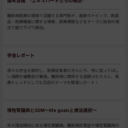
論考百選 -エキスパートたちの視点-
糖尿病医療の現場で活躍する専門家が、最新のトピック、医薬
品・医療機器に関する情報、医療課題などをテーマに独自の視
点で掘り下げて解説。
学会レポート
様々な学会を取材し、医療従事者の方々に今、特に知ってほし
い演題を編集部が厳選。糖尿病に関係する話題はもちろん、医
療トレンドとしても注目のテーマを簡潔レポート！
慢性腎臓病とSDM～life goalsと療法選択～
年々増加傾向にある慢性腎臓病。糖尿病性腎症や慢性腎臓病の