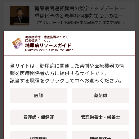
糖尿病関連腎臓病の疫学アップデート ―
重症化予防と老年症候群対策 2つの柱―
【学会レポート】第69回日本糖尿病学会年次学術集会
早期DKDへのフィネレノン 腎症軽症化に
糖尿病診療・療養指導のための
医療情報ポータル
寄与する可能性を示唆
糖尿病リソースガイド
Diabetes Mellitus Resource Guide
【学会レポート】第69回日本糖尿病学会年次学術集会
当サイトは、糖尿病に関連した薬剤や医療機器の情
よく読まれている記事
報を
医療関係者の方に提供するサイトです。
該当する職種をクリックして中へお進みください。
医師
薬剤師
GLP-1受容体作動薬の新規開始、2型糖尿病患者の
脱毛症リスク上昇と関連
看護師・保健師
管理栄養士・栄養士
継続的薬学管理のための災害対応の手引きを公
開 災害時インスリン自己注射の留意点も 日本
くすりと糖尿病学会
検査技師
理学療法士