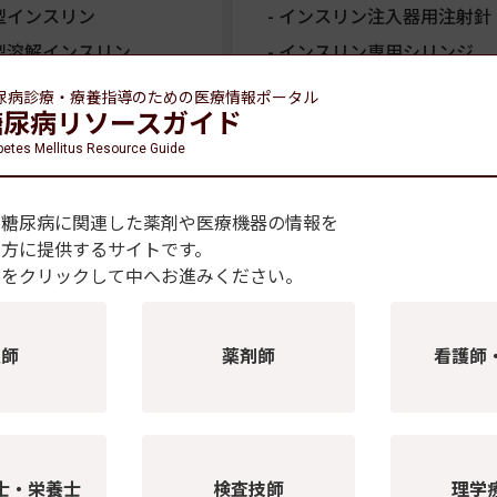
型インスリン
インスリン注入器用注射針
型溶解インスリン
インスリン専用シリンジ
型インスリン
インスリンポンプ
尿病診療・療養指導のための
医療情報ポータル
糖尿病リソースガイド
型インスリン
血糖自己測定器・穿刺器具
betes Mellitus Resource Guide
血糖自己測定器
溶解インスリン
センサー（試験紙）
受容体作動薬
、糖尿病に関連した薬剤や医療機器の情報を
穿刺器具
LP-1受容体作動薬
の方に提供するサイトです。
穿刺針（ランセット）
薬
種をクリックして中へお進みください。
POCT機器
CGM／isCGM
医師
薬剤師
看護師
士・栄養士
検査技師
理学