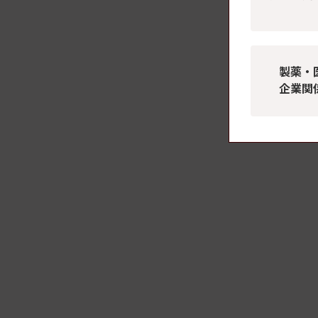
製薬・
企業関