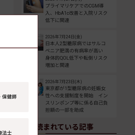
プライマリケアでのCGM導
入、HbA1c改善と入院リスク
低下に関連
2026年7月24日(金)
日本人2型糖尿病ではサルコ
ペニア肥満の有病率が高い
身体的QOL低下や転倒リスク
増加と関連
2026年7月23日(木)
東京都が1型糖尿病の妊娠女
性への支援制度を開始 イン
・保健師
スリンポンプ等に係る自己負
担額の一部を助成
よく読まれている記事
療法士