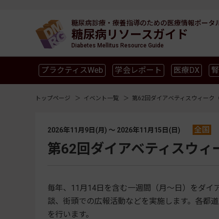
糖尿病診療・療養指導のための
医療情報ポータ
糖尿病リソースガイド
Diabetes Mellitus Resource Guide
プラクティスWeb
学会レポート
医療DX
腎
SGLT2
新型コロナ
高齢者
インスリン製剤
トップページ
イベント一覧
第62回ダイアベティスウィーク（
全国
2026年11月9日(月) 〜 2026年11月15日(日)
第62回ダイアベティスウィー
毎年、11月14日を含む一週間（月～日）をダ
談、街頭での広報活動などを実施します。各都道
を行います。