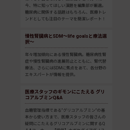
今、特に知ってほしい演題を編集部が厳選。
糖尿病に関係する話題はもちろん、医療トレ
ンドとしても注目のテーマを簡潔レポート！
慢性腎臓病とSDM～life goalsと療法選
択～
年々増加傾向にある慢性腎臓病。糖尿病性腎
症や慢性腎臓病の進展防止とともに、腎代替
療法、さらにはSDMに焦点をあて、各分野の
エキスパートが情報を提供。
医療スタッフのギモンにこたえる グリ
コアルブミンQ&A
血糖管理指標である”グリコアルブミン”の基
本から使い方まで、医療スタッフの皆さんの
疑問にこたえるグリコアルブミンに関するQ