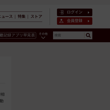
ログイン
ニュース
特集
ストア
会員登録
その他
糖記録アプリ早見表
ン
康相
動