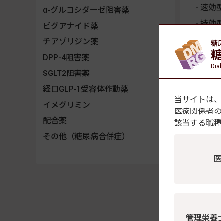
速効
α-グルコシダーゼ阻害薬
持効
ビグアナイド薬
中間
チアゾリジン薬
糖
混合
DPP-4阻害薬
Dia
配合
SGLT2阻害薬
GLP-1
経口GLP-1受容体作動薬
当サイトは
GIP/G
イメグリミン
医療関係者
配合注射
配合薬
該当する職
その他（糖尿病合併症）
管理栄養