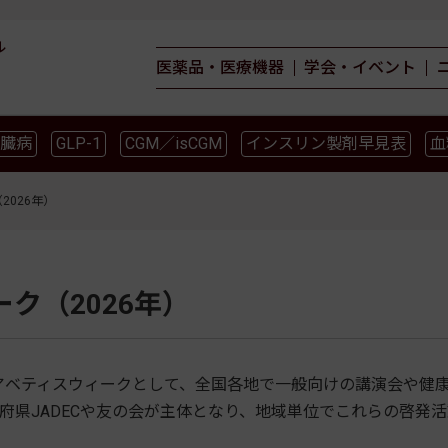
ル
医薬品・医療機器
学会・イベント
臓病
GLP-1
CGM／isCGM
インスリン製剤早見表
血
薬物療法
食事療法
運動療法
合併症
ガイドライ
2026年）
ク（2026年）
イアベティスウィークとして、全国各地で一般向けの講演会や健
府県JADECや友の会が主体となり、地域単位でこれらの啓発活