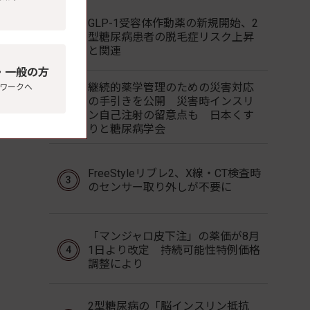
GLP-1受容体作動薬の新規開始、2
型糖尿病患者の脱毛症リスク上昇
と関連
・一般の方
継続的薬学管理のための災害対応
ワークへ
の手引きを公開 災害時インスリ
ン自己注射の留意点も 日本くす
りと糖尿病学会
FreeStyleリブレ2、X線・CT検査時
のセンサー取り外しが不要に
「マンジャロ皮下注」の薬価が8月
1日より改定 持続可能性特例価格
調整により
2型糖尿病の「脳インスリン抵抗