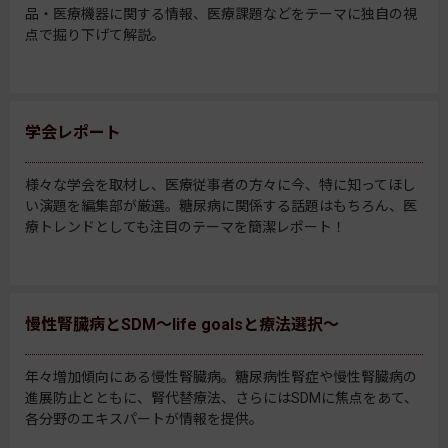
品・医療機器に関する情報、医療課題などをテーマに独自の視
点で掘り下げて解説。
学会レポート
様々な学会を取材し、医療従事者の方々に今、特に知ってほし
い演題を編集部が厳選。糖尿病に関係する話題はもちろん、医
療トレンドとしても注目のテーマを簡潔レポート！
慢性腎臓病とSDM～life goalsと療法選択～
年々増加傾向にある慢性腎臓病。糖尿病性腎症や慢性腎臓病の
進展防止とともに、腎代替療法、さらにはSDMに焦点をあて、
各分野のエキスパートが情報を提供。