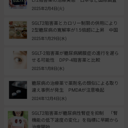
LT2阻害薬の治療実態 日本など国際調査
2025年2月4日(火)
SGLT2阻害薬とカロリー制限の併用により
2型糖尿病の寛解率が1.5倍超に上昇 中国
2025年1月29日(水)
SGLT-2阻害薬が糖尿病網膜症の進行を遅ら
せる可能性 DPP-4阻害薬と比較
2025年1月8日(水)
糖尿病の治療薬で薬剤名の類似による取り
違え事例が発生 PMDAが注意喚起
2024年12月4日(水)
SGLT2阻害薬が糖尿病性腎症を抑制 「腎
機能の低下速度の変化」を指標に早期から
治療開始