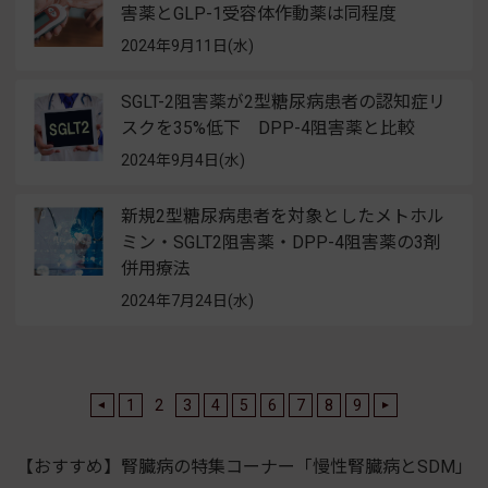
害薬とGLP-1受容体作動薬は同程度
2024年9月11日(水)
SGLT-2阻害薬が2型糖尿病患者の認知症リ
スクを35%低下 DPP-4阻害薬と比較
2024年9月4日(水)
新規2型糖尿病患者を対象としたメトホル
ミン・SGLT2阻害薬・DPP-4阻害薬の3剤
併用療法
2024年7月24日(水)
1
2
3
4
5
6
7
8
9
【おすすめ】腎臓病の特集コーナー「慢性腎臓病とSDM」