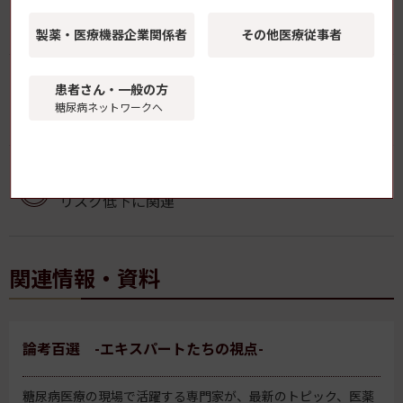
「マンジャロ皮下注」の薬価が8月1日より改定
持続可能性特例価格調整により
製薬・医療機器
企業関係者
その他医療従事者
患者さん・一般の方
FreeStyleリブレ2、X線・CT検査時のセンサー取り
糖尿病ネットワークへ
外しが不要に
プライマリケアでのCGM導入、HbA1c改善と入院
リスク低下に関連
関連情報・資料
論考百選 -エキスパートたちの視点-
糖尿病医療の現場で活躍する専門家が、最新のトピック、医薬