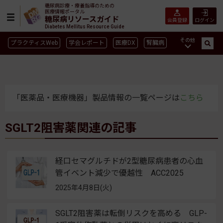
糖尿病診療・療養指導のための
医療情報ポータル
糖尿病リソースガイド
会員登録
ログイン
Diabetes Mellitus Resource Guide
その他
プラクティスWeb
学会レポート
医療DX
腎臓病
GLP-1
CGM／isCGM
インスリン製剤早見表
血糖記録アプリ早見表
SGLT2
新型コロナ
高齢者
インスリン製剤
薬物療法
食事療法
運動療法
「医薬品・医療機器」製品情報の一覧ページは
こちら
合併症
ガイドライン
SGLT2阻害薬関連の記事
経口セマグルチドが2型糖尿病患者の心血
管イベント減少で優越性 ACC2025
2025年4月8日(火)
SGLT2阻害薬は転倒リスクを高める GLP-