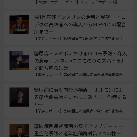
【医療DX サポートガイド】クリニックサポート編
週1回基礎インスリンの活用と展望 ―イコ
デクの高齢者への導入からGLP-1との配合
剤まで―
【学会レポート】第69回日本糖尿病学会年次学術集会
糖尿病・メタボにおけるロコモ予防・介入
の意義 ―メタボ×ロコモの負のスパイラル
を断ち切るには―
【学会レポート】第69回日本糖尿病学会年次学術集会
糖尿病に潜む内分泌疾患 ―ホルモンによ
る糖代謝異常をいかに見逃さず、治療する
か―
【学会レポート】第69回日本糖尿病学会年次学術集会
糖尿病関連腎臓病の疫学アップデート ―
重症化予防と老年症候群対策 2つの柱―