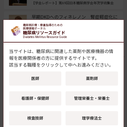
【学会レポート】第69回日本糖尿病学会年次学術集会
早期DKDへのフィネレノン 腎症軽症化に
寄与する可能性を示唆
糖尿病診療・療養指導のための
医療情報ポータル
【学会レポート】第69回日本糖尿病学会年次学術集会
糖尿病リソースガイド
Diabetes Mellitus Resource Guide
よく読まれている記事
当サイトは、糖尿病に関連した薬剤や医療機器の情
報を
医療関係者の方に提供するサイトです。
該当する職種をクリックして中へお進みください。
GLP-1受容体作動薬の新規開始、2型糖尿病患者の
脱毛症リスク上昇と関連
医師
薬剤師
継続的薬学管理のための災害対応の手引きを公
看護師・保健師
管理栄養士・栄養士
開 災害時インスリン自己注射の留意点も 日本
くすりと糖尿病学会
検査技師
理学療法士