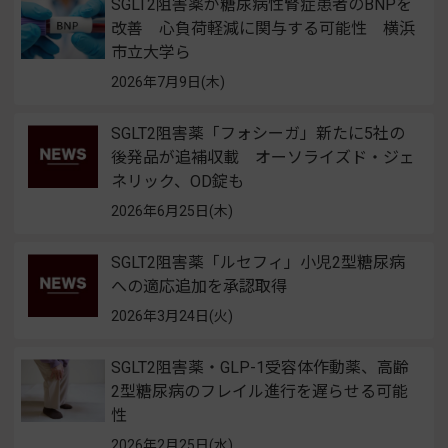
SGLT2阻害薬が糖尿病性腎症患者のBNPを
改善 心負荷軽減に関与する可能性 横浜
市立大学ら
2026年7月9日(木)
SGLT2阻害薬「フォシーガ」新たに5社の
後発品が追補収載 オーソライズド・ジェ
ネリック、OD錠も
2026年6月25日(木)
SGLT2阻害薬「ルセフィ」小児2型糖尿病
への適応追加を承認取得
2026年3月24日(火)
SGLT2阻害薬・GLP-1受容体作動薬、高齢
2型糖尿病のフレイル進行を遅らせる可能
性
2026年2月25日(水)