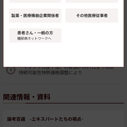
GLP-1受容体作動薬の新規開始、2型糖尿病患者の
脱毛症リスク上昇と関連
製薬・医療機器
企業関係者
その他医療従事者
患者さん・一般の方
2型糖尿病の「脳インスリン抵抗性」が視床下部後
糖尿病ネットワークへ
核に局在することを解明 順天堂大学
「マンジャロ皮下注」の薬価が8月1日より改定
持続可能性特例価格調整により
関連情報・資料
論考百選 -エキスパートたちの視点-