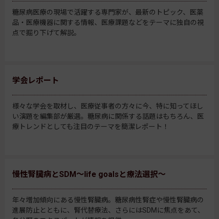
糖尿病医療の現場で活躍する専門家が、最新のトピック、医薬
品・医療機器に関する情報、医療課題などをテーマに独自の視
点で掘り下げて解説。
学会レポート
様々な学会を取材し、医療従事者の方々に今、特に知ってほし
い演題を編集部が厳選。糖尿病に関係する話題はもちろん、医
療トレンドとしても注目のテーマを簡潔レポート！
慢性腎臓病とSDM～life goalsと療法選択～
年々増加傾向にある慢性腎臓病。糖尿病性腎症や慢性腎臓病の
進展防止とともに、腎代替療法、さらにはSDMに焦点をあて、