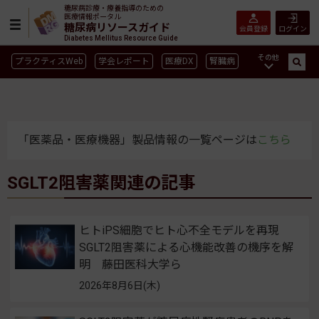
糖尿病診療・療養指導のための
医療情報ポータル
糖尿病リソースガイド
会員登録
ログイン
Diabetes Mellitus Resource Guide
その他
プラクティスWeb
学会レポート
医療DX
腎臓病
GLP-1
CGM／isCGM
インスリン製剤早見表
血糖記録アプリ早見表
SGLT2
新型コロナ
高齢者
インスリン製剤
薬物療法
食事療法
運動療法
「医薬品・医療機器」製品情報の一覧ページは
こちら
合併症
ガイドライン
SGLT2阻害薬関連の記事
ヒトiPS細胞でヒト心不全モデルを再現
SGLT2阻害薬による心機能改善の機序を解
明 藤田医科大学ら
2026年8月6日(木)