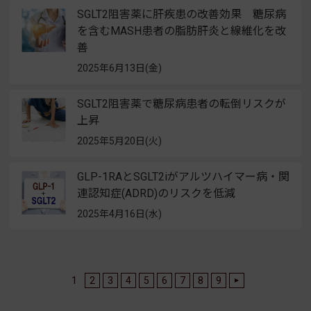
SGLT2阻害薬に肝疾患の改善効果 糖尿病
を含むMASH患者の脂肪肝炎と線維化を改
善
2025年6月13日(金)
SGLT2阻害薬で糖尿病患者の転倒リスクが
上昇
2025年5月20日(火)
GLP-1RAとSGLT2iがアルツハイマー病・関
連認知症(ADRD)のリスクを低減
2025年4月16日(水)
1
2
3
4
5
6
7
8
9