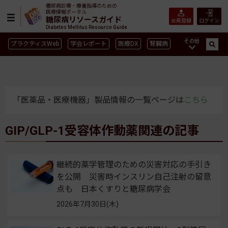
糖尿病診療・療養指導のための
医療情報ポータル
糖尿病リソースガイド
会員登録
ログイン
Diabetes Mellitus Resource Guide
その他
プラクティスWeb
学会レポート
医療DX
腎臓病
GLP-1
CGM／isCGM
インスリン製剤早見表
血糖記録アプリ早見表
SGLT2
新型コロナ
高齢者
インスリン製剤
薬物療法
食事療法
運動療法
「医薬品・医療機器」製品情報の一覧ページは
こちら
合併症
ガイドライン
GIP/GLP-1受容体作動薬関連の記事
継続的薬学管理のための災害対応の手引き
を公開 災害時インスリン自己注射の留意
点も 日本くすりと糖尿病学会
2026年7月30日(木)