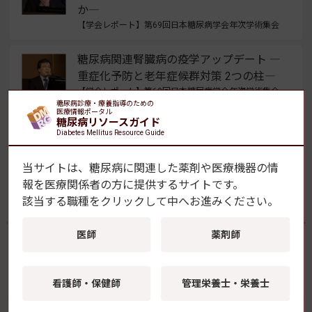
か―
【学会レポート】第69回日本糖尿病学会年次学術集会
糖尿病関連腎臓病の疫学アップデート ―
重症化予防と老年症候群対策 2つの柱―
【学会レポート】第69回日本糖尿病学会年次学術集会
糖尿病診療・療養指導のための
医療情報ポータル
糖尿病リソースガイド
早期DKDへのフィネレノン 腎症軽症化に
Diabetes Mellitus Resource Guide
寄与する可能性を示唆
【学会レポート】第69回日本糖尿病学会年次学術集会
当サイトは、糖尿病に関連した薬剤や医療機器の情
報を
医療関係者の方に提供するサイトです。
該当する職種をクリックして中へお進みください。
よく読まれている記事
医師
薬剤師
FreeStyleリブレ2、X線・CT検査時のセンサー取り
外しが不要に
看護師・保健師
管理栄養士・栄養士