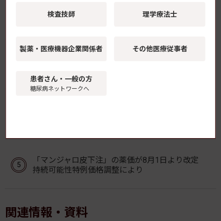
ヒトiPS細胞でヒト心不全モデルを再現 SGLT2阻
検査技師
理学療法士
害薬による心機能改善の機序を解明 藤田医科大
学ら
製薬・医療機器
企業関係者
その他医療従事者
GLP-1受容体作動薬の新規開始、2型糖尿病患者の
脱毛症リスク上昇と関連
患者さん・一般の方
糖尿病ネットワークへ
2型糖尿病の「脳インスリン抵抗性」が視床下部後
核に局在することを解明 順天堂大学
「マンジャロ皮下注」の薬価が8月1日より改定
持続可能性特例価格調整により
関連情報・資料