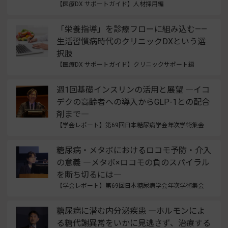
【医療DX サポートガイド】人材採用編
「栄養指導」を診療フローに組み込む——
生活習慣病時代のクリニックDXという選
択肢
【医療DX サポートガイド】クリニックサポート編
週1回基礎インスリンの活用と展望 ―イコ
デクの高齢者への導入からGLP-1との配合
剤まで―
【学会レポート】第69回日本糖尿病学会年次学術集会
糖尿病・メタボにおけるロコモ予防・介入
の意義 ―メタボ×ロコモの負のスパイラル
を断ち切るには―
【学会レポート】第69回日本糖尿病学会年次学術集会
糖尿病に潜む内分泌疾患 ―ホルモンによ
る糖代謝異常をいかに見逃さず、治療する