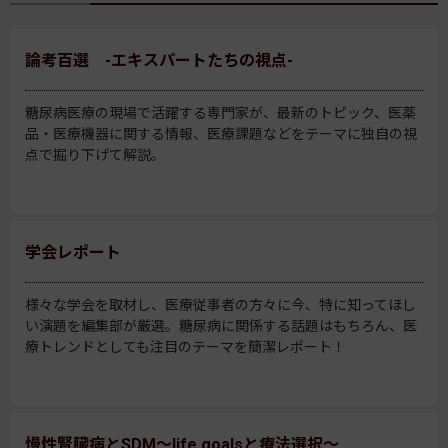
論考百選 -エキスパートたちの視点-
糖尿病医療の現場で活躍する専門家が、最新のトピック、医薬
品・医療機器に関する情報、医療課題などをテーマに独自の視
点で掘り下げて解説。
学会レポート
様々な学会を取材し、医療従事者の方々に今、特に知ってほし
い演題を編集部が厳選。糖尿病に関係する話題はもちろん、医
療トレンドとしても注目のテーマを簡潔レポート！
慢性腎臓病とSDM～life goalsと療法選択～