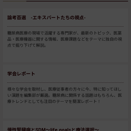
論考百選 -エキスパートたちの視点-
糖尿病医療の現場で活躍する専門家が、最新のトピック、医薬
品・医療機器に関する情報、医療課題などをテーマに独自の視
点で掘り下げて解説。
学会レポート
様々な学会を取材し、医療従事者の方々に今、特に知ってほし
い演題を編集部が厳選。糖尿病に関係する話題はもちろん、医
療トレンドとしても注目のテーマを簡潔レポート！
慢性腎臓病とSDM～life goalsと療法選択～