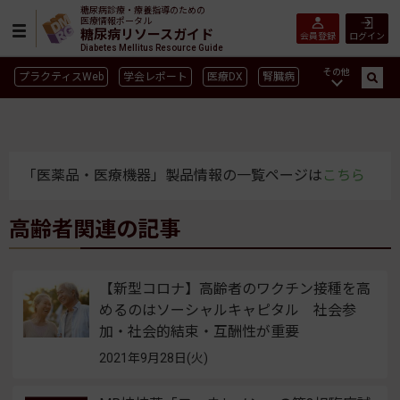
糖尿病診療・療養指導のための
医療情報ポータル
糖尿病リソースガイド
会員登録
ログイン
Diabetes Mellitus Resource Guide
その他
プラクティスWeb
学会レポート
医療DX
腎臓病
GLP-1
CGM／isCGM
インスリン製剤早見表
血糖記録アプリ早見表
SGLT2
新型コロナ
高齢者
インスリン製剤
薬物療法
食事療法
運動療法
「医薬品・医療機器」製品情報の一覧ページは
こちら
合併症
ガイドライン
高齢者関連の記事
【新型コロナ】高齢者のワクチン接種を高
めるのはソーシャルキャピタル 社会参
加・社会的結束・互酬性が重要
2021年9月28日(火)