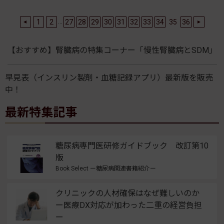
...
1
2
27
28
29
30
31
32
33
34
35
36
【おすすめ】腎臓病の特集コーナー「慢性腎臓病とSDM」
早見表（インスリン製剤・血糖記録アプリ）最新版を販売
中！
最新特集記事
糖尿病専門医研修ガイドブック 改訂第10
版
Book Select ー糖尿病関連書籍紹介ー
クリニックの人材確保はなぜ難しいのか
ー医療DX対応が加わった二重の経営負担
ー