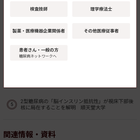
継続的薬学管理のための災害対応の手引きを公
検査技師
理学療法士
開 災害時インスリン自己注射の留意点も 日本
くすりと糖尿病学会
製薬・医療機器
企業関係者
その他医療従事者
FreeStyleリブレ2、X線・CT検査時のセンサー取り
外しが不要に
患者さん・一般の方
糖尿病ネットワークへ
「マンジャロ皮下注」の薬価が8月1日より改定
持続可能性特例価格調整により
2型糖尿病の「脳インスリン抵抗性」が視床下部後
核に局在することを解明 順天堂大学
関連情報・資料