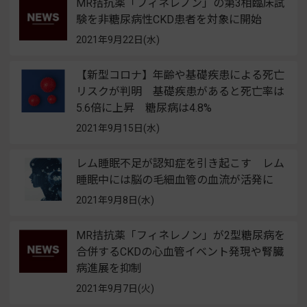
MR拮抗薬「フィネレノン」の第3相臨床試
験を非糖尿病性CKD患者を対象に開始
2021年9月22日(水)
【新型コロナ】年齢や基礎疾患による死亡
リスクが判明 基礎疾患があると死亡率は
5.6倍に上昇 糖尿病は4.8%
2021年9月15日(水)
レム睡眠不足が認知症を引き起こす レム
睡眠中には脳の⽑細⾎管の⾎流が活発に
2021年9月8日(水)
MR拮抗薬「フィネレノン」が2型糖尿病を
合併するCKDの心血管イベント発現や腎臓
病進展を抑制
2021年9月7日(火)