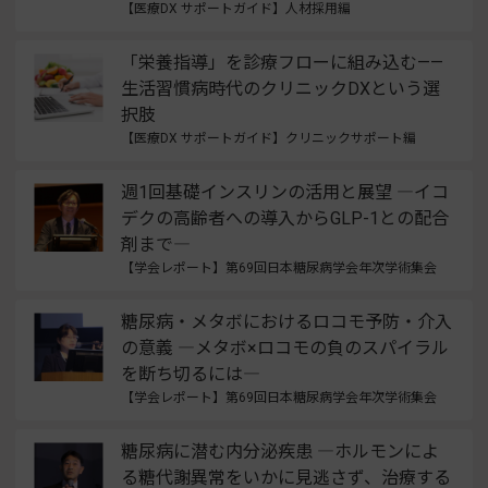
【医療DX サポートガイド】人材採用編
「栄養指導」を診療フローに組み込む——
生活習慣病時代のクリニックDXという選
択肢
【医療DX サポートガイド】クリニックサポート編
週1回基礎インスリンの活用と展望 ―イコ
デクの高齢者への導入からGLP-1との配合
剤まで―
【学会レポート】第69回日本糖尿病学会年次学術集会
糖尿病・メタボにおけるロコモ予防・介入
の意義 ―メタボ×ロコモの負のスパイラル
を断ち切るには―
【学会レポート】第69回日本糖尿病学会年次学術集会
糖尿病に潜む内分泌疾患 ―ホルモンによ
る糖代謝異常をいかに見逃さず、治療する