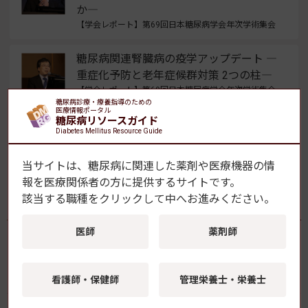
か―
【学会レポート】第69回日本糖尿病学会年次学術集会
糖尿病関連腎臓病の疫学アップデート ―
重症化予防と老年症候群対策 2つの柱―
【学会レポート】第69回日本糖尿病学会年次学術集会
糖尿病診療・療養指導のための
医療情報ポータル
糖尿病リソースガイド
早期DKDへのフィネレノン 腎症軽症化に
Diabetes Mellitus Resource Guide
寄与する可能性を示唆
【学会レポート】第69回日本糖尿病学会年次学術集会
当サイトは、糖尿病に関連した薬剤や医療機器の情
報を
医療関係者の方に提供するサイトです。
該当する職種をクリックして中へお進みください。
よく読まれている記事
医師
薬剤師
GLP-1受容体作動薬の新規開始、2型糖尿病患者の
脱毛症リスク上昇と関連
看護師・保健師
管理栄養士・栄養士