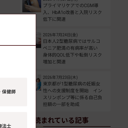
プライマリケアでのCGM導
入、HbA1c改善と入院リスク
低下に関連
2026年7月24日(金)
日本人2型糖尿病ではサルコ
ペニア肥満の有病率が高い
身体的QOL低下や転倒リスク
増加と関連
。
2026年7月23日(木)
東京都が1型糖尿病の妊娠女
性への支援制度を開始 イン
・保健師
スリンポンプ等に係る自己負
担額の一部を助成
よく読まれている記事
療法士