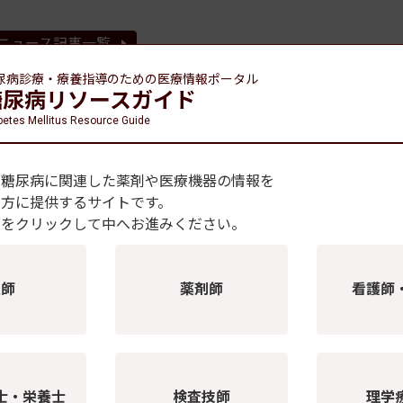
ニュース記事一覧
尿病診療・療養指導のための
医療情報ポータル
糖尿病リソースガイド
betes Mellitus Resource Guide
スWeb
ドする電子ジャーナル
、糖尿病に関連した薬剤や医療機器の情報を
の方に提供するサイトです。
を取り上げ、各分野のエキスパートが徹底解説。
種をクリックして中へお進みください。
医を目指される先生まで、ぜひアップデートにお役立てください
医師
薬剤師
看護師
士・栄養士
検査技師
理学