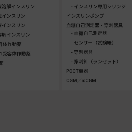
型溶解インスリン
インスリン専用シリンジ
型インスリン
インスリンポンプ
型インスリン
血糖自己測定器・穿刺器具
血糖自己測定器
溶解インスリン
センサー（試験紙）
受容体作動薬
穿刺器具
LP-1受容体作動薬
穿刺針（ランセット）
薬
POCT機器
CGM／isCGM