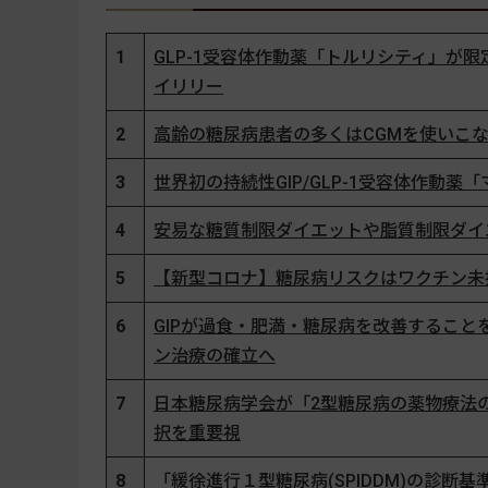
1
GLP-1受容体作動薬「トルリシティ」が
イリリー
2
高齢の糖尿病患者の多くはCGMを使いこな
3
世界初の持続性GIP/GLP-1受容体作
4
安易な糖質制限ダイエットや脂質制限ダイエ
5
【新型コロナ】糖尿病リスクはワクチン未接
6
GIPが過食・肥満・糖尿病を改善することを
ン治療の確立へ
7
日本糖尿病学会が「2型糖尿病の薬物療法
択を重要視
8
「緩徐進行１型糖尿病(SPIDDM)の診断基