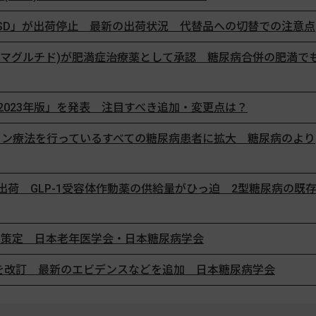
注SD」が出荷停止 最新の出荷状況 代替品への切替での注意点
(セマグルチド)が肥満症治療薬として承認 糖尿病合併の肥満で
2023年版」を発表 注目すべき追加・変更点は？
ンスリン療法を行っているすべての糖尿病患者に拡大 糖尿病のより
荷 GLP-1受容体作動薬の供給量がひっ迫 2型糖尿病の既
を策定 日本老年医学会・日本糖尿病学会
を改訂 最新のエビデンスなどを追加 日本糖尿病学会