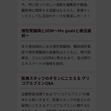
今、特に知ってほしい演題を編集部が厳選。
糖尿病に関係する話題はもちろん、医療トレ
ンドとしても注目のテーマを簡潔レポート！
慢性腎臓病とSDM～life goalsと療法選
択～
年々増加傾向にある慢性腎臓病。糖尿病性腎
症や慢性腎臓病の進展防止とともに、腎代替
療法、さらにはSDMに焦点をあて、各分野の
エキスパートが情報を提供。
医療スタッフのギモンにこたえる グリ
コアルブミンQ&A
血糖管理指標である”グリコアルブミン”の基
本から使い方まで、医療スタッフの皆さんの
疑問にこたえるグリコアルブミンに関するQ