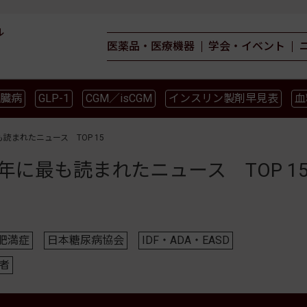
ル
医薬品・医療機器
学会・イベント
臓病
GLP-1
CGM／isCGM
インスリン製剤早見表
血
薬物療法
食事療法
運動療法
合併症
ガイドライ
読まれたニュース TOP 15
年に最も読まれたニュース TOP 1
肥満症
日本糖尿病協会
IDF・ADA・EASD
者