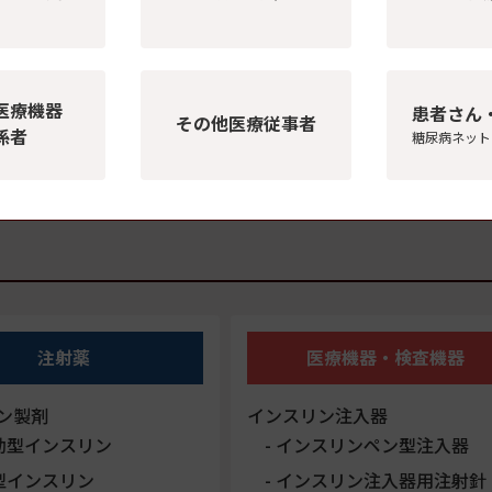
内分泌プラクティスWeb
医療機器
患者さん
その他医療従事者
係者
糖尿病ネット
読方法についてはこちら
注射薬
医療機器・検査機器
ン製剤
インスリン注入器
効型インスリン
インスリンペン型注入器
型インスリン
インスリン注入器用注射針