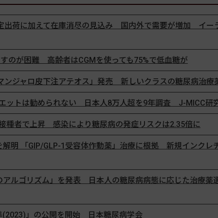
限定出荷に加えて在庫消尽の見込み 国内外で需要が増加 イー
すのが困難 高齢者はCGMを使っても75%で低血糖が
動薬「マンジャロ皮下注アテオス」発売 新しいクラスの糖尿病治療
ットは勧められない 日本人8万人超を9年調査 J-MICC研
種者で上昇 感染により糖尿病の発症リスクは2.35倍に
解明 「GIP/GLP-1受容体作動薬」治療に根拠 新規インクレ
のアルゴリズム」を発表 日本人の糖尿病病態に応じた治療薬
準(2023)」の公開を開始 日本糖尿病学会