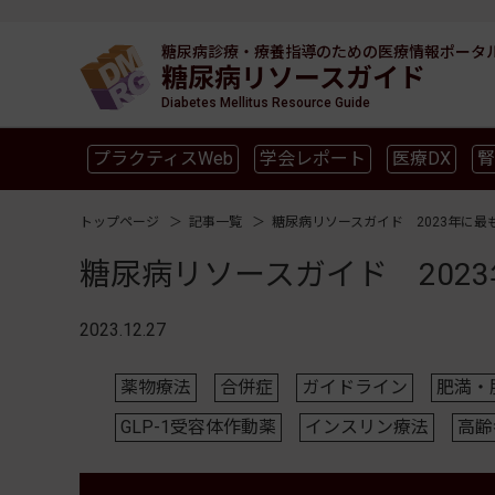
糖尿病診療・療養指導のための
医療情報ポータ
糖尿病リソースガイド
Diabetes Mellitus Resource Guide
プラクティスWeb
学会レポート
医療DX
腎
SGLT2
新型コロナ
高齢者
インスリン製剤
トップページ
記事一覧
糖尿病リソースガイド 2023年に最も
糖尿病リソースガイド 2023
2023.12.27
薬物療法
合併症
ガイドライン
肥満・
GLP-1受容体作動薬
インスリン療法
高齢