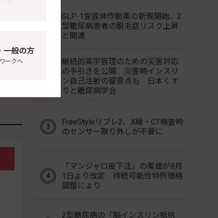
GLP-1受容体作動薬の新規開始、2
型糖尿病患者の脱毛症リスク上昇
と関連
・一般の方
継続的薬学管理のための災害対応
ワークへ
の手引きを公開 災害時インスリ
ン自己注射の留意点も 日本くす
りと糖尿病学会
FreeStyleリブレ2、X線・CT検査時
のセンサー取り外しが不要に
「マンジャロ皮下注」の薬価が8月
1日より改定 持続可能性特例価格
調整により
2型糖尿病の「脳インスリン抵抗