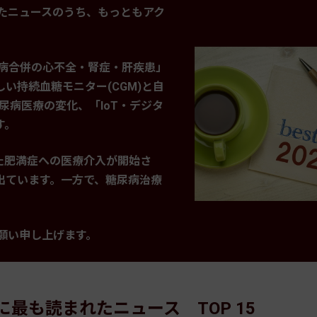
たニュースのうち、もっともアク
尿病合併の心不全・腎症・肝疾患」
い持続血糖モニター(CGM)と自
糖尿病医療の変化、「IoT・デジタ
す。
た肥満症への医療介入が開始さ
出ています。一方で、糖尿病治療
願い申し上げます。
に最も読まれたニュース TOP 15