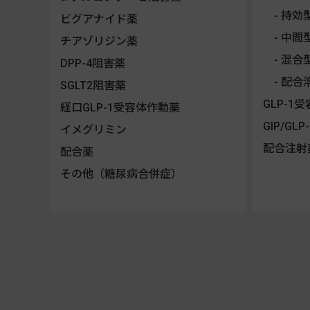
持効
ビグアナイド薬
中間
チアゾリジン薬
混合
DPP-4阻害薬
配合
SGLT2阻害薬
GLP-1
経口GLP-1受容体作動薬
GIP/G
イメグリミン
配合注射
配合薬
その他（糖尿病合併症）