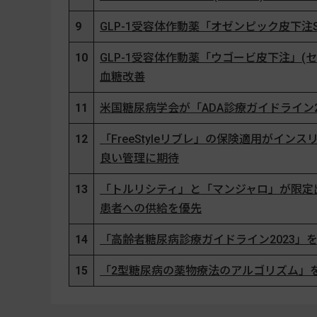
9
GLP-1受容体作動薬「オゼンピック皮下
10
GLP-1受容体作動薬「ウゴービ皮下注」
血糖改善
11
米国糖尿病学会が「ADA診療ガイドライン
12
「FreeStyleリブレ」の保険適用がイ
良い管理に期待
13
「トルリシティ」と「マンジャロ」が限定出
患者への供給を優先
14
「高齢者糖尿病診療ガイドライン2023」
15
「2型糖尿病の薬物療法のアルゴリズム」