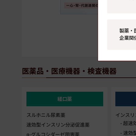
糖尿病・
製薬・
企業関
ご購
医薬品・医療機器・検査機器
経口薬
スルホニル尿素薬
インスリ
超速
速効型インスリン分泌促進薬
速効
α-グルコシダーゼ阻害薬