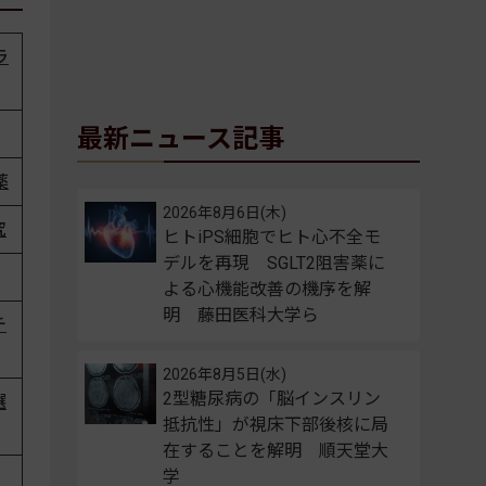
ラ
最新ニュース記事
薬
2026年8月6日(木)
究
ヒトiPS細胞でヒト心不全モ
デルを再現 SGLT2阻害薬に
よる心機能改善の機序を解
明 藤田医科大学ら
チ
2026年8月5日(水)
2型糖尿病の「脳インスリン
選
抵抗性」が視床下部後核に局
在することを解明 順天堂大
学