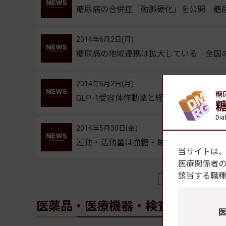
糖尿病の合併症「動脈硬化」を公開 糖
2014年6月2日(月)
糖尿病の地域連携は拡大している 全国
2014年6月2日(月)
糖
GLP-1受容体作動薬と経口薬・インスリ
Dia
2014年5月30日(金)
運動・活動量は血糖・尿糖と相関 糖尿
当サイトは
医療関係者
該当する職
1
2
...
142
14
医薬品・医療機器・検査機器