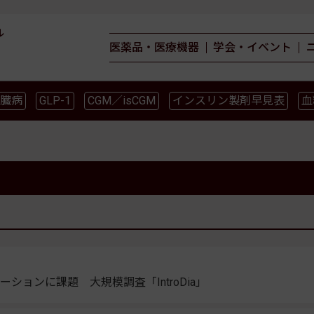
ル
医薬品・医療機器
学会・イベント
臓病
GLP-1
CGM／isCGM
インスリン製剤早見表
血
薬物療法
食事療法
運動療法
合併症
ガイドライ
ョンに課題 大規模調査「IntroDia」