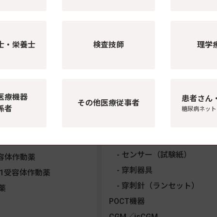
注射薬
医療機器・検査機器
士・栄養士
検査技師
理学
ン製剤
インスリン注入器
効型インスリン
インスリンペン型注入器
型インスリン
インスリン注入器用注射針
型溶解インスリン
インスリン専用シリンジ
医療機器
患者さん
その他医療従事者
係者
糖尿病ネット
型インスリン
インスリンポンプ
型インスリン
血糖自己測定器・穿刺器具
血糖自己測定器
溶解インスリン
センサー（試験紙）
受容体作動薬
穿刺器具
LP-1受容体作動薬
穿刺針（ランセット）
薬
POCT機器
CGM／isCGM