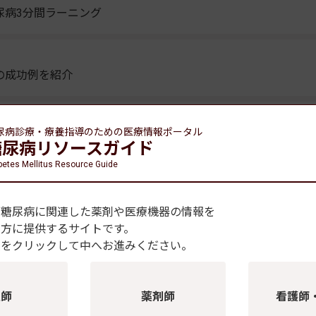
尿病3分間ラーニング
の成功例を紹介
尿病診療・療養指導のための
医療情報ポータル
ンの併用でHbA1cが低下 重大な低血糖報告はなし
糖尿病リソースガイド
betes Mellitus Resource Guide
病患者を１週間モニタリング
、糖尿病に関連した薬剤や医療機器の情報を
の方に提供するサイトです。
種をクリックして中へお進みください。
3
144
145
146
147
148
...
177
178
医師
薬剤師
看護師