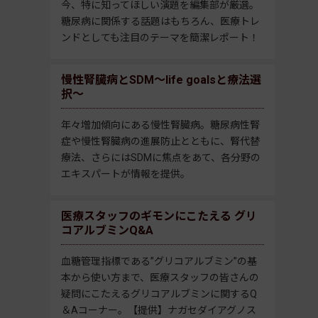
今、特に知ってほしい演題を編集部が厳選。
糖尿病に関係する話題はもちろん、医療トレ
ンドとしても注目のテーマを簡潔レポート！
慢性腎臓病とSDM～life goalsと療法選
択～
年々増加傾向にある慢性腎臓病。糖尿病性腎
症や慢性腎臓病の進展防止とともに、腎代替
療法、さらにはSDMに焦点をあて、各分野の
エキスパートが情報を提供。
医療スタッフのギモンにこたえる グリ
コアルブミンQ&A
血糖管理指標である”グリコアルブミン”の基
本から使い方まで、医療スタッフの皆さんの
疑問にこたえるグリコアルブミンに関するQ
＆Aコーナー。【提供】ナガセダイアグノス