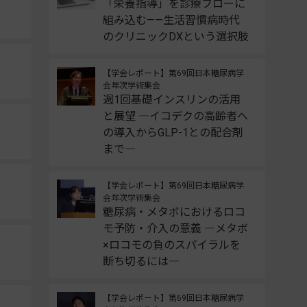
「栄養指導」を診療フローに
組み込む——生活習慣病時代
のクリニックDXという選択肢
【学会レポート】第69回日本糖尿病学
会年次学術集会
週1回基礎インスリンの活用
と展望 ―イコデクの高齢者へ
の導入からGLP-1との配合剤
まで―
【学会レポート】第69回日本糖尿病学
会年次学術集会
糖尿病・メタボにおけるロコ
モ予防・介入の意義 ―メタボ
×ロコモの負のスパイラルを
断ち切るには―
【学会レポート】第69回日本糖尿病学