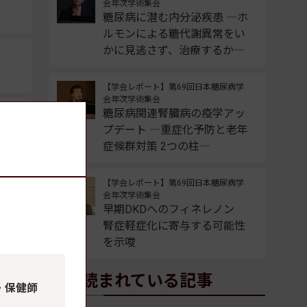
会年次学術集会
糖尿病に潜む内分泌疾患 ―ホ
ルモンによる糖代謝異常をい
かに見逃さず、治療するか―
【学会レポート】第69回日本糖尿病学
会年次学術集会
糖尿病関連腎臓病の疫学アッ
プデート ―重症化予防と老年
症候群対策 2つの柱―
【学会レポート】第69回日本糖尿病学
会年次学術集会
早期DKDへのフィネレノン
腎症軽症化に寄与する可能性
を示唆
よく読まれている記事
・保健師