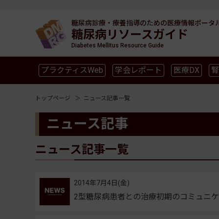
糖尿病診療・療養指導のための
医療情報ポータ
糖尿病リソースガイド
Diabetes Mellitus Resource Guide
プラクティスWeb
学会レポート
医療DX
腎
SGLT2
新型コロナ
高齢者
インスリン製剤
トップページ
ニュース記事一覧
ニュース記事
ニュース記事一覧
2014年7月4日(金)
2型糖尿病患者との治療初期のコミュニケーシ