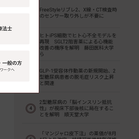
FreeStyleリブレ2、X線・CT検査時
のセンサー取り外しが不要に
療法士
ヒトiPS細胞でヒト心不全モデルを
再現 SGLT2阻害薬による心機能
改善の機序を解明 藤田医科大学
ら
・一般の方
ワークへ
GLP-1受容体作動薬の新規開始、2
型糖尿病患者の脱毛症リスク上昇
と関連
2型糖尿病の「脳インスリン抵抗
性」が視床下部後核に局在するこ
とを解明 順天堂大学
「マンジャロ皮下注」の薬価が8月