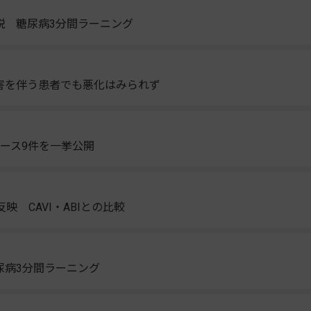
説 糖尿病3分間ラーニング
害を伴う患者でも悪化はみられず
ュース9件を一挙公開
 CAVI・ABIとの比較
尿病3分間ラーニング