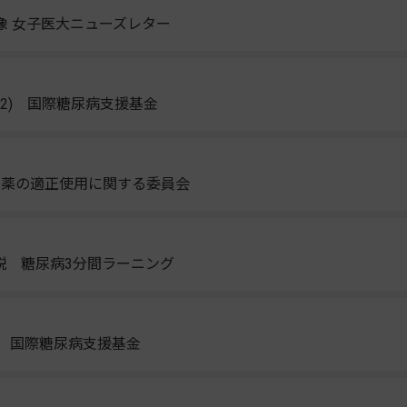
床像 女子医大ニューズレター
(2) 国際糖尿病支援基金
阻害薬の適正使用に関する委員会
説 糖尿病3分間ラーニング
告 国際糖尿病支援基金