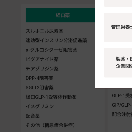
経口薬
管理栄養
スルホニル尿素薬
インスリ
超速
速効型インスリン分泌促進薬
速効
α-グルコシダーゼ阻害薬
持効
製薬・
ビグアナイド薬
企業関
中間
チアゾリジン薬
混合
DPP-4阻害薬
配合
SGLT2阻害薬
GLP-1
経口GLP-1受容体作動薬
GIP/G
イメグリミン
配合注射
配合薬
その他（糖尿病合併症）