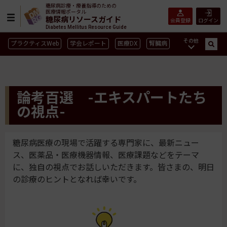
糖尿病診療・療養指導のための
医療情報ポータル
糖尿病リソースガイド
会員登録
ログイン
Diabetes Mellitus Resource Guide
その他
プラクティスWeb
学会レポート
医療DX
腎臓病
GLP-1
CGM／isCGM
インスリン製剤早見表
血糖記録アプリ早見表
SGLT2
新型コロナ
高齢者
論考百選 -エキスパートたち
インスリン製剤
薬物療法
食事療法
運動療法
の視点-
合併症
ガイドライン
糖尿病医療の現場で活躍する専門家に、最新ニュー
ス、医薬品・医療機器情報、医療課題などをテーマ
に、独自の視点でお話しいただきます。皆さまの、明日
の診療のヒントとなれば幸いです。