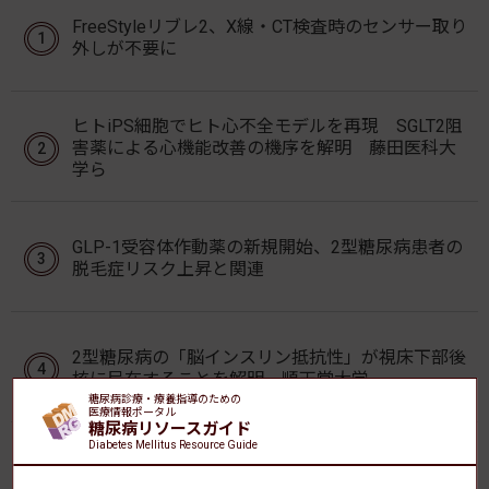
FreeStyleリブレ2、X線・CT検査時のセンサー取り
外しが不要に
ヒトiPS細胞でヒト心不全モデルを再現 SGLT2阻
害薬による心機能改善の機序を解明 藤田医科大
学ら
GLP-1受容体作動薬の新規開始、2型糖尿病患者の
脱毛症リスク上昇と関連
2型糖尿病の「脳インスリン抵抗性」が視床下部後
核に局在することを解明 順天堂大学
糖尿病診療・療養指導のための
医療情報ポータル
糖尿病リソースガイド
Diabetes Mellitus Resource Guide
「マンジャロ皮下注」の薬価が8月1日より改定