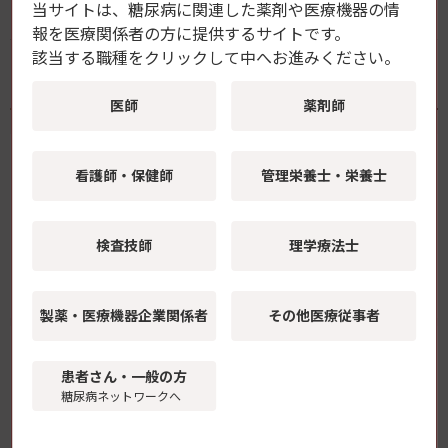
持続可能性特例価格調整により
当サイトは、糖尿病に関連した薬剤や医療機器の情
報を
医療関係者の方に提供するサイトです。
該当する職種をクリックして中へお進みください。
関連情報・資料
医師
薬剤師
論考百選 -エキスパートたちの視点-
看護師・保健師
管理栄養士・栄養士
糖尿病医療の現場で活躍する専門家が、最新のトピック、医薬
品・医療機器に関する情報、医療課題などをテーマに独自の視
検査技師
理学療法士
点で掘り下げて解説。
製薬・医療機器
企業関係者
その他医療従事者
学会レポート
患者さん・一般の方
糖尿病ネットワークへ
様々な学会を取材し、医療従事者の方々に今、特に知ってほし
い演題を編集部が厳選。糖尿病に関係する話題はもちろん、医