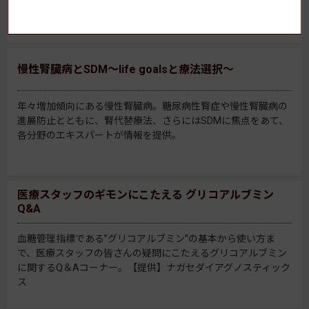
療トレンドとしても注目のテーマを簡潔レポート！
慢性腎臓病とSDM～life goalsと療法選択～
年々増加傾向にある慢性腎臓病。糖尿病性腎症や慢性腎臓病の
進展防止とともに、腎代替療法、さらにはSDMに焦点をあて、
各分野のエキスパートが情報を提供。
医療スタッフのギモンにこたえる グリコアルブミン
Q&A
血糖管理指標である”グリコアルブミン”の基本から使い方ま
で、医療スタッフの皆さんの疑問にこたえるグリコアルブミン
に関するQ＆Aコーナー。【提供】ナガセダイアグノスティック
ス