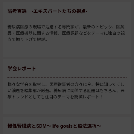
論考百選 -エキスパートたちの視点-
糖尿病医療の現場で活躍する専門家が、最新のトピック、医薬
品・医療機器に関する情報、医療課題などをテーマに独自の視
点で掘り下げて解説。
学会レポート
様々な学会を取材し、医療従事者の方々に今、特に知ってほし
い演題を編集部が厳選。糖尿病に関係する話題はもちろん、医
療トレンドとしても注目のテーマを簡潔レポート！
慢性腎臓病とSDM～life goalsと療法選択～