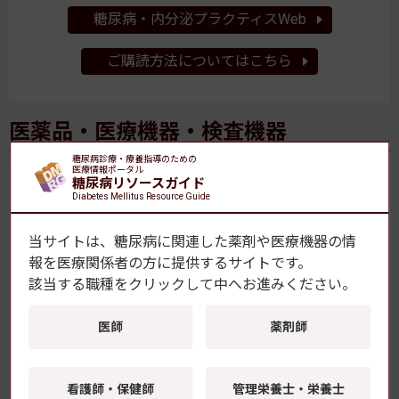
糖尿病・内分泌プラクティスWeb
ご購読方法についてはこちら
医薬品・医療機器・検査機器
糖尿病診療・療養指導のための
医療情報ポータル
糖尿病リソースガイド
糖尿病診療・療養指導で使用される製品を一覧で掲
Diabetes Mellitus Resource Guide
載。情報収集・整理にお役立てください。
当サイトは、糖尿病に関連した薬剤や医療機器の情
報を
医療関係者の方に提供するサイトです。
該当する職種をクリックして中へお進みください。
医師
薬剤師
一覧はこちら
看護師・保健師
管理栄養士・栄養士