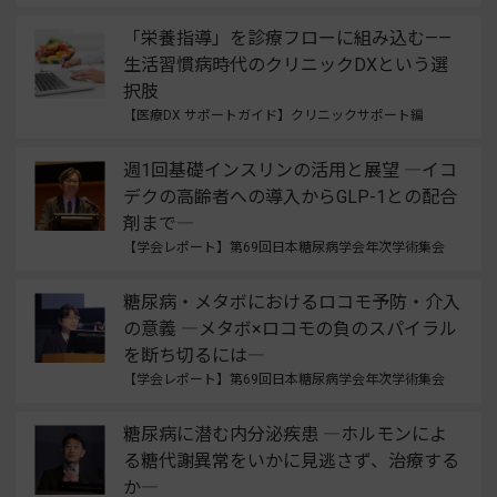
「栄養指導」を診療フローに組み込む——
生活習慣病時代のクリニックDXという選
択肢
【医療DX サポートガイド】クリニックサポート編
週1回基礎インスリンの活用と展望 ―イコ
デクの高齢者への導入からGLP-1との配合
剤まで―
【学会レポート】第69回日本糖尿病学会年次学術集会
糖尿病・メタボにおけるロコモ予防・介入
の意義 ―メタボ×ロコモの負のスパイラル
を断ち切るには―
【学会レポート】第69回日本糖尿病学会年次学術集会
糖尿病に潜む内分泌疾患 ―ホルモンによ
る糖代謝異常をいかに見逃さず、治療する
か―