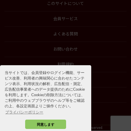
このサイトについて
会員サービス
よくある質問
お問い合わせ
利用規約
当サイトでは、会員登録やログイン機能、サー
ビス改善、利用者の興味関心に合わせたコンテ
特商法に基づく表示
ンツ表示、利用状況の解析、広告配信・測定、
広告配信事業者へのデータ提供のためにCookie
プライバシーポリシー
を利用します。Cookieの削除方法については、
ご利用中のウェブブラウザのヘルプ等をご確認
の上、各設定画面よりご操作ください。
プライバシーポリシー
同意します
©2009 - 2026 SOSHINSHA All Rights Reserved.