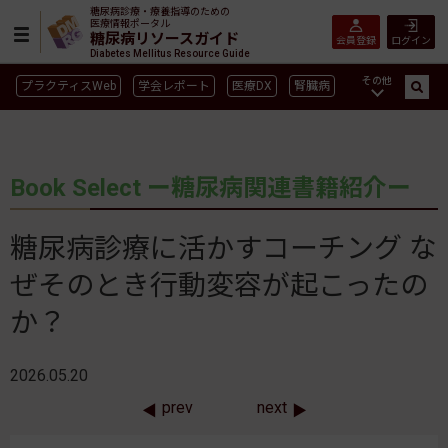
糖尿病診療・療養指導のための
医療情報ポータル
糖尿病リソースガイド
会員登録
ログイン
Diabetes Mellitus Resource Guide
その他
プラクティスWeb
学会レポート
医療DX
腎臓病
GLP-1
CGM／isCGM
インスリン製剤早見表
血糖記録アプリ早見表
SGLT2
新型コロナ
高齢者
Book Select ー糖尿病関連書籍紹介ー
インスリン製剤
薬物療法
食事療法
運動療法
合併症
ガイドライン
糖尿病診療に活かすコーチング な
ぜそのとき行動変容が起こったの
か？
2026.05.20
prev
next