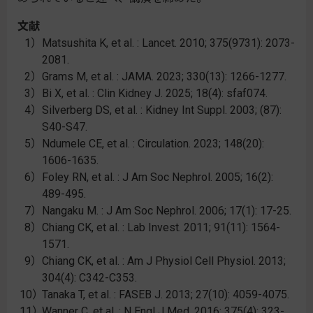
文献
Matsushita K, et al. : Lancet. 2010; 375(9731): 2073-
2081.
Grams M, et al. : JAMA. 2023; 330(13): 1266-1277.
Bi X, et al. : Clin Kidney J. 2025; 18(4): sfaf074.
Silverberg DS, et al. : Kidney Int Suppl. 2003; (87):
S40-S47.
Ndumele CE, et al. : Circulation. 2023; 148(20):
1606-1635.
Foley RN, et al. : J Am Soc Nephrol. 2005; 16(2):
489-495.
Nangaku M. : J Am Soc Nephrol. 2006; 17(1): 17-25.
Chiang CK, et al. : Lab Invest. 2011; 91(11): 1564-
1571.
Chiang CK, et al. : Am J Physiol Cell Physiol. 2013;
304(4): C342-C353.
Tanaka T, et al. : FASEB J. 2013; 27(10): 4059-4075.
Wanner C, et al. : N Engl J Med. 2016; 375(4): 323-