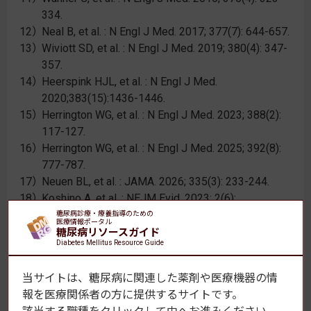
334.
Neal B, et al. : N Engl J Med. 2017; 377(7): 644-657.
Wiviott SD, et al. : N Engl J Med. 2019; 380(4): 347-
357.
Heerspink HJL, et al. : N Engl J Med.
2020;383(15):1436-1446.
Herrington WG, et al. : N Engl J Med. 2023; 388(2):
117-127.
Herrington WG, et al. : N Engl J Med. 2025; 392(8):
777-787.
Neuen BL, et al. : JAMA. 2026; 335(3): 233-244.
Koshino A, et al. : NEJM Evid. 2023; 2(6):
EVIDoa2300049.
糖尿病診療・療養指導のための
医療情報ポータル
Wanner C, et al. : Nephrol Dial Transplant. 2024;
糖尿病リソースガイド
Diabetes Mellitus Resource Guide
39(9): 1504-1513.
Bakris GL, et al. : N Engl J Med. 2020; 383(23):
当サイトは、糖尿病に関連した薬剤や医療機器の情
2219-2229.
報を
医療関係者の方に提供するサイトです。
Pitt B, et al. : N Engl J Med. 2021; 385(24): 2252-