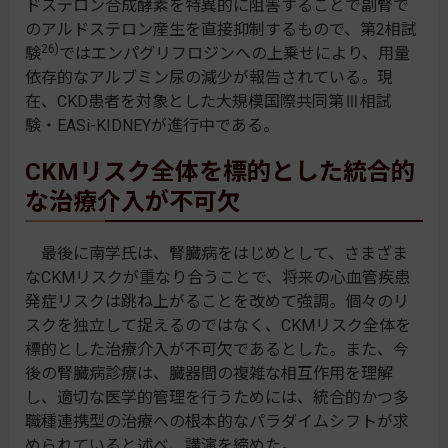
ドステロン合成酵素を特異的に阻害することで副腎で
のアルドステロン産生を直接抑制するもので、第2相試
26)
験
ではエンパグリフロジンへの上乗せにより、用量
依存的なアルブミン尿の減少が報告されている。現
在、CKD患者を対象とした大規模国際共同第Ⅲ相試
験・EASi-KIDNEYが進行中である。
CKMリスク全体を標的とした統合的
な治療介入が不可欠
最後に南学氏は、腎臓病をはじめとして、さまざま
なCKMリスクが重なり合うことで、将来の心血管疾患
発症リスクは跳ね上がることを改めて強調。個々のリ
スクを独立して捉えるのではなく、CKMリスク全体を
標的とした治療介入が不可欠であるとした。また、今
後の腎臓病診療は、臓器間の複雑な相互作用を理解
し、適切な医学的管理を行うためには、統合的かつ多
職種連携型の治療への根本的なパラダイムシフトが求
められていると述べ、講演を締めた。