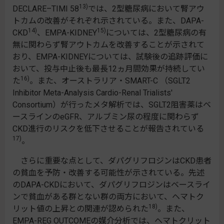
13)
DECLARE–TIMI 58
では、2型糖尿病において腎アウ
トカムの改善がそれぞれ示されている。また、DAPA-
14)
15)
CKD
、EMPA-KIDNEY
については、2型糖尿病の有
無に関わらず腎アウトカムを改善することが示されて
おり、EMPA-KIDNEYについては、試験後の追跡評価に
おいて、投与中止後も最長12ヵ月間効果が持続してい
16)
た
。また、オーストラリア・SMART-C （SGLT2
Inhibitor Meta-Analysis Cardio-Renal Trialists'
Consortium）が行ったメタ解析では、SGLT2阻害薬はベ
ースラインのeGFR、アルブミン尿の程度に関わらず
CKD進行のリスクを低下させることが報告されている
17)
。
さらに重要な点として、ダパグリフロジンはCKD患者
の貧血を予防・改善する可能性が示されている。先述
のDAPA-CKDにおいて、ダパグリフロジンはベースライ
ンで貧血がある群とない群の両方において、ヘマトク
18)
リット値の上昇との関連が認められた
。また、
EMPA-REG OUTCOMEの媒介分析では、ヘマトクリット