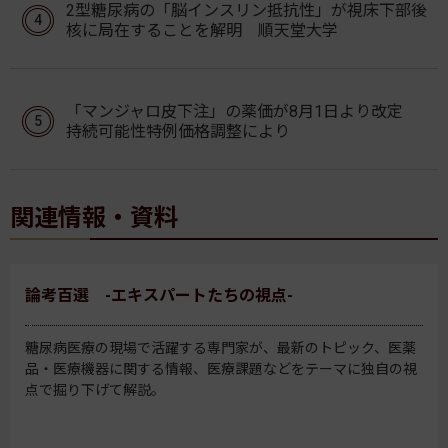
2型糖尿病の「脳インスリン抵抗性」が視床下部後
核に局在することを解明 順天堂大学
「マンジャロ皮下注」の薬価が8月1日より改定
持続可能性特例価格調整により
関連情報・資料
論考百選 -エキスパートたちの視点-
糖尿病医療の現場で活躍する専門家が、最新のトピック、医薬
品・医療機器に関する情報、医療課題などをテーマに独自の視
点で掘り下げて解説。