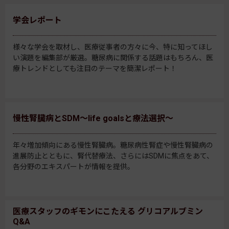
学会レポート
様々な学会を取材し、医療従事者の方々に今、特に知ってほし
い演題を編集部が厳選。糖尿病に関係する話題はもちろん、医
療トレンドとしても注目のテーマを簡潔レポート！
慢性腎臓病とSDM～life goalsと療法選択～
年々増加傾向にある慢性腎臓病。糖尿病性腎症や慢性腎臓病の
進展防止とともに、腎代替療法、さらにはSDMに焦点をあて、
各分野のエキスパートが情報を提供。
医療スタッフのギモンにこたえる グリコアルブミン
Q&A