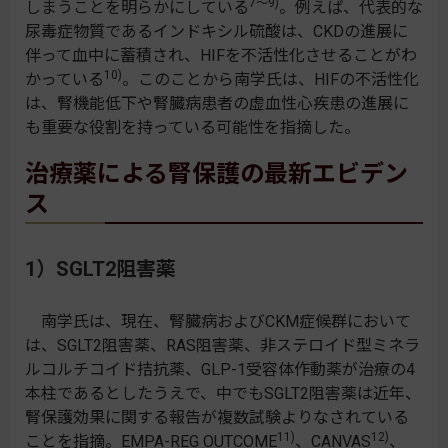
7～9)
しまうことを明らかにしている
。例えば、代表的な
尿毒症物質であるインドキシル硫酸は、CKDの進展に
伴って血中に蓄積され、HIFを不活性化させることがわ
10)
かっている
。このことから南学氏は、HIFの不活性化
は、腎機能低下や腎臓病患者の虚血性心疾患の進展に
も重要な役割を持っている可能性を指摘した。
治療薬による腎保護の最新エビデン
ス
1）SGLT2阻害薬
南学氏は、現在、腎臓病およびCKM症候群において
は、SGLT2阻害薬、RAS阻害薬、非ステロイド型ミネラ
ルコルチコイド拮抗薬、GLP-1受容体作動薬が治療の4
本柱であるとしたうえで、中でもSGLT2阻害薬は近年、
腎保護効果に関する報告が複数試験よりなされている
11)
12)
ことを指摘。EMPA-REG OUTCOME
、CANVAS
、