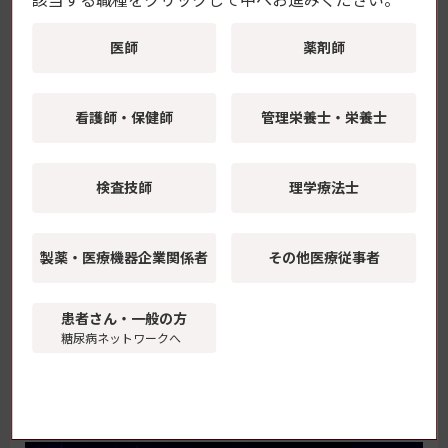
該当する職種をクリックして中へお進みください。
2263.
Agarwal R, et al. : N Engl J Med. 2025; 393(6): 533-
医師
薬剤師
543.
Agarwal R, et al. : Diabetes Care. 2025; 48(11):
1904-1913.
看護師・保健師
管理栄養士・栄養士
Agarwal R, et al. : J Am Coll Cardiol. 2026; 87(7):
772-784.
バイエル社プレスリリース（2026年3月16日）
検査技師
理学療法士
https://www.bayer.com/media/en-us/finerenone-
meets-primary-endpoint-in-pivotal-phase-iii-find-
ckd-study-in-patients-with-non-diabetic-chronic-
製薬・医療機器
企業関係者
その他医療従事者
kidney-disease/
Tuttle KR, et al. : Lancet. 2024; 403(10424): 379-
390.
患者さん・一般の方
糖尿病ネットワークへ
[ 糖尿病リソースガイド編集部 / 日本医療・健康情報研
究所 ]