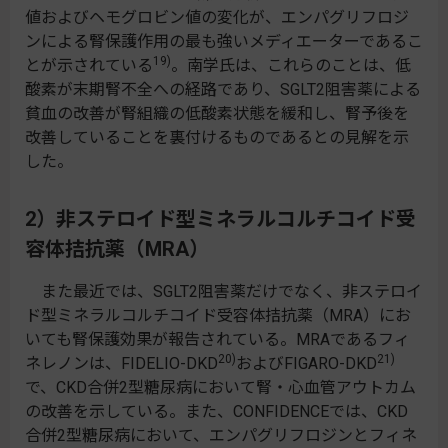
値およびヘモグロビン値の変化が、エンパグリフロジ
ンによる腎保護作用の最も強いメディエーターであるこ
19)
とが示されている
。南学氏は、これらのことは、低
酸素が末期腎不全への経路であり、SGLT2阻害薬による
貧血の改善が腎組織の低酸素状態を緩和し、腎予後を
改善していることを裏付けるものであるとの見解を示
した。
2）非ステロイド型ミネラルコルチコイド受
容体拮抗薬（MRA）
また最近では、SGLT2阻害薬だけでなく、非ステロイ
ド型ミネラルコルチコイド受容体拮抗薬（MRA）にお
いても腎保護効果が報告されている。MRAであるフィ
20)
21)
ネレノンは、FIDELIO-DKD
およびFIGARO-DKD
で、CKD合併2型糖尿病において腎・心血管アウトカム
の改善を示している。また、CONFIDENCEでは、CKD
合併2型糖尿病において、エンパグリフロジンとフィネ