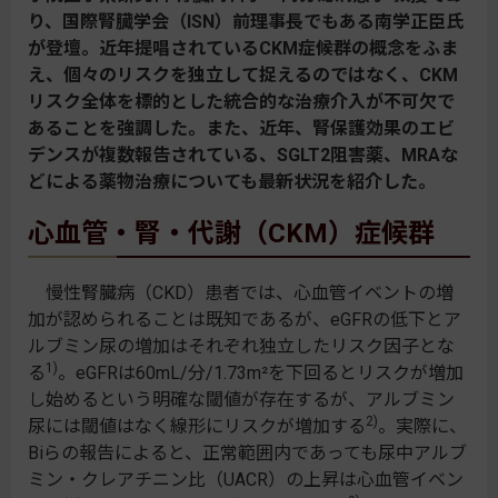
り、国際腎臓学会（ISN）前理事長でもある南学正臣氏
が登壇。近年提唱されているCKM症候群の概念をふま
え、個々のリスクを独立して捉えるのではなく、CKM
リスク全体を標的とした統合的な治療介入が不可欠で
あることを強調した。また、近年、腎保護効果のエビ
デンスが複数報告されている、SGLT2阻害薬、MRAな
どによる薬物治療についても最新状況を紹介した。
心血管・腎・代謝（CKM）症候群
慢性腎臓病（CKD）患者では、心血管イベントの増
加が認められることは既知であるが、eGFRの低下とア
ルブミン尿の増加はそれぞれ独立したリスク因子とな
1)
る
。eGFRは60mL/分/1.73m²を下回るとリスクが増加
し始めるという明確な閾値が存在するが、アルブミン
2)
尿には閾値はなく線形にリスクが増加する
。実際に、
Biらの報告によると、正常範囲内であっても尿中アルブ
ミン・クレアチニン比（UACR）の上昇は心血管イベン