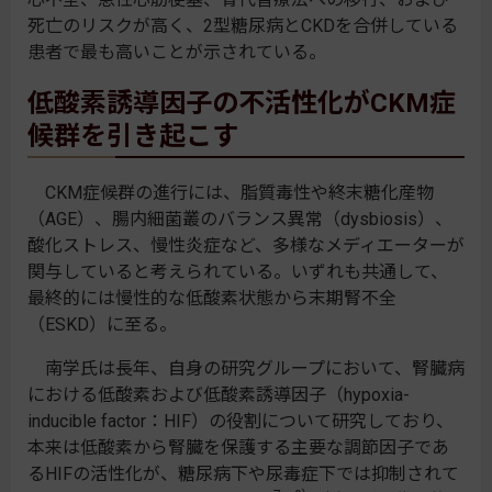
死亡のリスクが高く、2型糖尿病とCKDを合併している
患者で最も高いことが示されている。
低酸素誘導因子の不活性化がCKM症
候群を引き起こす
CKM症候群の進行には、脂質毒性や終末糖化産物
（AGE）、腸内細菌叢のバランス異常（dysbiosis）、
酸化ストレス、慢性炎症など、多様なメディエーターが
関与していると考えられている。いずれも共通して、
最終的には慢性的な低酸素状態から末期腎不全
（ESKD）に至る。
南学氏は長年、自身の研究グループにおいて、腎臓病
における低酸素および低酸素誘導因子（hypoxia-
inducible factor：HIF）の役割について研究しており、
本来は低酸素から腎臓を保護する主要な調節因子であ
るHIFの活性化が、糖尿病下や尿毒症下では抑制されて