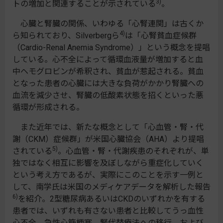
3)
トの増加と関連することが示されている
。
心臓と腎臓の関係、いわゆる「心腎連関」は古くか
4)
ら知られており、Silverbergら
は「心腎貧血症候群
（Cardio-Renal Anemia Syndrome）」という概念を提唱
している。心不全によって循環血液量が増加すると血
中ヘモグロビンが希釈され、貧血が惹起される。貧血
となった患者の心臓には大きな負荷がかかり腎臓への
血流を減少させ、腎臓の低酸素状態を招くといった悪
循環が形成される。
また近年では、新たな概念として「心血管・腎・代
謝（CKM）症候群」が米国心臓協会（AHA）より提唱
5)
されている
。心血管・腎・代謝疾患のそれぞれが、単
独ではなく相互に影響を及ぼしながら重症化していく
という考え方であるが、実際にこのことを示す一例と
して、南学氏は米国のメディケアデータを解析した報告
6)
を紹介。2型糖尿病あるいはCKDのいずれかを有する
患者では、いずれも有さない患者と比較してうっ血性
心不全、急性心筋梗塞、腎代替療法への移行、および