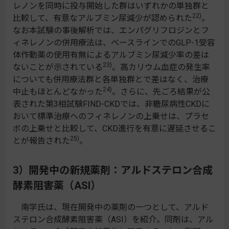
レノンを同時に投与開始した群はいずれかの単独群と
22)
比較して、有意なアルブミン尿減少が認められた
。
なお本試験の事後解析では、エンパグリフロジンとフ
ィネレノンの併用療法は、ベースラインでのGLP-1受容
体作動薬の使用有無によるアルブミン尿減少率の差は
23)
ないことが示されている
。高カリウム血症の発生率
についても併用療法群と各単独群とで差はなく、治療
24)
中止もほとんどなかった
。さらに、先ごろ結果が公
表された第3相試験FIND-CKDでは、非糖尿病性CKDに
おいて標準治療へのフィネレノンの上乗せは、プラセ
ボの上乗せと比較して、CKD進行を有意に遅延させるこ
25)
とが報告された
。
3）開発中の新規薬剤：アルドステロン合成
酵素阻害薬（ASI）
南学氏は、現在開発中の薬剤の一つとして、アルド
ステロン合成酵素阻害薬（ASI）を紹介。同剤は、アル