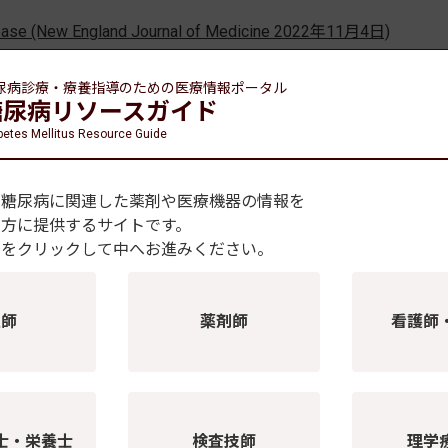
Disease (New England Journal of Medicine 2022年11月4日)
c kidney disease from Japan: exploratory analyses from EMPA–
 2024年4月20日)
尿病診療・療養指導のための
医療情報ポータル
糖尿病リソースガイド
betes Mellitus Resource Guide
添付文書 (医薬品医療機器総合機構)
製品ページ (日本ベーリンガーインゲルハイム)
、糖尿病に関連した薬剤や医療機器の情報を
の方に提供するサイトです。
種をクリックして中へお進みください。
」が慢性腎臓病に対する効能・効果および用法・用量に係る承認を取
進行と心血管死を抑制 EU
の適正使用に関するrecommendation」を公開
医師
薬剤師
看護師
ニュース記事一覧
士・栄養士
検査技師
理学