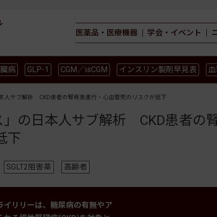
ル
医薬品・医療機器
学会・イベント
臓病
GLP-1
CGM／isCGM
インスリン製剤早見表
血
薬物療法
食事療法
運動療法
合併症
ガイドライ
日本人サブ解析 CKD患者の腎疾患進行・心血管死のリスクが低下
ンス」の日本人サブ解析 CKD患者の
低下
SGLT2阻害薬
高齢者
ライリリーは、糖尿病の有無やア