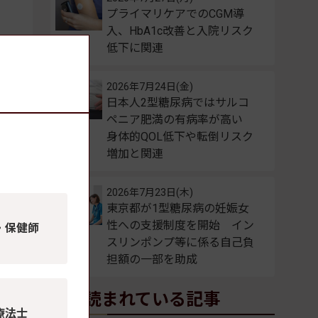
プライマリケアでのCGM導
入、HbA1c改善と入院リスク
低下に関連
2026年7月24日(金)
日本人2型糖尿病ではサルコ
ペニア肥満の有病率が高い
身体的QOL低下や転倒リスク
増加と関連
得
2026年7月23日(木)
東京都が1型糖尿病の妊娠女
性への支援制度を開始 イン
・保健師
スリンポンプ等に係る自己負
担額の一部を助成
よく読まれている記事
療法士