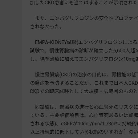
加したCKD患者にも当てはまることが示唆され
また、エンパグリフロジンの安全性プロファイ
されなかった。
EMPA-KIDNEY試験(エンパグリフロジンに
試験で、慢性腎臓病の診断が確立した6,600人
し、標準治療に加えてエンパグリフロジン10m
慢性腎臓病(CKD)の治療の目的は、腎機能の
の発症を予防することだが、これまで日本人CKD
CKDでの臨床試験として大規模・広範囲のもの
同試験は、腎臓病の進行と心血管死のリスクに
ている。主要評価項目は、心血管死あるいは腎臓
される状態)、eGFRが10mL/min/1.73m²
以上持続的に低下している状態のいずれか］の