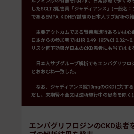
ルブミン尿の有無を問わず、日常診療で多くみら
したSGLT2阻害薬「ジャディアンス」(一般名
であるEMPA-KIDNEY試験の日本人サブ解析
主要アウトカムである腎疾患進行あるいは心
日本からの参加者ではHR 0.49［95%CI 0.32～
リスク低下効果が日本のCKD患者にも当てはま
日本人サブグループ解析でもエンパグリフロ
とおおむね一致した。
なお、ジャディアンス錠10mgのCKDに対す
だし、末期腎不全又は透析施行中の患者を除く)
エンパグリフロジンのCKD患者