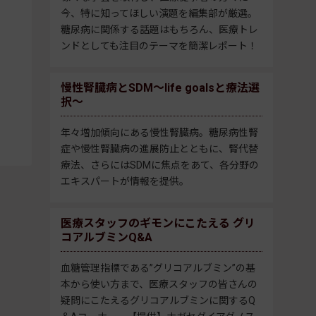
今、特に知ってほしい演題を編集部が厳選。
糖尿病に関係する話題はもちろん、医療トレ
ンドとしても注目のテーマを簡潔レポート！
慢性腎臓病とSDM～life goalsと療法選
択～
年々増加傾向にある慢性腎臓病。糖尿病性腎
症や慢性腎臓病の進展防止とともに、腎代替
療法、さらにはSDMに焦点をあて、各分野の
エキスパートが情報を提供。
医療スタッフのギモンにこたえる グリ
コアルブミンQ&A
血糖管理指標である”グリコアルブミン”の基
本から使い方まで、医療スタッフの皆さんの
疑問にこたえるグリコアルブミンに関するQ