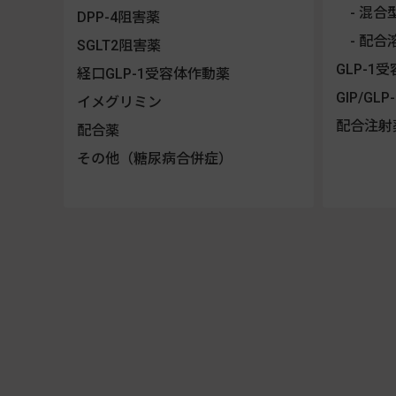
混合
DPP-4阻害薬
配合
SGLT2阻害薬
GLP-1
経口GLP-1受容体作動薬
GIP/G
イメグリミン
配合注射
配合薬
その他（糖尿病合併症）