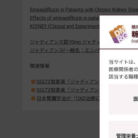
Empagliflozin in Patients with Chronic Kidney 
Effects of empagliflozin in patients with chroni
KIDNEY (Clinical and Experimental Nephrology
糖
Dia
ジャディアンス錠10mg ジャディアンス錠25mg 
ジャディアンス(一般名：エンパグリフロジン)の
当サイトは
関連情報
医療関係者
該当する職
SGLT2阻害薬「ジャディアンス錠 10mg
SGLT2阻害薬「ジャディアンス」が腎臓病の
日本腎臓学会が「CKD治療におけるSGLT2阻害薬
管理栄養