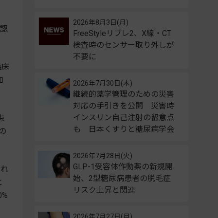
2026年8月3日(月)
認
FreeStyleリブレ2、X線・CT
検査時のセンサー取り外しが
不要に
臨床
加
2026年7月30日(木)
継続的薬学管理のための災害
対応の手引きを公開 災害時
インスリン自己注射の留意点
患
も 日本くすりと糖尿病学会
の
2026年7月28日(火)
GLP-1受容体作動薬の新規開
され
始、2型糖尿病患者の脱毛症
と
リスク上昇と関連
0%
2026年7月27日(月)