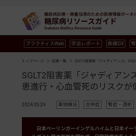
糖尿病診療・療養指導のための
医療情報ポータ
糖尿病リソースガイド
Diabetes Mellitus Resource Guide
プラクティスWeb
学会レポート
医療DX
腎
SGLT2
新型コロナ
高齢者
インスリン製剤
トップページ
記事一覧
SGLT2阻害薬「ジャディアンス」の
SGLT2阻害薬「ジャディア
患進行・心血管死のリスクが
2024.05.29
薬物療法
合併症
腎症・透析
日本ベーリンガーインゲルハイムと日本イー