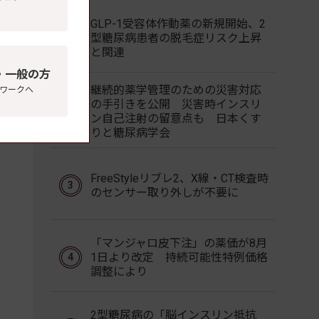
GLP-1受容体作動薬の新規開始、2
型糖尿病患者の脱毛症リスク上昇
と関連
・一般の方
継続的薬学管理のための災害対応
ワークへ
の手引きを公開 災害時インスリ
ン自己注射の留意点も 日本くす
りと糖尿病学会
。
FreeStyleリブレ2、X線・CT検査時
のセンサー取り外しが不要に
「マンジャロ皮下注」の薬価が8月
1日より改定 持続可能性特例価格
調整により
2型糖尿病の「脳インスリン抵抗