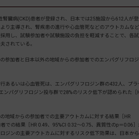
の慢性腎臓病(CKD)患者が登録され、日本では25施設から612人が
により主導され、腎疾患の進行や心血管死などのアウトカムな
を採用し、試験参加者や試験施設の負担を軽減することで、各
工夫されている。
の参加者と日本以外の地域からの参加者でのエンパグリフロジ
あるいは心血管死は、エンパグリフロジン群の432人、プラ
エンパグリフロジン投与群で28%のリスク低下が認められた［H
の地域からの参加者での主要アウトカムに対する結果［HR
加者での結果［HR 0.49、95%CI 0.32～0.75、異質性のp＝0.06
フロジンの主要アウトカムに対するリスク低下効果は、日本か