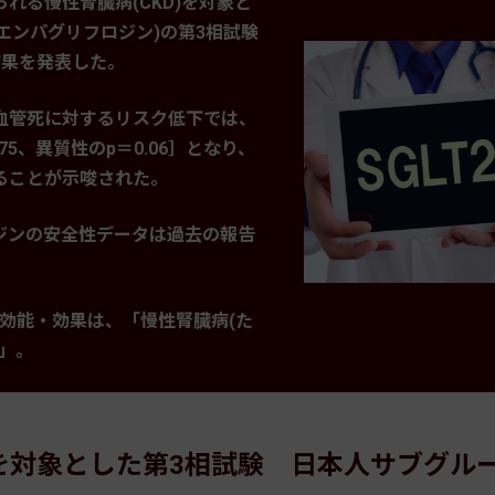
れる慢性腎臓病(CKD)を対象と
：エンパグリフロジン)の第3相試験
の結果を発表した。
血管死に対するリスク低下では、
0.75、異質性のp＝0.06］となり、
ることが示唆された。
ジンの安全性データは過去の報告
る効能・効果は、「慢性腎臓病(た
」。
を対象とした第3相試験 日本人サブグル