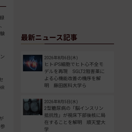
登録
ど、
試験
最新ニュース記事
ン
2026年8月6日(木)
ヒトiPS細胞でヒト心不全モ
デルを再現 SGLT2阻害薬に
よる心機能改善の機序を解
セ
明 藤田医科大学ら
R
2026年8月5日(水)
2型糖尿病の「脳インスリン
抵抗性」が視床下部後核に局
］が
在することを解明 順天堂大
ら参
学