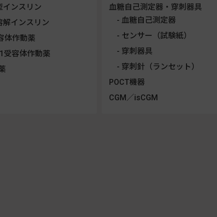
型インスリン
血糖自己測定器・穿刺器具
血糖自己測定器
溶解インスリン
センサー（試験紙）
受容体作動薬
穿刺器具
LP-1受容体作動薬
穿刺針（ランセット）
薬
POCT機器
CGM／isCGM