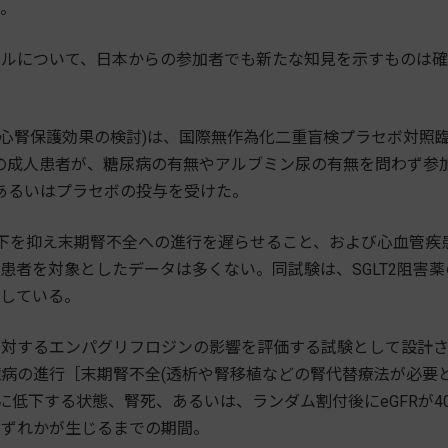
た。
ルについて、日本からの参加者でも新たな知見を示すものは確
よる心腎保護効果の検討)は、国際無作為化二重盲検プラセボ対照
超の成人患者が、糖尿病の有無やアルブミン尿の有無を問わず参
gあるいはプラセボの投与を受けた。
低下を抑え末期腎不全への進行を遅らせること、および心血管疾
患者を対象としたデータは多くない。同試験は、SGLT2阻害薬
としている。
対するエンパグリフロジンの影響を評価する試験として設計
病の進行［末期腎不全(透析や腎移植などの腎代替療法が必要
に持続的に低下する状態、腎死、あるいは、ランダム割付後にeGFRが4
いずれかが生じるまでの期間。