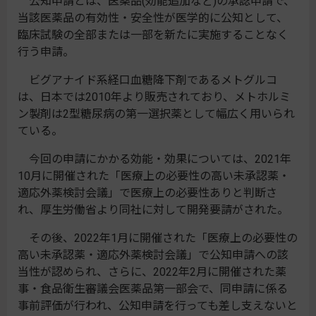
公知申請とは、医薬品(効能追加など)の承認申請で、
当該医薬品の有効性・安全性が医学的に公知として、
臨床試験の全部または一部を新たに実施することなく
行う申請。
ビグアナイド系経口血糖降下剤であるメトグルコ
は、日本では2010年より販売されており、メトホルミ
ン製剤は2型糖尿病の第一選択薬として幅広く用いられ
ている。
今回の申請にかかる効能・効果については、2021年
10月に開催された「医療上の必要性の高い未承認薬・
適応外薬検討会議」で医療上の必要性ありと判断さ
れ、厚生労働省より同社に対して開発要請がされた。
その後、2022年1月に開催された「医療上の必要性の
高い未承認薬・適応外薬検討会議」で公知申請への該
当性が認められ、さらに、2022年2月に開催された薬
事・食品衛生審議会医薬品第一部会で、同申請に係る
事前評価が行われ、公知申請を行っても差し支えないと