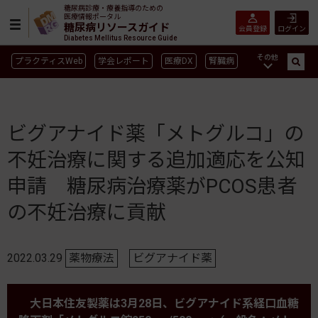
糖尿病診療・療養指導のための
医療情報ポータル
糖尿病リソースガイド
会員登録
ログイン
Diabetes Mellitus Resource Guide
その他
プラクティスWeb
学会レポート
医療DX
腎臓病
GLP-1
CGM／isCGM
インスリン製剤早見表
血糖記録アプリ早見表
SGLT2
新型コロナ
高齢者
ビグアナイド薬「メトグルコ」の
インスリン製剤
薬物療法
食事療法
運動療法
不妊治療に関する追加適応を公知
合併症
ガイドライン
申請 糖尿病治療薬がPCOS患者
の不妊治療に貢献
2022.03.29
薬物療法
ビグアナイド薬
大日本住友製薬は3月28日、ビグアナイド系経口血糖