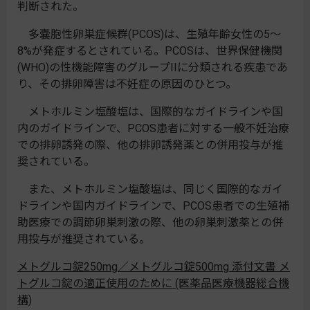
判断された。
多嚢胞性卵巣症候群(PCOS)は、生殖年齢女性の5～
8%が発症するとされている。PCOSは、世界保健機関
(WHO)の性機能障害のグループIIに分類される疾患であ
り、その排卵障害は不妊症の原因のひとつ。
メトホルミン塩酸塩は、国際的なガイドラインや国
内のガイドラインで、PCOS患者に対する一般不妊治療
での排卵誘発の際、他の排卵誘発薬との併用投与が推
奨されている。
また、メトホルミン塩酸塩は、同じく国際的なガイ
ドラインや国内ガイドラインで、PCOS患者での生殖補
助医療での調節卵巣刺激の際、他の卵巣刺激薬との併
用投与が推奨されている。
メトグルコ錠250mg／メトグルコ錠500mg 添付文書 メ
トグルコ錠の適正使用のために (医薬品医療機器総合機
構)