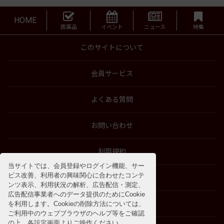
HOME
医薬品
イベント
ニュース
特集
このサイトについて
会員サービス
よくある質問
お問い合わせ
利用規約
当サイトでは、会員登録やログイン機能、サー
ビス改善、利用者の興味関心に合わせたコンテ
特商法に基づく表示
ンツ表示、利用状況の解析、広告配信・測定、
広告配信事業者へのデータ提供のためにCookie
プライバシーポリシー
を利用します。Cookieの削除方法については、
ご利用中のウェブブラウザのヘルプ等をご確認
の上、各設定画面よりご操作ください。