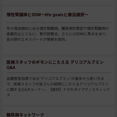
慢性腎臓病とSDM～life goalsと療法選択～
年々増加傾向にある慢性腎臓病。糖尿病性腎症や慢性腎臓病の
進展防止とともに、腎代替療法、さらにはSDMに焦点をあて、
各分野のエキスパートが情報を提供。
医療スタッフのギモンにこたえる グリコアルブミン
Q&A
血糖管理指標である”グリコアルブミン”の基本から使い方ま
で、医療スタッフの皆さんの疑問にこたえるグリコアルブミン
に関するQ＆Aコーナー。【提供】ナガセダイアグノスティック
ス
糖尿病ネットワーク