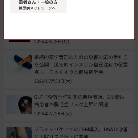
大学
患者さん・一般の方
糖尿病ネットワークへ
2026年8月5日(水)
FreeStyleリブレ2、X線・CT検査時のセン
サー取り外しが不要に
2026年8月3日(月)
継続的薬学管理のための災害対応の手引き
を公開 災害時インスリン自己注射の留意
点も 日本くすりと糖尿病学会
2026年7月30日(木)
GLP-1受容体作動薬の新規開始、2型糖尿
病患者の脱毛症リスク上昇と関連
2026年7月28日(火)
プライマリケアでのCGM導入、HbA1c改善
と入院リスク低下に関連