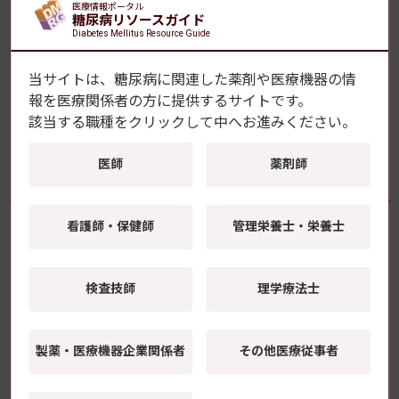
医療情報ポータル
糖尿病リソースガイド
Diabetes Mellitus Resource Guide
【おすすめ】腎臓病の特集コーナー「慢性腎臓病とSDM」
当サイトは、糖尿病に関連した薬剤や医療機器の情
報を
医療関係者の方に提供するサイトです。
早見表（インスリン製剤・血糖記録アプリ）最新版を販売
該当する職種をクリックして中へお進みください。
中！
医師
薬剤師
最新ニュース記事
看護師・保健師
管理栄養士・栄養士
ヒトiPS細胞でヒト心不全モデルを再現
SGLT2阻害薬による心機能改善の機序を解
明 藤田医科大学ら
検査技師
理学療法士
2026年8月6日(木)
製薬・医療機器
企業関係者
その他医療従事者
2型糖尿病の「脳インスリン抵抗性」が視
床下部後核に局在することを解明 順天堂