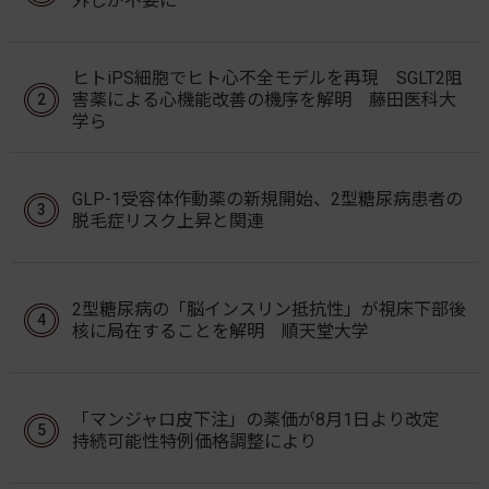
外しが不要に
ヒトiPS細胞でヒト心不全モデルを再現 SGLT2阻
害薬による心機能改善の機序を解明 藤田医科大
学ら
GLP-1受容体作動薬の新規開始、2型糖尿病患者の
脱毛症リスク上昇と関連
2型糖尿病の「脳インスリン抵抗性」が視床下部後
核に局在することを解明 順天堂大学
「マンジャロ皮下注」の薬価が8月1日より改定
持続可能性特例価格調整により