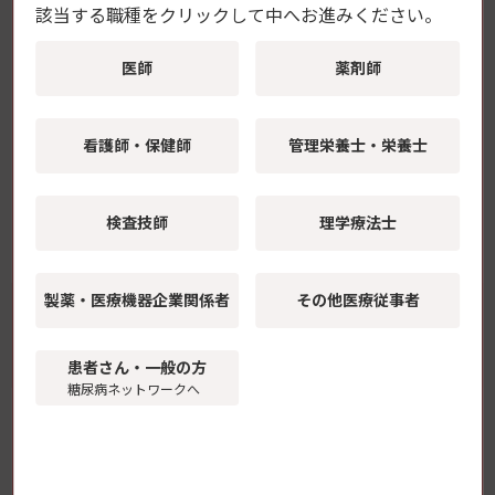
す」と述べている。
該当する職種をクリックして中へお進みください。
川崎医科大学 腎臓・高血圧内科学教室
医師
薬剤師
横浜市立大学附属病院 次世代臨床研究センター
Kidney outcomes associated with SGLT2 inhibitors
versus other glucose-lowering drugs in real-world
看護師・保健師
管理栄養士・栄養士
clinical practice: The Japan Chronic Kidney Disease
Database(Diabetes Care 2021年９月30日)
J-CKD-Database
検査技師
理学療法士
[ TERAHATA / 日本医療・健康情報研究所 ]
製薬・医療機器
企業関係者
その他医療従事者
ニュース記事一覧
患者さん・一般の方
糖尿病ネットワークへ
糖尿病・内分泌プラクティス
Web
糖尿病・内分泌医療の臨床現場をリードす