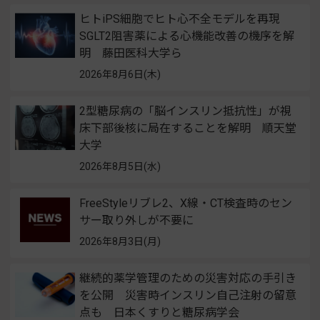
ヒトiPS細胞でヒト心不全モデルを再現
SGLT2阻害薬による心機能改善の機序を解
明 藤田医科大学ら
2026年8月6日(木)
2型糖尿病の「脳インスリン抵抗性」が視
床下部後核に局在することを解明 順天堂
大学
2026年8月5日(水)
FreeStyleリブレ2、X線・CT検査時のセン
サー取り外しが不要に
2026年8月3日(月)
継続的薬学管理のための災害対応の手引き
を公開 災害時インスリン自己注射の留意
点も 日本くすりと糖尿病学会