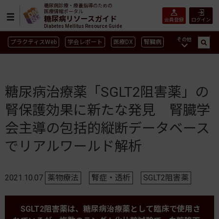
糖尿病診療・療養指導のための
医療情報ポータル
糖尿病リソースガイド
会員登録
ログイン
Diabetes Mellitus Resource Guide
その他
プラクティスWeb
学会レポート
医療DX
腎臓病
GLP-1
CGM／isCGM
インスリン製剤早見表
血糖記録アプリ早見表
SGLT2
新型コロナ
高齢者
糖尿病治療薬「SGLT2阻害薬」の
インスリン製剤
薬物療法
食事療法
運動療法
腎保護効果に新たな発見 腎臓学
合併症
ガイドライン
会主導の包括的縦断データベース
でリアルワールド解析
2021.10.07
薬物療法
腎症・透析
SGLT2阻害薬
SGLT2阻害薬は、糖尿病治療薬として臨床で使用さ