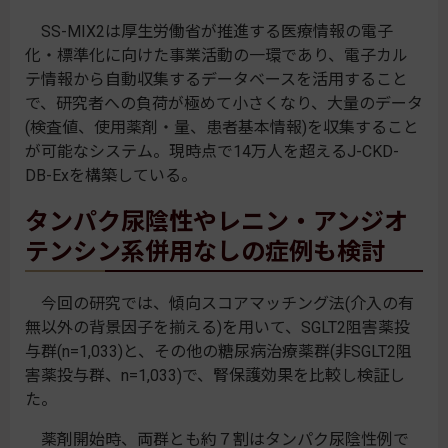
SS-MIX2は厚生労働省が推進する医療情報の電子
化・標準化に向けた事業活動の一環であり、電子カル
テ情報から自動収集するデータベースを活用すること
で、研究者への負荷が極めて小さくなり、大量のデータ
(検査値、使用薬剤・量、患者基本情報)を収集すること
が可能なシステム。現時点で14万人を超えるJ-CKD-
DB-Exを構築している。
タンパク尿陰性やレニン・アンジオ
テンシン系併用なしの症例も検討
今回の研究では、傾向スコアマッチング法(介入の有
無以外の背景因子を揃える)を用いて、SGLT2阻害薬投
与群(n=1,033)と、その他の糖尿病治療薬群(非SGLT2阻
害薬投与群、n=1,033)で、腎保護効果を比較し検証し
た。
薬剤開始時、両群とも約７割はタンパク尿陰性例で