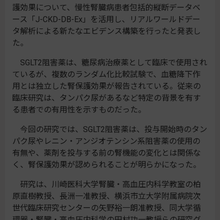
護効果について、慢性腎臓病患者包括的縦断データベ
ース「J-CKD-DB-Ex」を活用し、リアルワールドデー
タ解析による新たなエビデンス構築を行ったと発表し
た。
SGLT2阻害薬は、糖尿病治療薬として臨床で使用され
ているが、複数のランダム化比較試験で、血糖降下作
用とは独立した腎保護効果が報告されている。従来の
臨床研究は、タンパク尿があるなど特定の背景を有す
る患者での有用性を示すものだった。
今回の研究では、SGLT2阻害薬は、投与開始時のタン
パク尿やレニン・アンジオテンシン系阻害薬の使用の
有無や、薬剤を投与する前の腎機能の変化とは関係な
く、腎保護効果が認められることが明らかになった。
研究は、川崎医科大学腎臓・高血圧内科学教室の柏
原直樹教授、長洲一准教授、横浜市立大学附属病院次
世代臨床研究センターの矢野裕一朗准教授、同大学循
環器・腎臓・高血圧内科学の田村功一教授らの研究グ