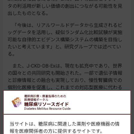
タの利活用が新しい価値の創出につながる可能性を見
出したものとなる。
「今後は、リアルワールドデータから生成されるビ
ッグデータを活用し、疑似ランダム化比較試験が実施
可能な自律的エビデンス構築システムの構築を目指し
たいと考えています」と、研究グループでは述べてい
る。
また、J-CKD-DB-Exは、現在も拡充中であり、世界
の国々との共同研究も開始された。一部で遺伝子情報
と診療情報との融合も実現しており、慢性腎臓病での
個別化医療を促進し、これまでの対応型医療に代わる
予測的あるいは先制医療に向けて展開していきたいと
糖尿病診療・療養指導のための
医療情報ポータル
している。
糖尿病リソースガイド
Diabetes Mellitus Resource Guide
「最終的には、"国民、患者、利用者目線"でデータヘ
ルスを推進する研究を目指し、国民の健康維持に貢献
当サイトは、糖尿病に関連した薬剤や医療機器の情
し、Well-being実現に貢献することを目標としていま
報を
医療関係者の方に提供するサイトです。