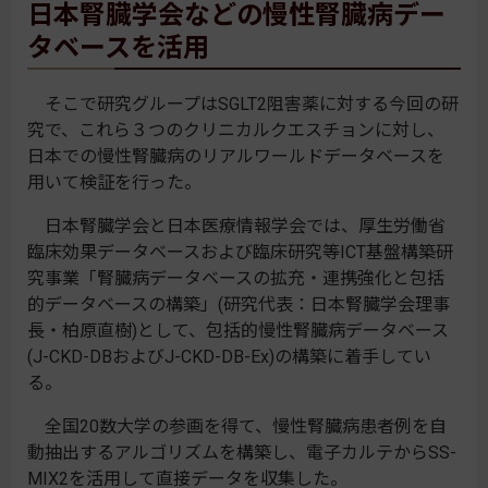
日本腎臓学会などの慢性腎臓病デー
タベースを活用
そこで研究グループはSGLT2阻害薬に対する今回の研
究で、これら３つのクリニカルクエスチョンに対し、
日本での慢性腎臓病のリアルワールドデータベースを
用いて検証を行った。
日本腎臓学会と日本医療情報学会では、厚生労働省
臨床効果データベースおよび臨床研究等ICT基盤構築研
究事業「腎臓病データベースの拡充・連携強化と包括
的データベースの構築」(研究代表：日本腎臓学会理事
長・柏原直樹)として、包括的慢性腎臓病データベース
(J-CKD-DBおよびJ-CKD-DB-Ex)の構築に着手してい
る。
全国20数大学の参画を得て、慢性腎臓病患者例を自
動抽出するアルゴリズムを構築し、電子カルテからSS-
MIX2を活用して直接データを収集した。