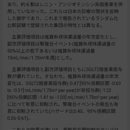
あり、約６割はレニン・アンジオテンシン系阻害薬を併
用していなかった。これらは日本の診療の現状を反映
した数字であり、これまで報告されているランダム化
比較試験で登録された集団の特性とは異なる。
主要評価項目は推算糸球体濾過量の年次変化とし、
副次評価項目は腎複合イベント(推算糸球体濾過量の
50%以上の低下あるいは推算糸球体濾過量
15mL/min./1.73m²未満)とした。
主要評価項目と副次評価項目ともにSGLT2阻害薬投与
群が優れていた。すなわち、推算糸球体濾過量の年次
変化は、SGLT2阻害薬投与群(-0.47 [95％信頼区間 -0.63
to -0.31] mL/min/1.73m² per year)が非投与群(-1.22
[95％信頼区間 -1.41 to -1.03] mL/min/1.73m² per year)
に比べて有意に抑制され、腎複合イベントの発生も有
意に抑制されていた(ハザード比0.40、95％信頼区間
0.26-0.61)。
これらの効果の違いは、薬剤投与開始時のタンパク