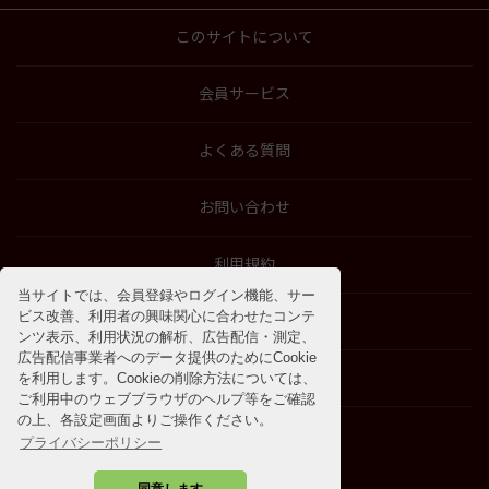
このサイトについて
会員サービス
よくある質問
お問い合わせ
利用規約
当サイトでは、会員登録やログイン機能、サー
ビス改善、利用者の興味関心に合わせたコンテ
特商法に基づく表示
ンツ表示、利用状況の解析、広告配信・測定、
広告配信事業者へのデータ提供のためにCookie
プライバシーポリシー
を利用します。Cookieの削除方法については、
ご利用中のウェブブラウザのヘルプ等をご確認
の上、各設定画面よりご操作ください。
プライバシーポリシー
同意します