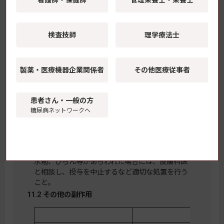
筋肉痛、脱力感、CK上昇、血中及び尿中ミオグ
ロビン上昇を特徴とする横紋筋融解症があらわれ
ることがある。
検査技師
理学療法士
11.1.6 腸閉塞（頻度不明）
高度の便秘、腹部膨満、持続する腹痛、嘔吐等の
異常が認められた場合には投与を中止し、適切な
処置を行うこと。［9.1.3 参照］
製薬・医療機器
企業関係者
その他医療従事者
11.1.7 間質性肺炎（頻度不明）
咳嗽、呼吸困難、発熱、肺音の異常（捻髪音）等
が認められた場合には、速やかに胸部X線、胸部
患者さん・一般の方
CT、血清マーカー等の検査を実施すること。間
糖尿病ネットワークへ
質性肺炎が疑われた場合には投与を中止し、副腎
皮質ホルモン剤の投与等の適切な処置を行うこ
と。
11.1.8 類天疱瘡（頻度不明）
水疱、びらん等があらわれた場合には、皮膚科医
と相談し、投与を中止するなど適切な処置を行う
こと。
11.2 その他の副作用
0