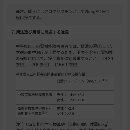
通常、成人にはアログリプチンとして25mgを1日1回
経口投与する。
7. 用法及び用量に関連する注意
中等度以上の腎機能障害患者では、排泄の遅延により
本剤の血中濃度が上昇するため、下表を参考に腎機能
の程度に応じて、投与量を適宜減量すること。［9.2.1
参照］,［9.8 参照］,［16.6.1 参照］
中等度以上の腎機能障害患者における投与量
注1）
血清クレアチニン（mg/dL）
クレアチ
（Ccr, mL
中等度腎機能障害患者
男性：1.4<～≤2.4
30≤～<50
女性：1.2<～≤2.0
高度腎機能障害患者/
男性：>2.4
<30
注2）
末期腎不全患者
女性：>2.0
注1）Ccrに相当する換算値（年齢60歳、体重65kg）