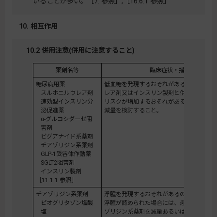
いることが多い。［7. 参照］,［16.6.1 参照］
10. 相互作用
10.2 併用注意(併用に注意すること)
薬剤名等
臨床症状・措置方法
糖尿病用薬
低血糖を発現するおそれがある。特に、ス
スルホニルウレア剤
レア剤又はインスリン製剤と併用する場合
速効型インスリン分
リスクが増加するおそれがあるため、これ
泌促進薬
減量を検討すること。
α-グルコシダーゼ阻
害剤
ビグアナイド系薬剤
チアゾリジン系薬剤
GLP-1受容体作動薬
SGLT2阻害剤
インスリン製剤
［11.1.1 参照］
チアゾリジン系薬剤
浮腫を発現するおそれがあるので観察を十
ピオグリタゾン塩酸
浮腫が認められた場合には、患者の状態に
塩
ゾリジン系薬剤を減量あるいは中止し、ル