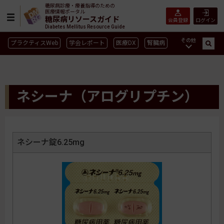
糖尿病診療・療養指導のための
医療情報ポータル
糖尿病リソースガイド
会員登録
ログイン
Diabetes Mellitus Resource Guide
その他
プラクティスWeb
学会レポート
医療DX
腎臓病
GLP-1
CGM／isCGM
インスリン製剤早見表
血糖記録アプリ早見表
SGLT2
新型コロナ
高齢者
ネシーナ（アログリプチン）
インスリン製剤
薬物療法
食事療法
運動療法
合併症
ガイドライン
ネシーナ錠6.25mg