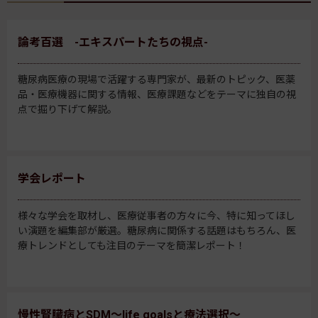
論考百選 -エキスパートたちの視点-
糖尿病医療の現場で活躍する専門家が、最新のトピック、医薬
品・医療機器に関する情報、医療課題などをテーマに独自の視
点で掘り下げて解説。
学会レポート
様々な学会を取材し、医療従事者の方々に今、特に知ってほし
い演題を編集部が厳選。糖尿病に関係する話題はもちろん、医
療トレンドとしても注目のテーマを簡潔レポート！
慢性腎臓病とSDM～life goalsと療法選択～