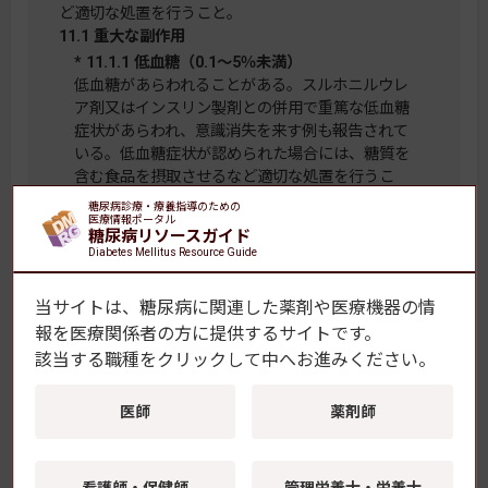
ど適切な処置を行うこと。
11.1 重大な副作用
* 11.1.1 低血糖（0.1～5％未満）
低血糖があらわれることがある。スルホニルウレ
ア剤又はインスリン製剤との併用で重篤な低血糖
症状があらわれ、意識消失を来す例も報告されて
いる。低血糖症状が認められた場合には、糖質を
含む食品を摂取させるなど適切な処置を行うこ
と。ただし、α-グルコシダーゼ阻害剤の併用時は
糖尿病診療・療養指導のための
医療情報ポータル
ブドウ糖を投与すること。［8.1 参照］,［8.4 参
糖尿病リソースガイド
照］,［9.1.2 参照］,［10.2 参照］,［17.1 参照］
Diabetes Mellitus Resource Guide
11.1.2 急性膵炎（頻度不明）
持続的な激しい腹痛、嘔吐等の異常が認められた
当サイトは、糖尿病に関連した薬剤や医療機器の情
場合には投与を中止し、適切な処置を行うこと。
報を
医療関係者の方に提供するサイトです。
［8.2 参照］
該当する職種をクリックして中へお進みください。
11.1.3 肝機能障害、黄疸（頻度不明）
AST、ALT、AL-P等の著しい上昇を伴う肝機能障
害、黄疸があらわれることがある。
医師
薬剤師
11.1.4 皮膚粘膜眼症候群（Stevens-Johnson症
候群）、多形紅斑（頻度不明）
11.1.5 横紋筋融解症（頻度不明）
看護師・保健師
管理栄養士・栄養士