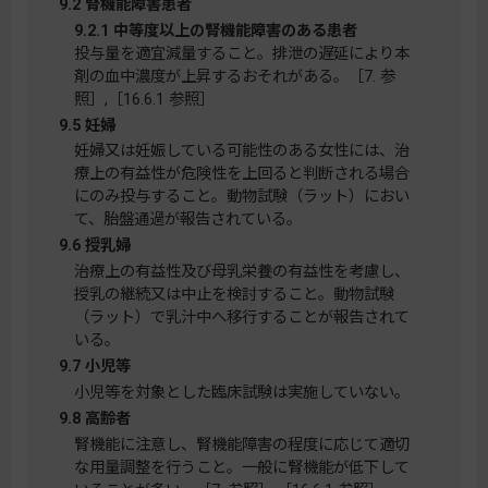
9.2 腎機能障害患者
9.2.1 中等度以上の腎機能障害のある患者
投与量を適宜減量すること。排泄の遅延により本
剤の血中濃度が上昇するおそれがある。［7. 参
照］,［16.6.1 参照］
9.5 妊婦
妊婦又は妊娠している可能性のある女性には、治
療上の有益性が危険性を上回ると判断される場合
にのみ投与すること。動物試験（ラット）におい
て、胎盤通過が報告されている。
9.6 授乳婦
治療上の有益性及び母乳栄養の有益性を考慮し、
授乳の継続又は中止を検討すること。動物試験
（ラット）で乳汁中へ移行することが報告されて
いる。
9.7 小児等
小児等を対象とした臨床試験は実施していない。
9.8 高齢者
腎機能に注意し、腎機能障害の程度に応じて適切
な用量調整を行うこと。一般に腎機能が低下して