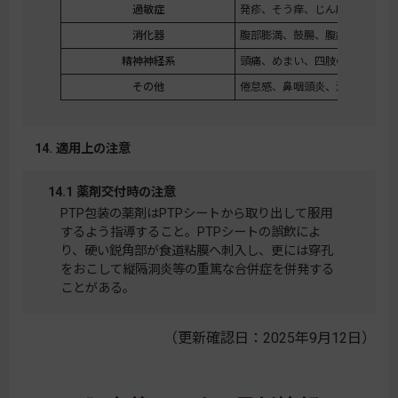
過敏症
発疹、そう痒、じん麻疹
消化器
腹部膨満、鼓腸、腹痛、胃腸炎
精神神経系
頭痛、めまい、四肢のしびれ
その他
倦怠感、鼻咽頭炎、浮腫、動悸
14. 適用上の注意
14.1 薬剤交付時の注意
PTP包装の薬剤はPTPシートから取り出して服用
するよう指導すること。PTPシートの誤飲によ
り、硬い鋭角部が食道粘膜へ刺入し、更には穿孔
をおこして縦隔洞炎等の重篤な合併症を併発する
ことがある。
（更新確認日：2025年9月12日）