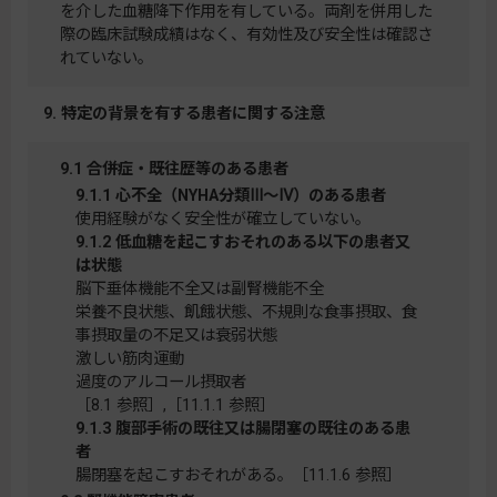
を介した血糖降下作用を有している。両剤を併用した
際の臨床試験成績はなく、有効性及び安全性は確認さ
れていない。
9. 特定の背景を有する患者に関する注意
9.1 合併症・既往歴等のある患者
9.1.1 心不全（NYHA分類Ⅲ～Ⅳ）のある患者
使用経験がなく安全性が確立していない。
9.1.2 低血糖を起こすおそれのある以下の患者又
は状態
脳下垂体機能不全又は副腎機能不全
栄養不良状態、飢餓状態、不規則な食事摂取、食
事摂取量の不足又は衰弱状態
激しい筋肉運動
過度のアルコール摂取者
［8.1 参照］,［11.1.1 参照］
9.1.3 腹部手術の既往又は腸閉塞の既往のある患
者
腸閉塞を起こすおそれがある。［11.1.6 参照］