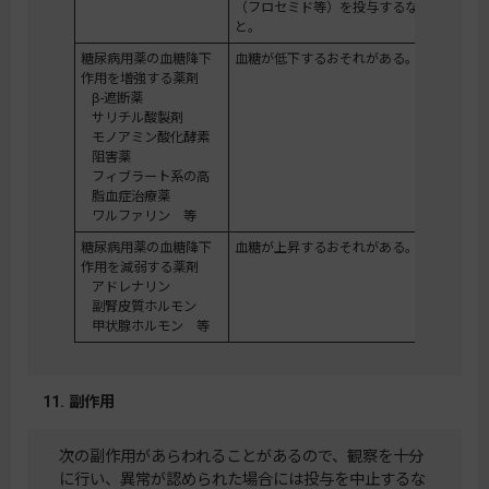
（フロセミド等）を投与するなど適切な処
と。
糖尿病用薬の血糖降下
血糖が低下するおそれがある。
作用を増強する薬剤
β-遮断薬
サリチル酸製剤
モノアミン酸化酵素
阻害薬
フィブラート系の高
脂血症治療薬
ワルファリン 等
糖尿病用薬の血糖降下
血糖が上昇するおそれがある。
作用を減弱する薬剤
アドレナリン
副腎皮質ホルモン
甲状腺ホルモン 等
11. 副作用
次の副作用があらわれることがあるので、観察を十分
に行い、異常が認められた場合には投与を中止するな