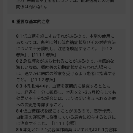
注2）末期腎不全患者については、血液透析との時間
関係は問わない。
8. 重要な基本的注意
8.1
低血糖を起こすおそれがあるので、本剤の使用に
あたっては、患者に対し低血糖症状及びその対処方法
について十分説明し、注意を喚起すること。［9.1.2
参照］,［11.1.1 参照］
8.2
急性膵炎があらわれることがあるので、持続的な
激しい腹痛、嘔吐等の初期症状があらわれた場合に
は、速やかに医師の診察を受けるよう患者に指導する
こと。［11.1.2 参照］
8.3
本剤投与中は、血糖を定期的に検査するととも
に、経過を十分に観察し、本剤を2〜3ヵ月投与しても
効果が不十分な場合には、より適切と考えられる治療
への変更を考慮すること。
8.4
低血糖症状を起こすことがあるので、高所作業、
自動車の運転等に従事している患者に投与するときに
は注意すること。［11.1.1 参照］
8.5
本剤とGLP-1受容体作動薬はいずれもGLP-1受容体