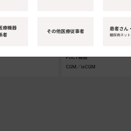
型インスリン
インスリンポンプ
型インスリン
血糖自己測定器・穿刺器具
血糖自己測定器
溶解インスリン
医療機器
患者さん
センサー（試験紙）
受容体作動薬
その他医療従事者
係者
糖尿病ネット
穿刺器具
LP-1受容体作動薬
穿刺針（ランセット）
薬
POCT機器
CGM／isCGM