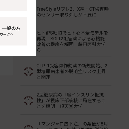
FreeStyleリブレ2、X線・CT検査時
のセンサー取り外しが不要に
・一般の方
ヒトiPS細胞でヒト心不全モデルを
ワークへ
再現 SGLT2阻害薬による心機能
改善の機序を解明 藤田医科大学
ら
GLP-1受容体作動薬の新規開始、2
型糖尿病患者の脱毛症リスク上昇
と関連
2型糖尿病の「脳インスリン抵抗
性」が視床下部後核に局在するこ
とを解明 順天堂大学
「マンジャロ皮下注」の薬価が8月