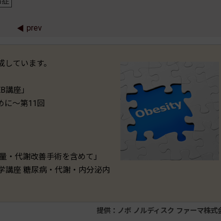
満症
prev
成しています。
B講座」
に〜第11回
減量・代謝改善手術を含めて」
科学講座 糖尿病・代謝・内分泌内
提供：ノボ ノルディスク ファーマ株式