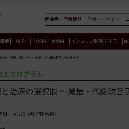
ル
医薬品・医療機器
学会・イベント
臓病
GLP-1
CGM／isCGM
インスリン製剤早見表
血
薬物療法
食事療法
運動療法
合併症
ガイドライ
課題と治療の選択肢 ～減量・代謝改善手術を含めて
向上プログラム
題と治療の選択肢 ～減量・代謝改善
・代謝・内分泌内科分野 教授）