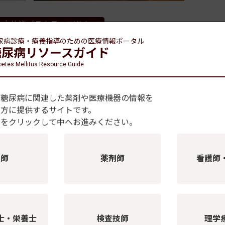
内分泌プラクティスWeb
尿病診療・療養指導のための
医療情報ポータル
読方法についてはこちら
糖尿病リソースガイド
betes Mellitus Resource Guide
、糖尿病に関連した薬剤や医療機器の情報を
の方に提供するサイトです。
種をクリックして中へお進みください。
注射薬
医療機器・検査機器
利用規約に同意する
医師
薬剤師
看護師
当サイト利用規約
ン製剤
インスリン注入器
効型インスリン
インスリンペン型注入器
会員登録
型インスリン
インスリン注入器用注射針
型溶解インスリン
インスリン専用シリンジ
士・栄養士
検査技師
理学