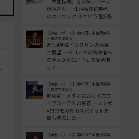
「栄養指導」を診療フローに
組み込む——生活習慣病時代
のクリニックDXという選択肢
【学会レポート】第69回日本糖尿病学
会年次学術集会
週1回基礎インスリンの活用
と展望 ―イコデクの高齢者へ
の導入からGLP-1との配合剤
まで―
。
【学会レポート】第69回日本糖尿病学
会年次学術集会
糖尿病・メタボにおけるロコ
モ予防・介入の意義 ―メタボ
×ロコモの負のスパイラルを
断ち切るには―
【学会レポート】第69回日本糖尿病学