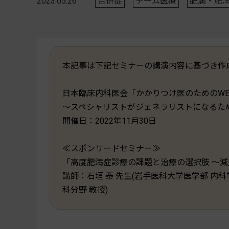
2023.05.26
合併症
チーム医療
肥満・肥
本記事は下記セミナーの講演内容に基づき作
日本臨床内科医会「かかりつけ医のためのWE
〜スペシャリストがジェネラリストになるため
開催日：2022年11月30日
≪スポンサードセミナー≫
「高度肥満症診療の課題と治療の選択肢 ～
講師：石垣 泰 先生(岩手医科大学医学部 内
科分野 教授)