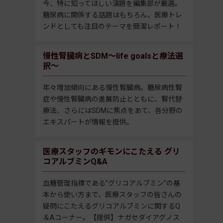
今、特に知ってほしい演題を編集部が厳選。
糖尿病に関係する話題はもちろん、医療トレ
ンドとしても注目のテーマを簡潔レポート！
慢性腎臓病とSDM～life goalsと療法選
択～
年々増加傾向にある慢性腎臓病。糖尿病性腎
症や慢性腎臓病の進展防止とともに、腎代替
療法、さらにはSDMに焦点をあて、各分野の
エキスパートが情報を提供。
医療スタッフのギモンにこたえる グリ
コアルブミンQ&A
血糖管理指標である”グリコアルブミン”の基
本から使い方まで、医療スタッフの皆さんの
疑問にこたえるグリコアルブミンに関するQ
＆Aコーナー。【提供】ナガセダイアグノス