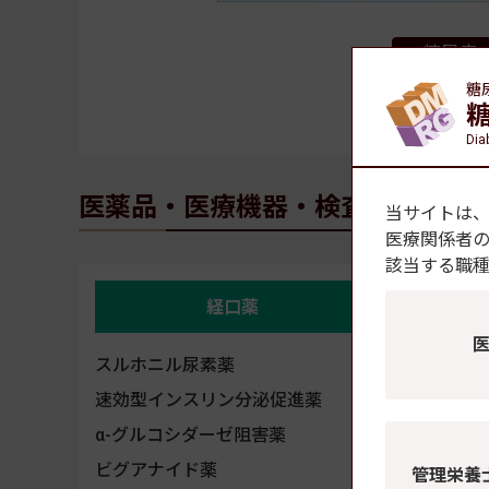
メールアドレス
糖尿病・
糖
ご購
Dia
パスワード
医薬品・医療機器・検査機器
当サイトは
医療関係者
半角英数記号8文字以上
該当する職
経口薬
スルホニル尿素薬
インスリ
超速
速効型インスリン分泌促進薬
速効
α-グルコシダーゼ阻害薬
持効
ビグアナイド薬
管理栄養