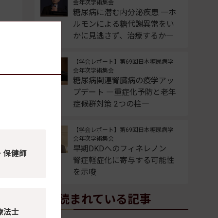
会年次学術集会
糖尿病に潜む内分泌疾患 ―ホ
ルモンによる糖代謝異常をい
かに見逃さず、治療するか―
【学会レポート】第69回日本糖尿病学
会年次学術集会
糖尿病関連腎臓病の疫学アッ
プデート ―重症化予防と老年
症候群対策 2つの柱―
【学会レポート】第69回日本糖尿病学
会年次学術集会
早期DKDへのフィネレノン
・保健師
腎症軽症化に寄与する可能性
を示唆
よく読まれている記事
療法士