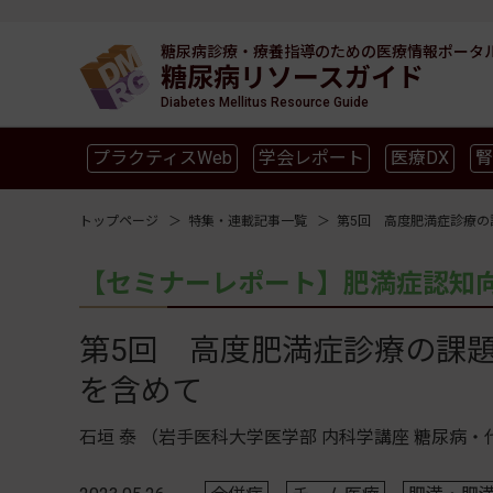
糖尿病診療・療養指導のための
医療情報ポータ
糖尿病リソースガイド
Diabetes Mellitus Resource Guide
プラクティスWeb
学会レポート
医療DX
腎
SGLT2
新型コロナ
高齢者
インスリン製剤
トップページ
特集・連載記事一覧
第5回 高度肥満症診療の
【セミナーレポート】肥満症認知
第5回 高度肥満症診療の課
を含めて
石垣 泰 （岩手医科大学医学部 内科学講座 糖尿病