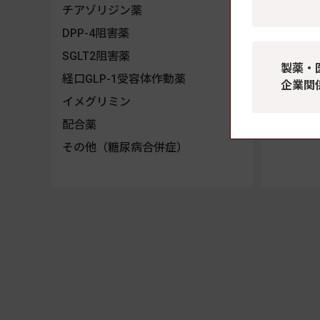
中間
チアゾリジン薬
混合
DPP-4阻害薬
配合
SGLT2阻害薬
製薬・
GLP-1
経口GLP-1受容体作動薬
企業関
GIP/G
イメグリミン
配合注射
配合薬
その他（糖尿病合併症）