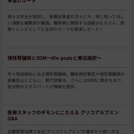
学会レポート
様々な学会を取材し、医療従事者の方々に今、特に知ってほし
い演題を編集部が厳選。糖尿病に関係する話題はもちろん、医
療トレンドとしても注目のテーマを簡潔レポート！
慢性腎臓病とSDM～life goalsと療法選択～
年々増加傾向にある慢性腎臓病。糖尿病性腎症や慢性腎臓病の
進展防止とともに、腎代替療法、さらにはSDMに焦点をあて、
各分野のエキスパートが情報を提供。
医療スタッフのギモンにこたえる グリコアルブミン
Q&A
血糖管理指標である”グリコアルブミン”の基本から使い方ま