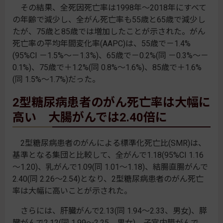
その結果、全死因死亡率は1998年～2018年にすべて
の年齢で減少し、全がん死亡率も55歳と65歳で減少し
たが、75歳と85歳では増加したことが示された。がん
死亡率の平均年間変化率(AAPC)は、55歳で－1.4%
(95%CI －1.5%～－1.3%)、65歳で－0.2%(同 －0.3%～－
0.1%)、75歳で＋1.2%(同 0.8%～1.6%)、85歳で＋1.6%
(同 1.5%～1.7%)だった。
2型糖尿病患者のがん死亡率は大幅に
高い 大腸がんでは2.40倍に
2型糖尿病患者のがんによる標準化死亡比(SMR)は、
基準となる集団と比較して、全がんで1.18(95%CI 1.16
～1.20)、乳がんで1.09(同 1.01～1.18)、結腸直腸がんで
2.40(同 2.26～2.54)となり、2型糖尿病患者のがん死亡
率は大幅に高いことが示された。
さらには、肝臓がんで2.13(同 1.94～2.33、男女)、膵
臓がんで2.12(同 1.99～2.25、男女)、子宮内膜がんで