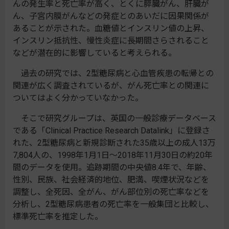
んの発生率と死亡率が高く、とくに膵臓がん、肝臓が
ん、子宮内膜がんなどの発症とのあいだに因果関係が
あることが示された。血糖値とインスリン値の上昇、
インスリン抵抗性、慢性炎症に長期間さらされること
などが潜在的に影響していると考えられる。
過去の研究では、2型糖尿病と心血管疾患の転帰との
関連が広く調査されているが、がん死亡率との関連に
ついてはよく分かっていなかった。
そこで研究グループは、英国の一般診療データベース
である「Clinical Practice Research Datalink」に登録さ
れた、2型糖尿病と新規診断された35歳以上の成人13万
7,804人の、1998年1月1日～2018年11月30日の約20年
間のデータを使用。追跡期間の中央値8.4年で、年齢、
性別、民族、社会経済的地位、肥満、喫煙状況などを
調整し、全死因、全がん、がん部位別の死亡率などを
分析し、2型糖尿病患者の死亡率を一般集団と比較し、
標準死亡率を推定した。