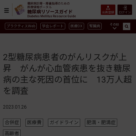
糖尿病診療・療養指導のための
医療情報ポータル
糖尿病リソースガイド
会員登録
ログイン
Diabetes Mellitus Resource Guide
その他
プラクティスWeb
学会レポート
医療DX
腎臓病
GLP-1
CGM／isCGM
インスリン製剤早見表
血糖記録アプリ早見表
SGLT2
新型コロナ
高齢者
2型糖尿病患者のがんリスクが上
インスリン製剤
薬物療法
食事療法
運動療法
昇 がんが心血管疾患を抜き糖尿
合併症
ガイドライン
病の主な死因の首位に 13万人超
を調査
2023.01.26
合併症
医療費
ガイドライン
肥満・肥満症
高齢者