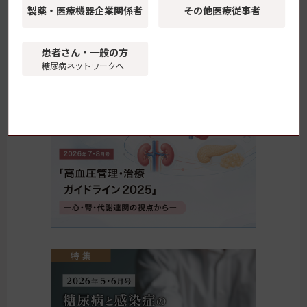
毎号、明日の臨床に役立つ時宜を捉えたテーマを取り
製薬・医療機器
企業関係者
その他医療従事者
上げ、各分野のエキスパートが徹底解説。
専門医の先生はもちろんのこと、これから専門医を目
患者さん・一般の方
指される先生まで、ぜひアップデートにお役立てくだ
糖尿病ネットワークへ
さい。