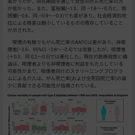
高かったが、研究期間を通じて女性のがん死亡率の方
が低かった。また、富裕層(–1.3、同 –1.8～–0.7)と、貧
困層(–0.6、同 –0.9～–0.3)でも差があり、社会経済的地
位による格差は縮小しているものの残存していること
が示された。
喫煙の有無でもがん死亡率のAAPCは差があり、非喫
煙者(–2.6、95%CI –2.8～–2.4)では改善したが、喫煙者
(＋0.3、同 0.2～0.5)では悪化した。現在の医療政策と構
造は、喫煙者よりも非喫煙者に利益をもたらしている
可能性があり、喫煙者向けのスクリーニングプログラ
ムによる介入は、がん死亡率(および全死因死亡率)の減
少に貢献できる可能性が指摘されている。