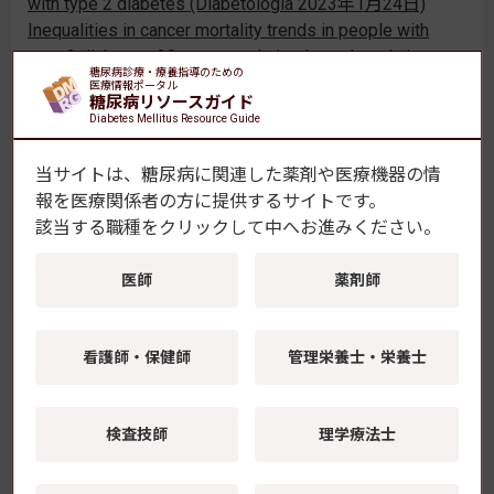
with type 2 diabetes (Diabetologia 2023年1月24日)
Inequalities in cancer mortality trends in people with
type 2 diabetes: 20 year population-based study in
糖尿病診療・療養指導のための
England (Diabetologia 2023年1月24日)
医療情報ポータル
糖尿病リソースガイド
Electronic Supplementary Material (Diabetologia 2023年
Diabetes Mellitus Resource Guide
1月24日)
当サイトは、糖尿病に関連した薬剤や医療機器の情
[ TERAHATA / 日本医療・健康情報研究所 ]
報を
医療関係者の方に提供するサイトです。
該当する職種をクリックして中へお進みください。
ニュース記事一覧
医師
薬剤師
糖尿病・内分泌プラクティス
看護師・保健師
管理栄養士・栄養士
Web
糖尿病・内分泌医療の臨床現場をリードす
る電子ジャーナル
検査技師
理学療法士