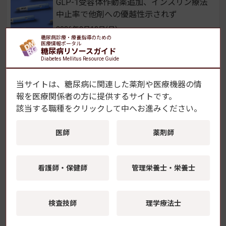
GLP-1受容体作動薬追加、インスリン療法
中止率で他剤への優越性示されず
2026年8月10日(月)
糖尿病診療・療養指導のための
医療情報ポータル
糖尿病リソースガイド
ヒトiPS細胞でヒト心不全モデルを再現
Diabetes Mellitus Resource Guide
SGLT2阻害薬による心機能改善の機序を解
明 藤田医科大学ら
当サイトは、糖尿病に関連した薬剤や医療機器の情
2026年8月6日(木)
報を
医療関係者の方に提供するサイトです。
該当する職種をクリックして中へお進みください。
2型糖尿病の「脳インスリン抵抗性」が視
床下部後核に局在することを解明 順天堂
医師
薬剤師
大学
2026年8月5日(水)
看護師・保健師
管理栄養士・栄養士
FreeStyleリブレ2、X線・CT検査時のセン
サー取り外しが不要に
検査技師
理学療法士
2026年8月3日(月)