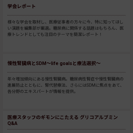
学会レポート
様々な学会を取材し、医療従事者の方々に今、特に知ってほし
い演題を編集部が厳選。糖尿病に関係する話題はもちろん、医
療トレンドとしても注目のテーマを簡潔レポート！
慢性腎臓病とSDM～life goalsと療法選択～
年々増加傾向にある慢性腎臓病。糖尿病性腎症や慢性腎臓病の
進展防止とともに、腎代替療法、さらにはSDMに焦点をあて、
各分野のエキスパートが情報を提供。
医療スタッフのギモンにこたえる グリコアルブミン
Q&A