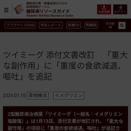
糖尿病診療・療養指導のための
医療情報ポータル
糖尿病リソースガイド
会員登録
ログイン
Diabetes Mellitus Resource Guide
その他
プラクティスWeb
学会レポート
医療DX
腎臓病
GLP-1
CGM／isCGM
インスリン製剤早見表
血糖記録アプリ早見表
SGLT2
新型コロナ
高齢者
ツイミーグ 添付文書改訂 「重大
インスリン製剤
薬物療法
食事療法
運動療法
な副作用」に「重度の食欲減退、
合併症
ガイドライン
嘔吐」を追記
2026.01.15
薬物療法
イメグリミン
2型糖尿病治療薬「ツイミーグ（一般名：イメグリミン
塩酸塩）」は1月13日、添付文書が改訂され、「重大な
副作用」の項目に「重度の食欲減退、嘔吐」が追記さ