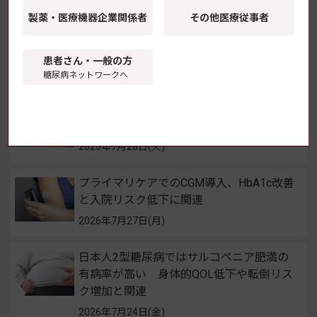
継続的薬学管理のための災害対応の手引き
製薬・医療機器
企業関係者
その他医療従事者
を公開 災害時インスリン自己注射の留意
点も 日本くすりと糖尿病学会
患者さん・一般の方
2026年7月30日(木)
糖尿病ネットワークへ
GLP-1受容体作動薬の新規開始、2型糖尿
病患者の脱毛症リスク上昇と関連
2026年7月28日(火)
プライマリケアでのCGM導入、HbA1c改善
と入院リスク低下に関連
2026年7月27日(月)
日本人2型糖尿病ではサルコペニア肥満の
有病率が高い 身体的QOL低下や転倒リス
ク増加と関連
2026年7月24日(金)