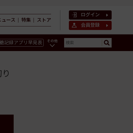
ログイン
ニュース
特集
ストア
会員登録
その他
糖記録アプリ早見表
ン
切り