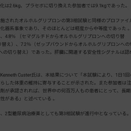
2.6kg、プラセボに切り換えた参加者では9.1kgであった。
施されたオルホルグリプロンの第3相試験と同様のプロファイ
化器系事象であり、そのほとんどは軽度から中等度であった 
4.8％ （セマグルチドからオルホルグリプロンへの切り替
り替え）、7.2％（ゼップバウンドからオルホルグリプロンへの
セボへの切り替え）であった。肝臓に関連する安全性シグナルは認
eth Custer氏は、本結果について「本試験により、1日1回
減らした体重の維持に寄与することが示された。また参加者は
本剤が承認されれば、世界中の何百万人もの患者にとって、長期
性がある」と述べている 。
、2型糖尿病治療薬としても第3相試験が進行中となっている