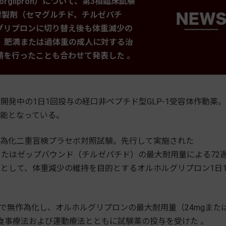
rglipron）について、第3相臨床試験
。注射製剤（セマグルチド、チルゼパチ
グリプロンに切り替え後も体重減少の
、肥満または過体重の成人に対する治
請を行ったことも合わせて発表した 。
発中の1日1回投与の経口非ペプチド型GLP-1受容体作動薬
能となっている。
3相無作為化二重盲検プラセボ対照試験。先行して実施された
ドまたはゼップバウンド（チルゼパチド）の最大耐用量による72
として、体重減少の維持を目的とするオルホルグリプロン1日
で無作為化し、オルホルグリプロンの最大耐用量（24mgまた
は食事療法および運動療法とともに試験薬の投与を受けた 。