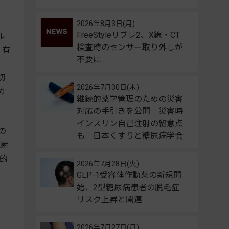
2026年8月3日(月)
FreeStyleリブレ2、X線・CT
ル
検査時のセンサー取り外しが
。有
不要に
切
2026年7月30日(木)
め
継続的薬学管理のための災害
対応の手引きを公開 災害時
インスリン自己注射の留意点
の
も 日本くすりと糖尿病学会
注射
的
2026年7月28日(火)
GLP-1受容体作動薬の新規開
始、2型糖尿病患者の脱毛症
。
リスク上昇と関連
2026年7月27日(月)