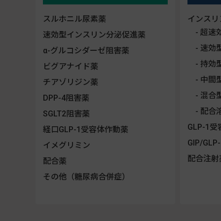
スルホニル尿素薬
インスリ
超速
速効型インスリン分泌促進薬
速効
α-グルコシダーゼ阻害薬
持効
ビグアナイド薬
中間
チアゾリジン薬
混合
DPP-4阻害薬
配合
SGLT2阻害薬
GLP-1
経口GLP-1受容体作動薬
GIP/G
イメグリミン
配合注射
配合薬
その他（糖尿病合併症）