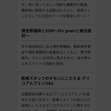
今、特に知ってほしい演題を編集部が厳選。
糖尿病に関係する話題はもちろん、医療トレ
ンドとしても注目のテーマを簡潔レポート！
慢性腎臓病とSDM～life goalsと療法選
択～
年々増加傾向にある慢性腎臓病。糖尿病性腎
症や慢性腎臓病の進展防止とともに、腎代替
療法、さらにはSDMに焦点をあて、各分野の
エキスパートが情報を提供。
医療スタッフのギモンにこたえる グリ
コアルブミンQ&A
血糖管理指標である”グリコアルブミン”の基
本から使い方まで、医療スタッフの皆さんの
疑問にこたえるグリコアルブミンに関するQ