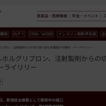
ル
医薬品・医療機器
学会・イベント
臓病
GLP-1
CGM／isCGM
インスリン製剤早見表
血
薬物療法
食事療法
運動療法
合併症
ガイドライ
ルグリプロン、注射製剤からの切り替え後も体重減少を維持 イーライリリー
オルホルグリプロン、注射製剤からの
ーライリリー
薬
8日、肥満症治療薬として開発中の経口