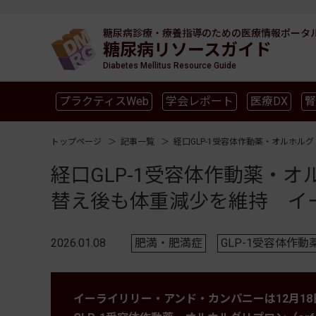
糖尿病診療・療養指導のための
医療情報ポータ
糖尿病リソースガイド
Diabetes Mellitus Resource Guide
プラクティスWeb
学会レポート
医療DX
腎
SGLT2
新型コロナ
高齢者
インスリン製剤
トップページ
記事一覧
経口GLP-1受容体作動薬・オルホ
経口GLP-1受容体作動薬・
替え後も体重減少を維持 イ
2026.01.08
肥満・肥満症
GLP-1受容体作動
イーライリリー・アンド・カンパニーは12月1