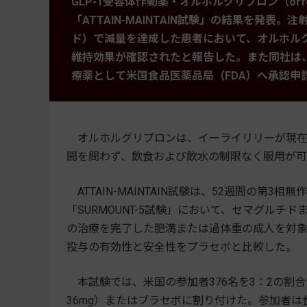
GLP-1受容体作動薬・オルホルグリプロン（orfo
「ATTAIN-MAINTAIN試験」の結果を発表
ド）で減量を達成した患者において、オルホル
維持効果が確認されたと報告した。また同社は
療薬として米国食品医薬品局（FDA）へ承認申
オルホルグリプロンは、イーライリリーが現在開
間を問わず、飲食および飲水の制限なく服用が可
ATTAIN-MAINTAIN試験は、52週間の第
「SURMOUNT-5試験」において、セマグルチ
の治療を完了した肥満または過体重の成人を対象
投与の有効性と安全性をプラセボと比較した。
本試験では、米国の参加者376名を3：2の割合
36mg）またはプラセボに割り付けた。参加者