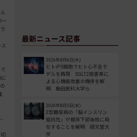
オル
0～
プラ
。
最新ニュース記事
レス
2026年8月6日(木)
ヒトiPS細胞でヒト心不全モ
目で
デルを再現 SGLT2阻害薬に
価に
よる心機能改善の機序を解
差の
明 藤田医科大学ら
減
2026年8月5日(水)
2型糖尿病の「脳インスリン
は、
抵抗性」が視床下部後核に局
在することを解明 順天堂大
学
に切