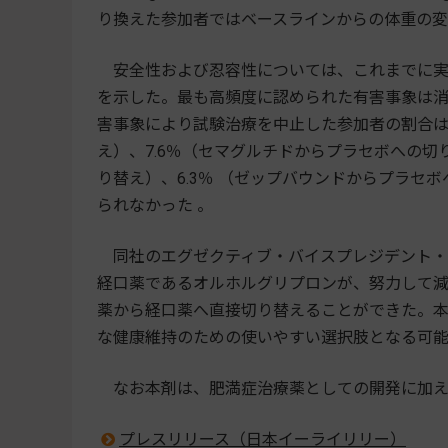
り換えた参加者ではベースラインからの体重の変化は
安全性および忍容性については、これまでに実
を示した。最も高頻度に認められた有害事象は消
害事象により試験治療を中止した参加者の割合は、
え）、7.6％（セマグルチドからプラセボへの切
り替え）、6.3％ （ゼップバウンドからプラ
られなかった 。
同社のエグゼクティブ・バイスプレジデント・Kenn
経口薬であるオルホルグリプロンが、努力して
薬から経口薬へ直接切り替えることができた。
な健康維持のための使いやすい選択肢となる可能
なお本剤は、肥満症治療薬としての開発に加え
プレスリリース（日本イーライリリー）