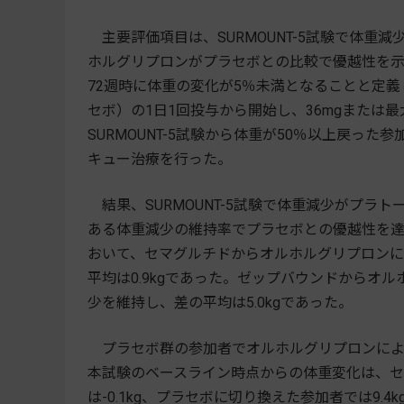
主要評価項目は、SURMOUNT-5試験で体重
ホルグリプロンがプラセボとの比較で優越性を示す
72週時に体重の変化が5％未満となることと定義
セボ）の1日1回投与から開始し、36mgまたは最
SURMOUNT-5試験から体重が50％以上戻っ
キュー治療を行った。
結果、SURMOUNT-5試験で体重減少がプラ
ある体重減少の維持率でプラセボとの優越性を達成し
おいて、セマグルチドからオルホルグリプロン
平均は0.9kgであった。ゼップバウンドからオ
少を維持し、差の平均は5.0kgであった。
プラセボ群の参加者でオルホルグリプロンによ
本試験のベースライン時点からの体重変化は、
は-0.1kg、プラセボに切り換えた参加者では9