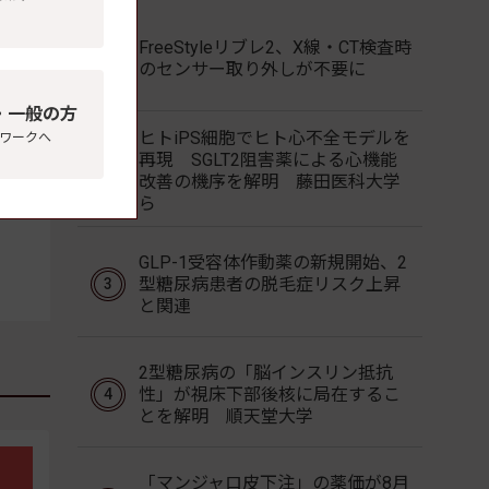
FreeStyleリブレ2、X線・CT検査時
のセンサー取り外しが不要に
・一般の方
ヒトiPS細胞でヒト心不全モデルを
ワークへ
再現 SGLT2阻害薬による心機能
改善の機序を解明 藤田医科大学
ら
GLP-1受容体作動薬の新規開始、2
型糖尿病患者の脱毛症リスク上昇
と関連
2型糖尿病の「脳インスリン抵抗
性」が視床下部後核に局在するこ
とを解明 順天堂大学
「マンジャロ皮下注」の薬価が8月