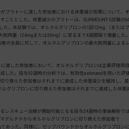
減少がプラトーに達した参加者における体重減少効果について、
こととした。体重減少のプラトーは、SURMOUNT-5試験の6
した。本試験では、オルホルグリプロンの1回12mg （または
大耐用量（24mgまたは36mg）に至るまで4週間隔で増量した
た参加者の全員に対して、オルホルグリプロンの最大耐用量による
トーに達した参加者において、オルホルグリプロンは主要評価項
た。投与52週時の分析では、有効性estimandを用いた評
に切り換えた参加者はそれまでに達成した体重減少を維持し、
ルホルグリプロンに切り換えた参加者はそれまでに達成した体重
るレスキュー治療が開始可能となる投与24週時の事後解析で
セマグルチドからオルホルグリプロンに切り換えた参加者で
.4kgであった。同様に、ゼップバウンドからオルホルグリプロン