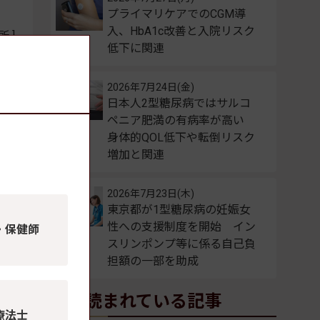
プライマリケアでのCGM導
入、HbA1c改善と入院リスク
 ]
低下に関連
2026年7月24日(金)
日本人2型糖尿病ではサルコ
ペニア肥満の有病率が高い
身体的QOL低下や転倒リスク
増加と関連
2026年7月23日(木)
東京都が1型糖尿病の妊娠女
性への支援制度を開始 イン
・保健師
スリンポンプ等に係る自己負
担額の一部を助成
。
よく読まれている記事
療法士