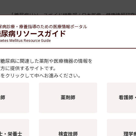
[ 糖尿病リソースガイド編集部 / 日本医療・健康情報研究所
尿病診療・療養指導のための
医療情報ポータル
糖尿病リソースガイド
betes Mellitus Resource Guide
ニュース記事一覧
、糖尿病に関連した薬剤や医療機器の情報を
の方に提供するサイトです。
種をクリックして中へお進みください。
スWeb
ドする電子ジャーナル
医師
薬剤師
看護師
を取り上げ、各分野のエキスパートが徹底解説。
医を目指される先生まで、ぜひアップデートにお役立てください
士・栄養士
検査技師
理学