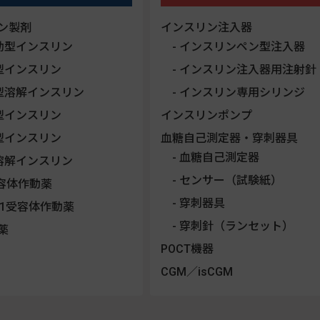
ン製剤
インスリン注入器
効型インスリン
インスリンペン型注入器
型インスリン
インスリン注入器用注射針
型溶解インスリン
インスリン専用シリンジ
型インスリン
インスリンポンプ
型インスリン
血糖自己測定器・穿刺器具
血糖自己測定器
溶解インスリン
センサー（試験紙）
受容体作動薬
穿刺器具
LP-1受容体作動薬
穿刺針（ランセット）
薬
POCT機器
CGM／isCGM