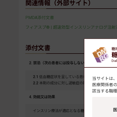
関連情報（外部サイト）
PMDA添付文書
フィアスプ® | 超速効型インスリンアナログ注射液 
添付文書
糖
Dia
2. 禁忌（次の患者には投与しないこと）
2.1
低血糖症状を呈している患者［11.1.1 参照］
当サイトは
2.2
本剤の成分に対し過敏症の既往歴のある患者
医療関係者
該当する職
4. 効能又は効果
インスリン療法が適応となる糖尿病