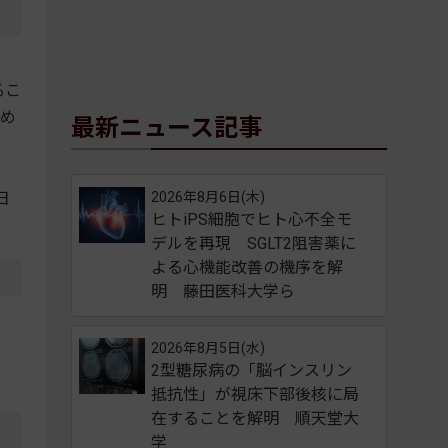
るこ
含め
最新ニュース記事
日
2026年8月6日(木)
ヒトiPS細胞でヒト心不全モ
デルを再現 SGLT2阻害薬に
よる心機能改善の機序を解
明 藤田医科大学ら
2026年8月5日(水)
2型糖尿病の「脳インスリン
抵抗性」が視床下部後核に局
在することを解明 順天堂大
学