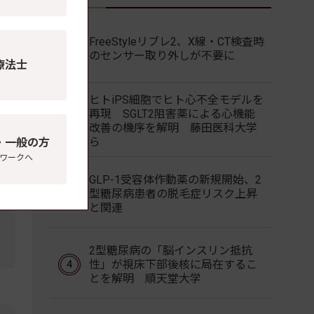
FreeStyleリブレ2、X線・CT検査時
のセンサー取り外しが不要に
療法士
ヒトiPS細胞でヒト心不全モデルを
再現 SGLT2阻害薬による心機能
改善の機序を解明 藤田医科大学
ら
・一般の方
ワークへ
GLP-1受容体作動薬の新規開始、2
型糖尿病患者の脱毛症リスク上昇
と関連
2型糖尿病の「脳インスリン抵抗
性」が視床下部後核に局在するこ
とを解明 順天堂大学