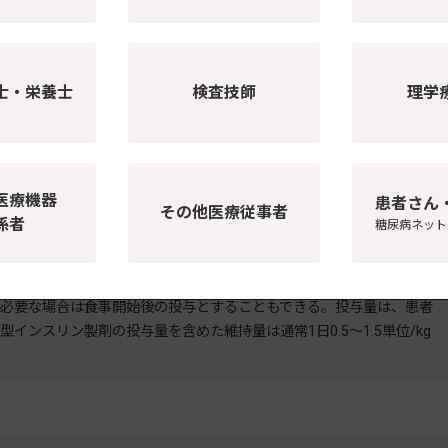
、あらかじめ糖尿病治療の基本である食事療法、運動療法を十分行っ
士・栄養士
検査技師
理学
医療機器
患者さん
ンスリンアナログ製剤である。
その他医療従事者
係者
糖尿病ネット
開始時に皮下投与するが、必要な場合は食事開始後の投与とすることもで
適宜増減するが、持続型インスリン製剤の投与量を含めた維持量は通
必要な場合は食事開始後の投与とすることもできる。投与量は、患者
ンスリン製剤の投与量を含めた維持量は通常1日0.5～1.5単位/kg