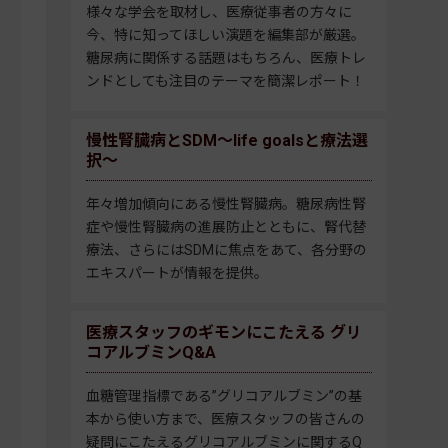
様々な学会を取材し、医療従事者の方々に
今、特に知ってほしい演題を編集部が厳選。
糖尿病に関係する話題はもちろん、医療トレ
ンドとしても注目のテーマを簡潔レポート！
慢性腎臓病とSDM～life goalsと療法選
択～
年々増加傾向にある慢性腎臓病。糖尿病性腎
症や慢性腎臓病の進展防止とともに、腎代替
療法、さらにはSDMに焦点をあて、各分野の
エキスパートが情報を提供。
医療スタッフのギモンにこたえる グリ
コアルブミンQ&A
血糖管理指標である”グリコアルブミン”の基
本から使い方まで、医療スタッフの皆さんの
疑問にこたえるグリコアルブミンに関するQ