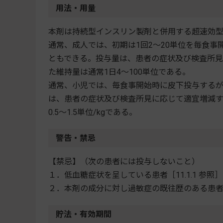
用法・用量
本剤は持続型インスリン製剤と併用する超速効
通常、成人では、初期は1回2～20単位を毎食
ともできる。投与量は、患者の症状及び検査所
た維持量は通常1日4～100単位である。
通常、小児では、毎食事開始時に皮下投与する
は、患者の症状及び検査所見に応じて適宜増減す
0.5～1.5単位/kgである。
警告・禁忌
【禁忌】（次の患者には投与しないこと）
１．低血糖症状を呈している患者［11.1.1 参照］
２．本剤の成分に対し過敏症の既往歴のある患
貯法・有効期間