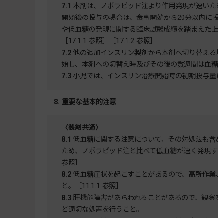
7.1
本剤は、ノボラピッド注より作用発現が速いた
開始後の投与の場合は、食事開始から20分以内に
や低血糖の発現に関する臨床試験成績を踏まえた上で、
［17.1.1 参照］［17.1.2 参照］
7.2
他の追加インスリン製剤から本剤へ切り替える
始し、本剤への切替え時及びその後の数週間は血糖
7.3
小児では、インスリン治療開始時の初期投与量
8. 重要な基本的注意
〈製剤共通〉
8.1
低血糖に関する注意について、その対処法も含
ため、ノボラピッド注と比べて低血糖が速く発現する可能性が
参照］
8.2
低血糖症状を起こすことがあるので、高所作業
と。［11.1.1 参照］
8.3
肝機能障害があらわれることがあるので、観察
ど適切な処置を行うこと。