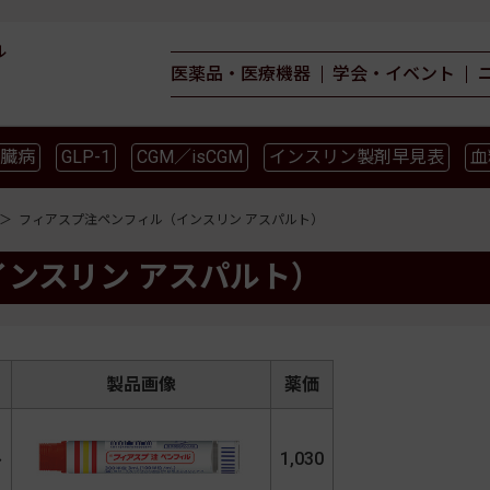
ル
医薬品・医療機器
学会・イベント
臓病
GLP-1
CGM／isCGM
インスリン製剤早見表
血
薬物療法
食事療法
運動療法
合併症
ガイドライ
フィアスプ注ペンフィル（インスリン アスパルト）
ンスリン アスパルト）
製品画像
薬価
ル
1,030