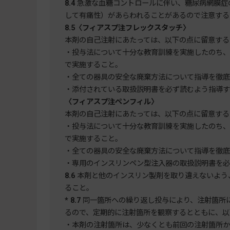
8.4
急激な血糖コントロールに伴い、糖尿病網膜症
して有痛性）があらわれることがあるので注意する
8.5
〈フィアスプ注フレックスタッチ〉
本剤の自己注射にあたっては、以下の点に留意する
・投与法について十分な教育訓練を実施したのち、
で実施すること。
・全ての器具の安全な廃棄方法について指導を徹底
・添付されている取扱説明書を必ず読むよう指導す
〈フィアスプ注ペンフィル〉
本剤の自己注射にあたっては、以下の点に留意する
・投与法について十分な教育訓練を実施したのち、
で実施すること。
・全ての器具の安全な廃棄方法について指導を徹底
・専用のインスリンペン型注入器の取扱説明書を必
8.6
本剤と他のインスリン製剤を取り違えないよう
ること。
*
8.7
同一箇所への繰り返し投与により、注射箇所
るので、定期的に注射箇所を観察するとともに、以
・本剤の注射箇所は、少なくとも前回の注射箇所から2～