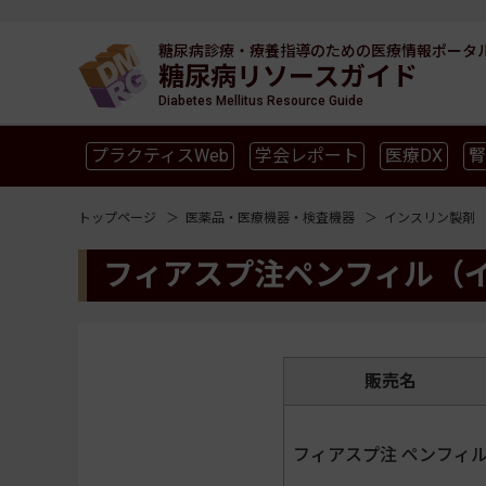
糖尿病診療・療養指導のための
医療情報ポータ
糖尿病リソースガイド
Diabetes Mellitus Resource Guide
プラクティスWeb
学会レポート
医療DX
腎
SGLT2
新型コロナ
高齢者
インスリン製剤
トップページ
医薬品・医療機器・検査機器
インスリン製剤
フィアスプ注ペンフィル（イ
販売名
フィアスプ注 ペンフィ