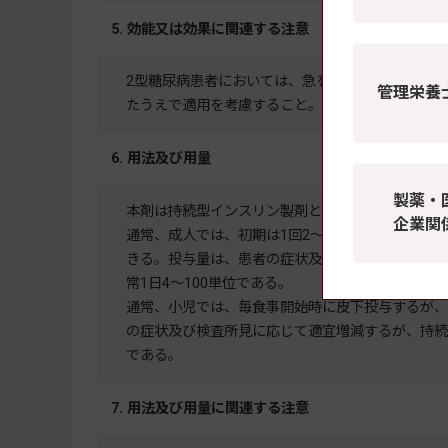
5. 効能又は効果に関連する注意
2型糖尿病患者においては、急を要する場合以外は
管理栄養
たうえで適用を考慮すること。
6. 用法及び用量
製薬・
本剤は持続型インスリン製剤と併用する超速効型イ
企業関
通常、成人では、初期は1回2～20単位を毎食事
きる。投与量は、患者の症状及び検査所見に応じて
常1日4～100単位である。
通常、小児では、毎食事開始時に皮下投与するが、
の症状及び検査所見に応じて適宜増減するが、持続型イ
である。
7. 用法及び用量に関連する注意