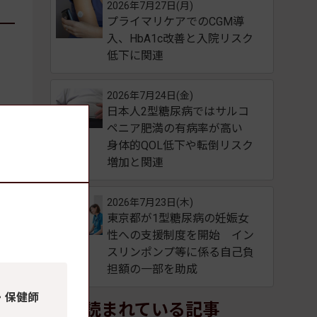
2026年7月27日(月)
プライマリケアでのCGM導
入、HbA1c改善と入院リスク
低下に関連
2026年7月24日(金)
日本人2型糖尿病ではサルコ
ペニア肥満の有病率が高い
身体的QOL低下や転倒リスク
増加と関連
2026年7月23日(木)
東京都が1型糖尿病の妊娠女
性への支援制度を開始 イン
スリンポンプ等に係る自己負
担額の一部を助成
・保健師
よく読まれている記事