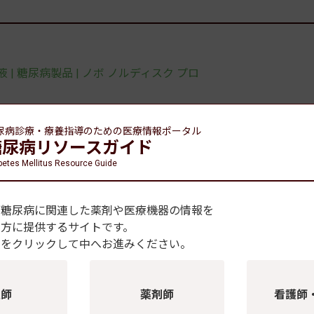
| 糖尿病製品 | ノボ ノルディスク プロ
尿病診療・療養指導のための
医療情報ポータル
糖尿病リソースガイド
betes Mellitus Resource Guide
、糖尿病に関連した薬剤や医療機器の情報を
の方に提供するサイトです。
種をクリックして中へお進みください。
医師
薬剤師
看護師