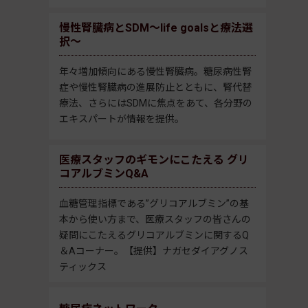
慢性腎臓病とSDM～life goalsと療法選
択～
年々増加傾向にある慢性腎臓病。糖尿病性腎
症や慢性腎臓病の進展防止とともに、腎代替
療法、さらにはSDMに焦点をあて、各分野の
エキスパートが情報を提供。
医療スタッフのギモンにこたえる グリ
コアルブミンQ&A
血糖管理指標である”グリコアルブミン”の基
本から使い方まで、医療スタッフの皆さんの
疑問にこたえるグリコアルブミンに関するQ
＆Aコーナー。【提供】ナガセダイアグノス
ティックス