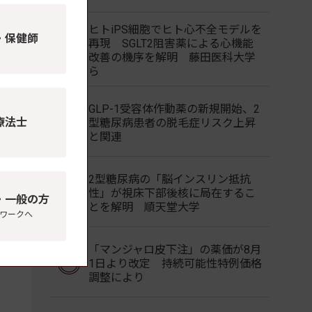
ヒトiPS細胞でヒト心不全モデルを
・保健師
再現 SGLT2阻害薬による心機能
改善の機序を解明 藤田医科大学
ら
GLP-1受容体作動薬の新規開始、2
療法士
型糖尿病患者の脱毛症リスク上昇
と関連
2型糖尿病の「脳インスリン抵抗
性」が視床下部後核に局在するこ
・一般の方
とを解明 順天堂大学
ワークへ
「マンジャロ皮下注」の薬価が8月
1日より改定 持続可能性特例価格
調整により