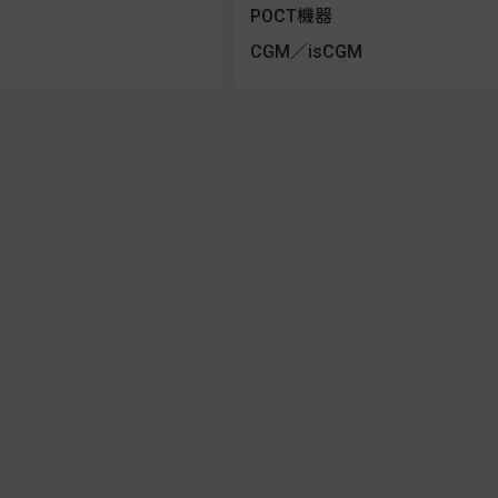
POCT機器
CGM／isCGM