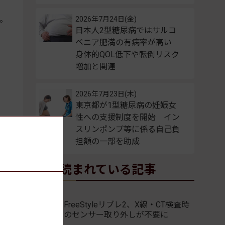
。
2026年7月24日(金)
日本人2型糖尿病ではサルコ
ペニア肥満の有病率が高い
身体的QOL低下や転倒リスク
増加と関連
2026年7月23日(木)
東京都が1型糖尿病の妊娠女
性への支援制度を開始 イン
スリンポンプ等に係る自己負
担額の一部を助成
よく読まれている記事
FreeStyleリブレ2、X線・CT検査時
のセンサー取り外しが不要に