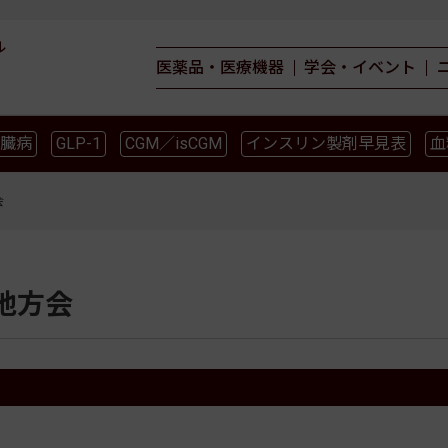
ル
医薬品・医療機器
学会・イベント
臓病
GLP-1
CGM／isCGM
インスリン製剤早見表
血
薬物療法
食事療法
運動療法
合併症
ガイドライ
会
地方会