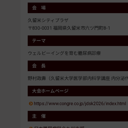
会 場
久留米シティプラザ
〒830-0031 福岡県久留米市六ツ門町8-1
テーマ
ウェルビーイングを育む糖尿病診療
会 長
野村政壽（久留米大学医学部内科学講座 内分泌
大会ホームページ
https://www.congre.co.jp/jdsk2026/index.html
主 催