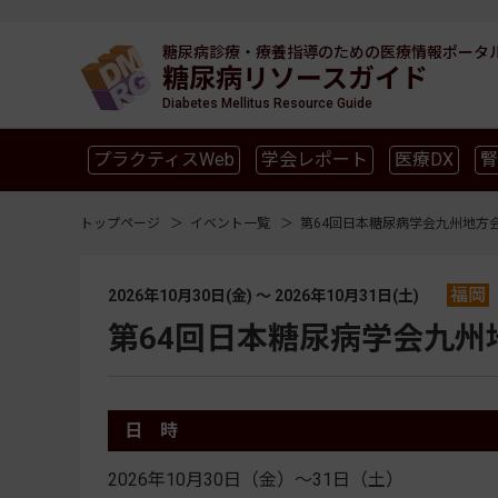
糖尿病診療・療養指導のための
医療情報ポータ
糖尿病リソースガイド
Diabetes Mellitus Resource Guide
プラクティスWeb
学会レポート
医療DX
腎
SGLT2
新型コロナ
高齢者
インスリン製剤
トップページ
イベント一覧
第64回日本糖尿病学会九州地方
福岡
2026年10月30日(金) 〜 2026年10月31日(土)
第64回日本糖尿病学会九州
日 時
2026年10月30日（金）～31日（土）