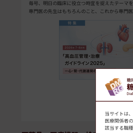
毎号、明日の臨床に役立つ時宜を捉えたテーマ
専門医の先生はもちろんのこと、これから専門
糖
糖尿病・
Dia
ご購
当サイトは
医療関係者
該当する職