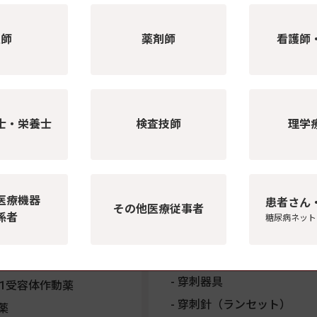
医師
薬剤師
看護師
注射薬
医療機器・検査機器
ン製剤
インスリン注入器
士・栄養士
検査技師
理学
効型インスリン
インスリンペン型注入器
型インスリン
インスリン注入器用注射針
型溶解インスリン
インスリン専用シリンジ
型インスリン
インスリンポンプ
医療機器
患者さん
その他医療従事者
係者
型インスリン
血糖自己測定器・穿刺器具
糖尿病ネット
血糖自己測定器
溶解インスリン
センサー（試験紙）
受容体作動薬
穿刺器具
LP-1受容体作動薬
穿刺針（ランセット）
薬