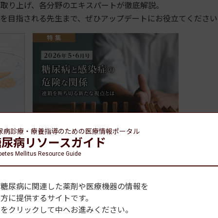
を取り上げ、各分野のエキスパートが徹底解説。
医を目指される先生まで、ぜひアップデートにお役立てください
尿病診療・療養指導のための
医療情報ポータル
糖尿病リソースガイド
内分泌プラクティスWeb
betes Mellitus Resource Guide
読方法についてはこちら
、糖尿病に関連した薬剤や医療機器の情報を
の方に提供するサイトです。
種をクリックして中へお進みください。