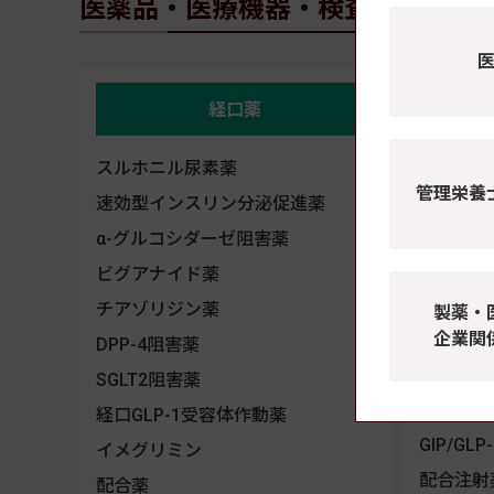
医薬品・医療機器・検査機器
経口薬
スルホニル尿素薬
インスリ
管理栄養
超速
速効型インスリン分泌促進薬
速効
α-グルコシダーゼ阻害薬
持効
ビグアナイド薬
中間
チアゾリジン薬
製薬・
企業関
混合
DPP-4阻害薬
配合
SGLT2阻害薬
GLP-1
経口GLP-1受容体作動薬
GIP/G
イメグリミン
配合注射
配合薬