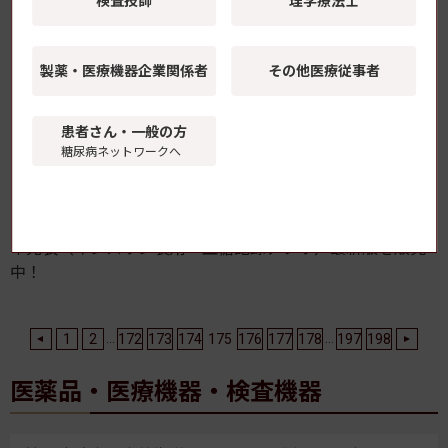
2012年11月15日(木)
検査技師
理学療法士
世界糖尿病デー WHOが声明「いま世界
製薬・医療機器
企業関係者
その他医療従事者
で取り組むこと」
2012年11月15日(木)
患者さん・一般の方
糖尿病ネットワークへ
【おすすめ】腎臓病の特集コーナー「慢性腎臓病とSDM」
早見表（インスリン製剤・血糖記録アプリ）最新版を販売
中！
...
...
1
2
172
173
174
175
176
177
178
197
198
医薬品・医療機器・検査機器