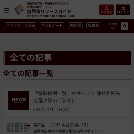
糖尿病診療・療養指導のための
医療情報ポータル
糖尿病リソースガイド
会員登録
ログイン
Diabetes Mellitus Resource Guide
その他
プラクティスWeb
学会レポート
医療DX
腎臓病
GLP-1
CGM／isCGM
インスリン製剤早見表
血糖記録アプリ早見表
SGLT2
新型コロナ
高齢者
全ての記事
インスリン製剤
薬物療法
食事療法
運動療法
合併症
ガイドライン
全ての記事一覧
「健診機関一覧」がオープン 健診委託先
を選ぶ際のご参考に
2013年1月17日(木)
第9回 DPP-4阻害薬（3）
糖尿病治療薬の特徴と服薬指導のポイント