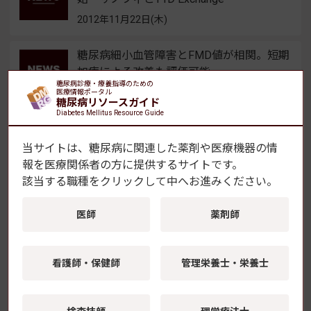
2012年11月22日(木)
糖尿病細小血管障害とFMD値が相関。短期
加療による改善も評価可能
糖尿病診療・療養指導のための
2012年11月22日(木)
医療情報ポータル
糖尿病リソースガイド
Diabetes Mellitus Resource Guide
世界糖尿病デー 各地でブルーライトアッ
プ
当サイトは、糖尿病に関連した薬剤や医療機器の情
報を
医療関係者の方に提供するサイトです。
2012年11月16日(金)
該当する職種をクリックして中へお進みください。
糖質管理を間食指導に生かすヒントに ア
医師
薬剤師
ンケート調査を公開
2012年11月16日(金)
看護師・保健師
管理栄養士・栄養士
世界糖尿病デー 世界の糖尿病人口は3.7
億人に増加