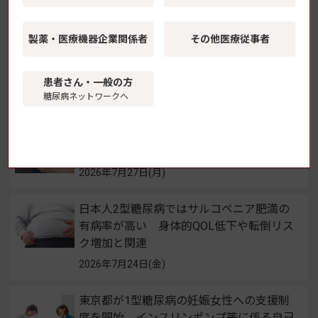
点も 日本くすりと糖尿病学会
2026年7月30日(木)
製薬・医療機器
企業関係者
その他医療従事者
GLP-1受容体作動薬の新規開始、2型糖尿
病患者の脱毛症リスク上昇と関連
患者さん・一般の方
糖尿病ネットワークへ
2026年7月28日(火)
プライマリケアでのCGM導入、HbA1c改善
と入院リスク低下に関連
2026年7月27日(月)
日本人2型糖尿病ではサルコペニア肥満の
有病率が高い 身体的QOL低下や転倒リス
ク増加と関連
2026年7月24日(金)
東京都が1型糖尿病の妊娠女性への支援制
度を開始 インスリンポンプ等に係る自己