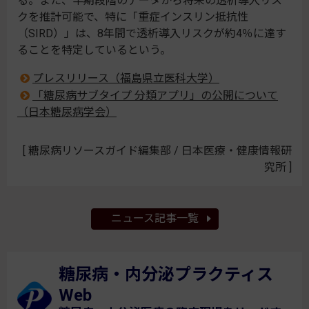
る。また、早期段階のデータから将来の透析導入リス
クを推計可能で、特に「重症インスリン抵抗性
（SIRD）」は、8年間で透析導入リスクが約4％に達す
ることを特定しているという。
プレスリリース（福島県立医科大学）
「糖尿病サブタイプ 分類アプリ」の公開について
（日本糖尿病学会）
[ 糖尿病リソースガイド編集部 / 日本医療・健康情報研
究所 ]
ニュース記事一覧
糖尿病・内分泌プラクティス
Web