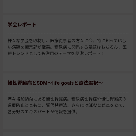
学会レポート
様々な学会を取材し、医療従事者の方々に今、特に知ってほし
い演題を編集部が厳選。糖尿病に関係する話題はもちろん、医
療トレンドとしても注目のテーマを簡潔レポート！
慢性腎臓病とSDM～life goalsと療法選択～
年々増加傾向にある慢性腎臓病。糖尿病性腎症や慢性腎臓病の
進展防止とともに、腎代替療法、さらにはSDMに焦点をあて、
各分野のエキスパートが情報を提供。