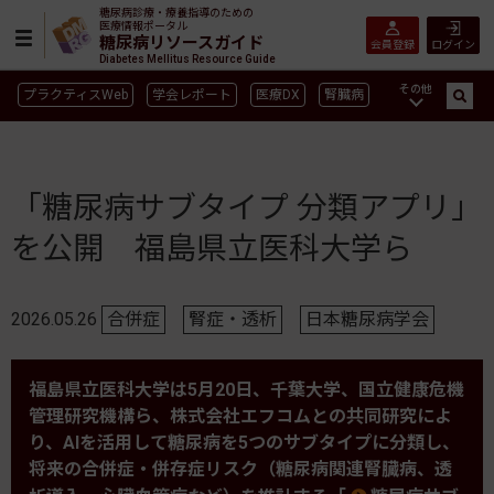
糖尿病診療・療養指導のための
医療情報ポータル
糖尿病リソースガイド
会員登録
ログイン
Diabetes Mellitus Resource Guide
その他
プラクティスWeb
学会レポート
医療DX
腎臓病
GLP-1
CGM／isCGM
インスリン製剤早見表
血糖記録アプリ早見表
SGLT2
新型コロナ
高齢者
「糖尿病サブタイプ 分類アプリ」
インスリン製剤
薬物療法
食事療法
運動療法
を公開 福島県立医科大学ら
合併症
ガイドライン
2026.05.26
合併症
腎症・透析
日本糖尿病学会
福島県立医科大学は5月20日、千葉大学、国立健康危機
管理研究機構ら、株式会社エフコムとの共同研究によ
り、AIを活用して糖尿病を5つのサブタイプに分類し、
将来の合併症・併存症リスク（糖尿病関連腎臓病、透