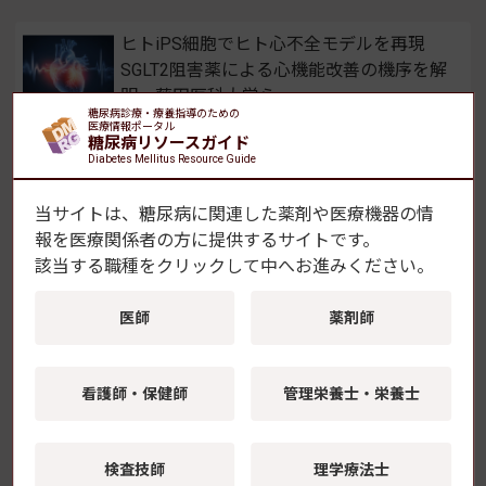
ヒトiPS細胞でヒト心不全モデルを再現
SGLT2阻害薬による心機能改善の機序を解
明 藤田医科大学ら
糖尿病診療・療養指導のための
2026年8月6日(木)
医療情報ポータル
糖尿病リソースガイド
Diabetes Mellitus Resource Guide
2型糖尿病の「脳インスリン抵抗性」が視
床下部後核に局在することを解明 順天堂
当サイトは、糖尿病に関連した薬剤や医療機器の情
大学
報を
医療関係者の方に提供するサイトです。
該当する職種をクリックして中へお進みください。
2026年8月5日(水)
医師
薬剤師
FreeStyleリブレ2、X線・CT検査時のセン
サー取り外しが不要に
2026年8月3日(月)
看護師・保健師
管理栄養士・栄養士
継続的薬学管理のための災害対応の手引き
を公開 災害時インスリン自己注射の留意
検査技師
理学療法士