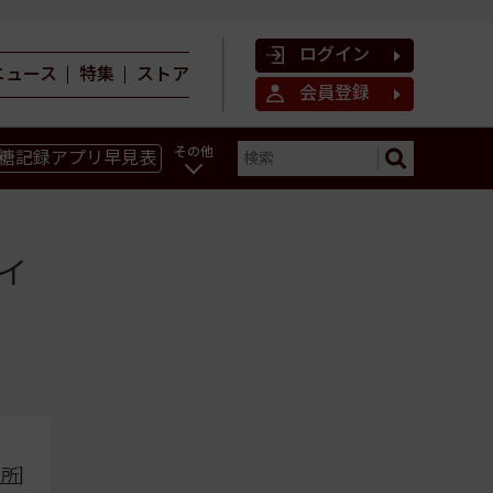
ログイン
ニュース
特集
ストア
会員登録
その他
糖記録アプリ早見表
ン
イ
究所
]