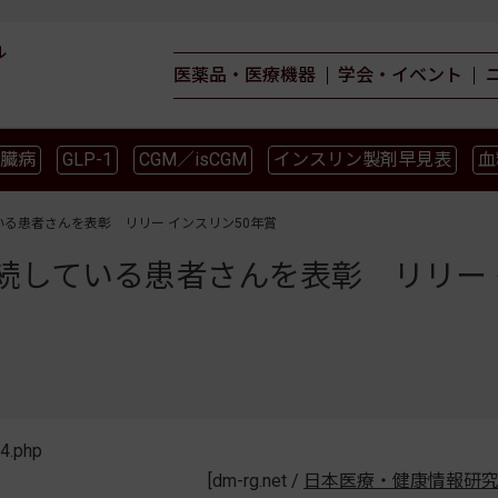
ル
医薬品・医療機器
学会・イベント
臓病
GLP-1
CGM／isCGM
インスリン製剤早見表
血
薬物療法
食事療法
運動療法
合併症
ガイドライ
いる患者さんを表彰 リリー インスリン50年賞
続している患者さんを表彰 リリー 
4.php
[dm-rg.net /
日本医療・健康情報研