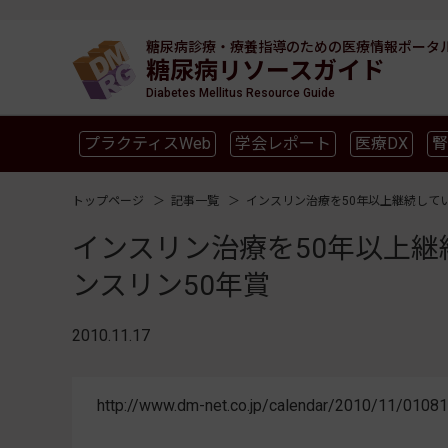
糖尿病診療・療養指導のための
医療情報ポータ
糖尿病リソースガイド
Diabetes Mellitus Resource Guide
プラクティスWeb
学会レポート
医療DX
腎
SGLT2
新型コロナ
高齢者
インスリン製剤
トップページ
記事一覧
インスリン治療を50年以上継続して
インスリン治療を50年以上継
ンスリン50年賞
2010.11.17
http://www.dm-net.co.jp/calendar/2010/11/01081