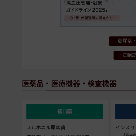
糖尿病・
ご購
医薬品・医療機器・検査機器
経口薬
スルホニル尿素薬
インスリ
超速