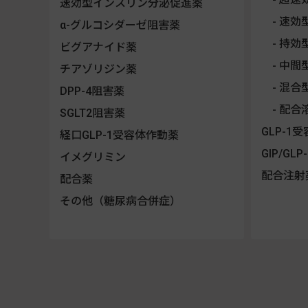
速効型インスリン分泌促進薬
速効
α-グルコシダーゼ阻害薬
持効
ビグアナイド薬
中間
チアゾリジン薬
混合
DPP-4阻害薬
配合
SGLT2阻害薬
GLP-1
経口GLP-1受容体作動薬
GIP/G
イメグリミン
配合注射
配合薬
その他（糖尿病合併症）