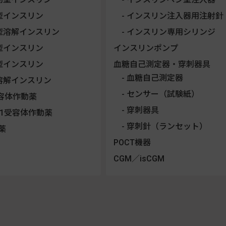
型インスリン
インスリン注入器用注射針
型溶解インスリン
インスリン専用シリンジ
型インスリン
インスリンポンプ
型インスリン
血糖自己測定器・穿刺器具
血糖自己測定器
溶解インスリン
センサー（試験紙）
受容体作動薬
穿刺器具
LP-1受容体作動薬
穿刺針（ランセット）
薬
POCT機器
CGM／isCGM