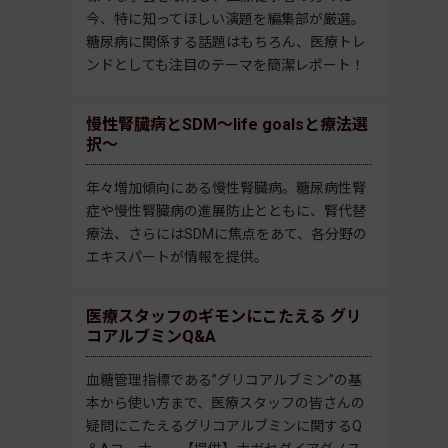
今、特に知ってほしい演題を編集部が厳選。
糖尿病に関係する話題はもちろん、医療トレ
ンドとしても注目のテーマを簡潔レポート！
慢性腎臓病とSDM～life goalsと療法選
択～
年々増加傾向にある慢性腎臓病。糖尿病性腎
症や慢性腎臓病の進展防止とともに、腎代替
療法、さらにはSDMに焦点をあて、各分野の
エキスパートが情報を提供。
医療スタッフのギモンにこたえる グリ
コアルブミンQ&A
血糖管理指標である”グリコアルブミン”の基
本から使い方まで、医療スタッフの皆さんの
疑問にこたえるグリコアルブミンに関するQ