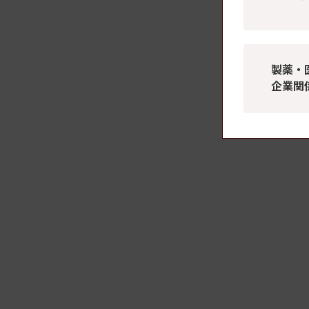
製薬・
企業関