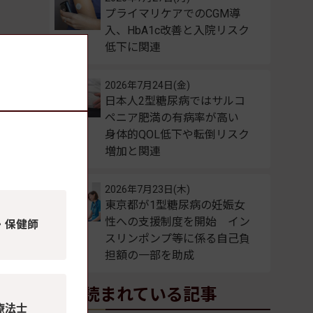
プライマリケアでのCGM導
入、HbA1c改善と入院リスク
低下に関連
2026年7月24日(金)
日本人2型糖尿病ではサルコ
ペニア肥満の有病率が高い
身体的QOL低下や転倒リスク
増加と関連
2026年7月23日(木)
東京都が1型糖尿病の妊娠女
性への支援制度を開始 イン
・保健師
スリンポンプ等に係る自己負
担額の一部を助成
よく読まれている記事
療法士