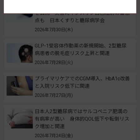
継続的薬学管理のための災害対応の手引き
を公開 災害時インスリン自己注射の留意
点も 日本くすりと糖尿病学会
2026年7月30日(木)
GLP-1受容体作動薬の新規開始、2型糖尿
病患者の脱毛症リスク上昇と関連
2026年7月28日(火)
プライマリケアでのCGM導入、HbA1c改善
と入院リスク低下に関連
2026年7月27日(月)
日本人2型糖尿病ではサルコペニア肥満の
有病率が高い 身体的QOL低下や転倒リス
ク増加と関連
2026年7月24日(金)