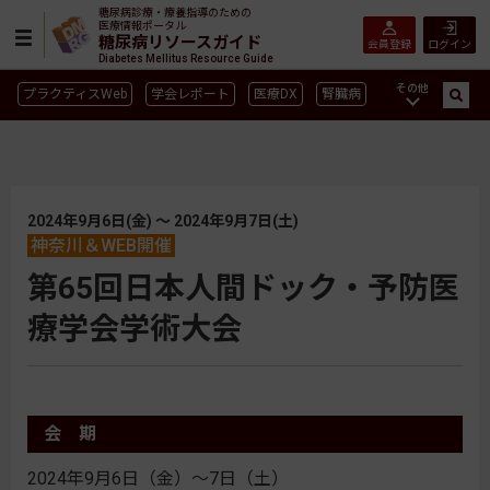
糖尿病診療・療養指導のための
医療情報ポータル
糖尿病リソースガイド
会員登録
ログイン
Diabetes Mellitus Resource Guide
その他
プラクティスWeb
学会レポート
医療DX
腎臓病
GLP-1
CGM／isCGM
インスリン製剤早見表
血糖記録アプリ早見表
SGLT2
新型コロナ
高齢者
インスリン製剤
薬物療法
食事療法
運動療法
2024年9月6日(金) 〜 2024年9月7日(土)
合併症
神奈川＆WEB開催
ガイドライン
第65回日本人間ドック・予防医
療学会学術大会
会 期
2024年9月6日（金）〜7日（土）