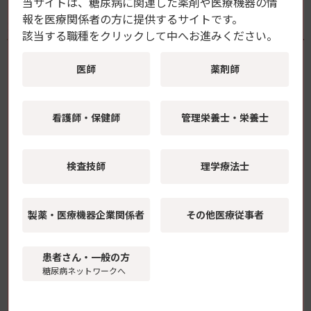
当サイトは、糖尿病に関連した薬剤や医療機器の情
報を
医療関係者の方に提供するサイトです。
最新ニュース記事
該当する職種をクリックして中へお進みください。
医師
薬剤師
ヒトiPS細胞でヒト心不全モデルを再現
SGLT2阻害薬による心機能改善の機序を解
明 藤田医科大学ら
看護師・保健師
管理栄養士・栄養士
2026年8月6日(木)
2型糖尿病の「脳インスリン抵抗性」が視
検査技師
理学療法士
床下部後核に局在することを解明 順天堂
大学
2026年8月5日(水)
製薬・医療機器
企業関係者
その他医療従事者
FreeStyleリブレ2、X線・CT検査時のセン
患者さん・一般の方
サー取り外しが不要に
糖尿病ネットワークへ
2026年8月3日(月)