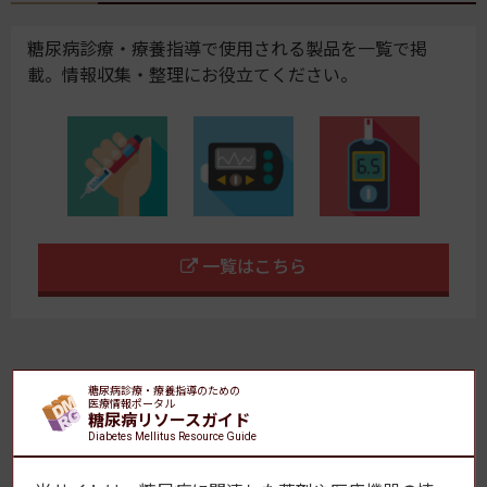
糖尿病診療・療養指導で使用される製品を一覧で掲
載。情報収集・整理にお役立てください。
一覧はこちら
【おすすめ】腎臓病の特集コーナー「慢性腎臓病とSDM」
糖尿病診療・療養指導のための
医療情報ポータル
糖尿病リソースガイド
早見表（インスリン製剤・血糖記録アプリ）最新版を販売
Diabetes Mellitus Resource Guide
中！