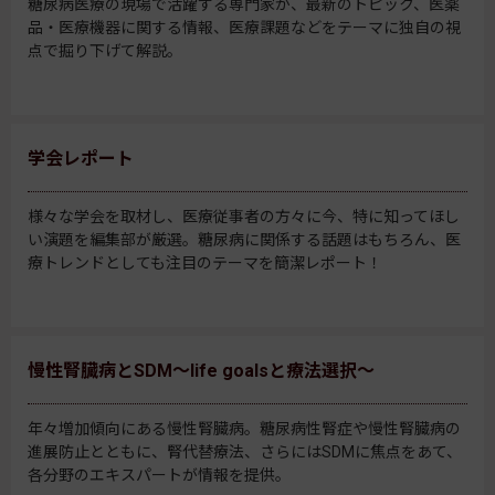
糖尿病医療の現場で活躍する専門家が、最新のトピック、医薬
品・医療機器に関する情報、医療課題などをテーマに独自の視
点で掘り下げて解説。
学会レポート
様々な学会を取材し、医療従事者の方々に今、特に知ってほし
い演題を編集部が厳選。糖尿病に関係する話題はもちろん、医
療トレンドとしても注目のテーマを簡潔レポート！
慢性腎臓病とSDM～life goalsと療法選択～
年々増加傾向にある慢性腎臓病。糖尿病性腎症や慢性腎臓病の
進展防止とともに、腎代替療法、さらにはSDMに焦点をあて、
各分野のエキスパートが情報を提供。