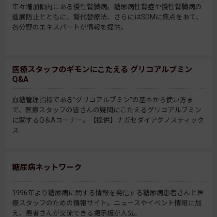
年々増加傾向にある慢性腎臓病。糖尿病性腎症や慢性腎臓病の
進展防止とともに、腎代替療法、さらにはSDMに焦点をあて、
各分野のエキスパートが情報を提供。
医療スタッフのギモンにこたえる グリコアルブミン
Q&A
血糖管理指標である”グリコアルブミン”の基本から使い方ま
で、医療スタッフの皆さんの疑問にこたえるグリコアルブミン
に関するQ＆Aコーナー。【提供】ナガセダイアグノスティック
ス
糖尿病ネットワーク
1996年より糖尿病に関する情報を発信する糖尿病患者さんと医
療スタッフのための情報サイト。ニュースやイベント情報に加
え、患者さんが交流できる掲示板が人気。