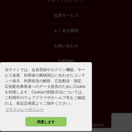
このサイトについて
会員サービス
よくある質問
お問い合わせ
利用規約
当サイトでは、会員登録やログイン機能、サー
ビス改善、利用者の興味関心に合わせたコンテ
特商法に基づく表示
ンツ表示、利用状況の解析、広告配信・測定、
広告配信事業者へのデータ提供のためにCookie
プライバシーポリシー
を利用します。Cookieの削除方法については、
ご利用中のウェブブラウザのヘルプ等をご確認
の上、各設定画面よりご操作ください。
プライバシーポリシー
同意します
©2009 - 2026 SOSHINSHA All Rights Reserved.