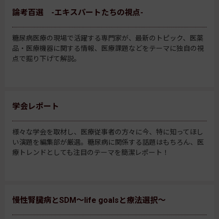
論考百選 -エキスパートたちの視点-
糖尿病医療の現場で活躍する専門家が、最新のトピック、医薬
品・医療機器に関する情報、医療課題などをテーマに独自の視
点で掘り下げて解説。
学会レポート
様々な学会を取材し、医療従事者の方々に今、特に知ってほし
い演題を編集部が厳選。糖尿病に関係する話題はもちろん、医
療トレンドとしても注目のテーマを簡潔レポート！
慢性腎臓病とSDM～life goalsと療法選択～