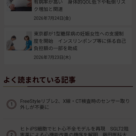
有病率が高い 身体的QOL低下や転倒リス
ク増加と関連
2026年7月24日(金)
東京都が1型糖尿病の妊娠女性への支援制
度を開始 インスリンポンプ等に係る自己
負担額の一部を助成
2026年7月23日(木)
よく読まれている記事
FreeStyleリブレ2、X線・CT検査時のセンサー取り
外しが不要に
ヒトiPS細胞でヒト心不全モデルを再現 SGLT2阻
害薬による心機能改善の機序を解明 藤田医科大