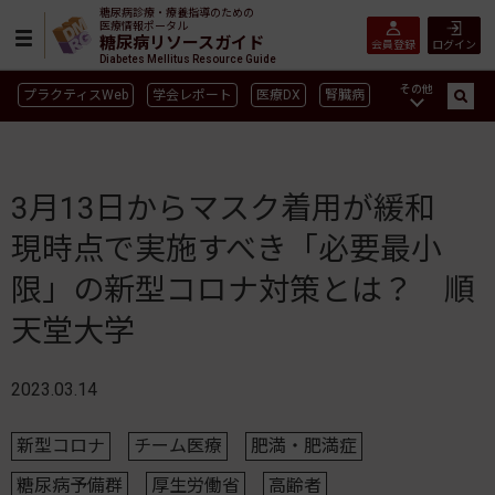
糖尿病診療・療養指導のための
医療情報ポータル
糖尿病リソースガイド
会員登録
ログイン
Diabetes Mellitus Resource Guide
その他
プラクティスWeb
学会レポート
医療DX
腎臓病
GLP-1
CGM／isCGM
インスリン製剤早見表
血糖記録アプリ早見表
SGLT2
新型コロナ
高齢者
3月13日からマスク着用が緩和
インスリン製剤
薬物療法
食事療法
運動療法
現時点で実施すべき「必要最小
合併症
ガイドライン
限」の新型コロナ対策とは？ 順
天堂大学
2023.03.14
新型コロナ
チーム医療
肥満・肥満症
糖尿病予備群
厚生労働省
高齢者