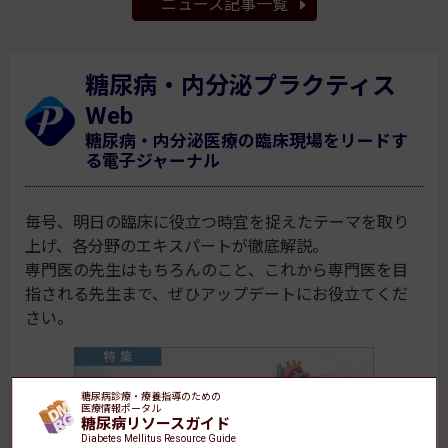
ニュース記事一覧
糖尿病・内分泌プラクティス
Web
糖尿病・内分泌医療の臨床現場をリードす
る電子ジャーナル
毎号、明日の臨床に役立つ時宜を捉えたテーマを取り
上げ、各分野のエキスパートが徹底解説。
専門医の先生はもちろんのこと、これから専門医を目
指される先生まで、ぜひアップデートにお役立てくだ
さい。
糖尿病診療・療養指導のための
医療情報ポータル
糖尿病リソースガイド
Diabetes Mellitus Resource Guide