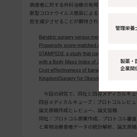
病患者に対する外科治療の有用性を示した結果を
新型コロナウイルス感染による死亡や入院を減
担を減少させることが期待されるという英国で
管理栄養
Bariatric surgery versus medical treatment in 
Propensity score-matched analysis on real-
STAMPEDE, a study that confirms that metabol
製薬・
with a Body Mass Index of 27-43 kg/m2(J
企業関
Cost-effectiveness of bariatric and metabolic
Kingdom(Surgery for Obesity and Related
今回の研究で、同社と四谷メディカルキュ
四谷メディカルキューブ：プロトコルレビュ
論文原稿作成とレビュー、論文投稿
同社：プロトコル原案作成、プロトコル審査、
と薬物治療患者データの統計解析、論文原稿