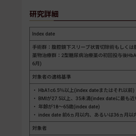
研究詳細
Index date
手術群：腹腔鏡下スリーブ状胃切除術もしくは
薬物治療群：2型糖尿病治療薬の初回投与後HbA1c
6月)
対象者の適格基準
・ HbA1c6.5％以上(index dateまたはそれ以前)
・ BMIが27.5以上、35未満(index dateに最も
・ 年齢が18～65歳(index date)
・ index date 前6ヵ月以内、あるいは3
対象者