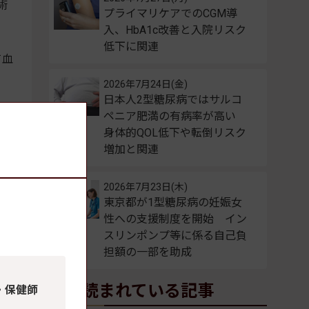
術
プライマリケアでのCGM導
入、HbA1c改善と入院リスク
低下に関連
て血
2026年7月24日(金)
日本人2型糖尿病ではサルコ
ペニア肥満の有病率が高い
身体的QOL低下や転倒リスク
増加と関連
2026年7月23日(木)
善手
東京都が1型糖尿病の妊娠女
険上
性への支援制度を開始 イン
な
スリンポンプ等に係る自己負
メ
担額の一部を助成
よく読まれている記事
・保健師
尿