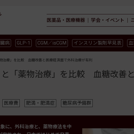
ル
医薬品・医療機器
学会・イベント
臓病
GLP-1
CGM／isCGM
インスリン製剤早見表
血
薬物療法
食事療法
運動療法
合併症
ガイドライ
薬物治療」を比較 血糖改善と医療経済面で外科治療が有利
」と「薬物治療」を比較 血糖改善
医療費
肥満・肥満症
糖尿病予備群
象に、外科治療と、薬物療法を中