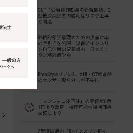
が
GLP-1受容体作動薬の新規開始、2
的負
型糖尿病患者の脱毛症リスク上昇
と関連
療法士
継続的薬学管理のための災害対応
の手引きを公開 災害時インスリ
ン自己注射の留意点も 日本くす
s
りと糖尿病学会
・一般の方
ワークへ
FreeStyleリブレ2、X線・CT検査時
のセンサー取り外しが不要に
、
「マンジャロ皮下注」の薬価が8月
1日より改定 持続可能性特例価格
調整により
ータ
2型糖尿病の「脳インスリン抵抗