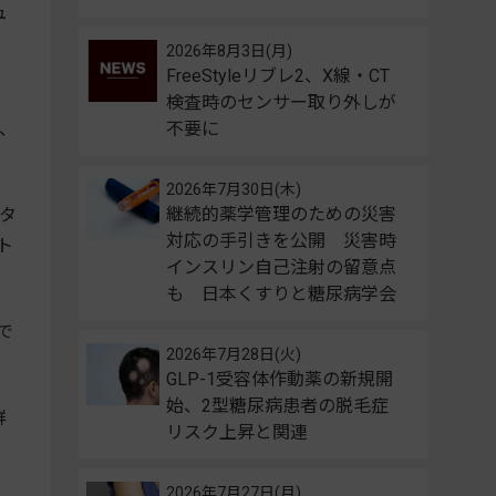
ュ
2026年8月3日(月)
FreeStyleリブレ2、X線・CT
検査時のセンサー取り外しが
、
不要に
2026年7月30日(木)
継続的薬学管理のための災害
ータ
対応の手引きを公開 災害時
ト
インスリン自己注射の留意点
も 日本くすりと糖尿病学会
で
2026年7月28日(火)
GLP-1受容体作動薬の新規開
始、2型糖尿病患者の脱毛症
群
リスク上昇と関連
2026年7月27日(月)