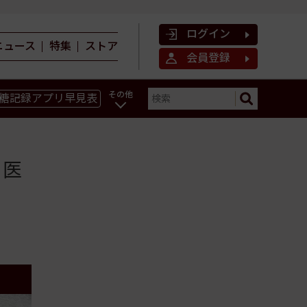
ログイン
ニュース
特集
ストア
会員登録
その他
糖記録アプリ早見表
ン
と医