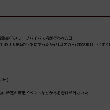
腹腔鏡下スリーブバイパス術が行われた日
以上6.5％の状態にあった6ヵ月以内の日(2008年1月～2019
近い日)
6ヵ月以内に所定の疾患イベントなどがある者は除外された