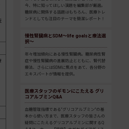
除
今、特に知ってほしい演題を編集部が厳選。
糖尿病に関係する話題はもちろん、医療トレ
ンドとしても注目のテーマを簡潔レポート！
近
慢性腎臓病とSDM～life goalsと療法選
択～
年々増加傾向にある慢性腎臓病。糖尿病性腎
療
症や慢性腎臓病の進展防止とともに、腎代替
療法、さらにはSDMに焦点をあて、各分野の
エキスパートが情報を提供。
医療スタッフのギモンにこたえる グリ
コアルブミンQ&A
血糖管理指標である”グリコアルブミン”の基
本から使い方まで、医療スタッフの皆さんの
疑問にこたえるグリコアルブミンに関するQ