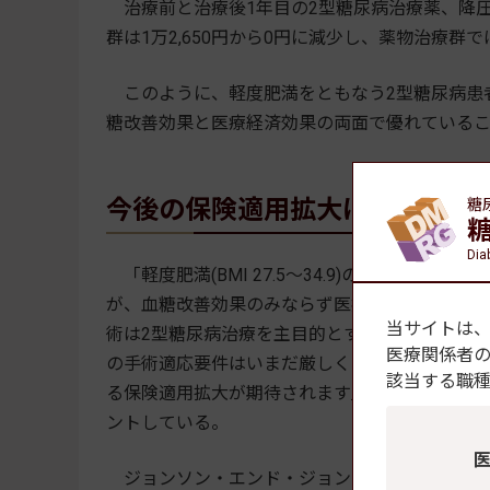
治療前と治療後1年目の2型糖尿病治療薬、降圧
群は1万2,650円から0円に減少し、薬物治療群では
このように、軽度肥満をともなう2型糖尿病患者
糖改善効果と医療経済効果の両面で優れている
今後の保険適用拡大に期待
糖
Dia
「軽度肥満(BMI 27.5～34.9)の2型糖尿
が、血糖改善効果のみならず医療経済面でも優
当サイトは
術は2型糖尿病治療を主目的とする効果的な治療
医療関係者
の手術適応要件はいまだ厳しく、外科治療の恩
該当する職
る保険適用拡大が期待されます」と、今回の研究
ントしている。
ジョンソン・エンド・ジョンソンは、肥満・糖尿