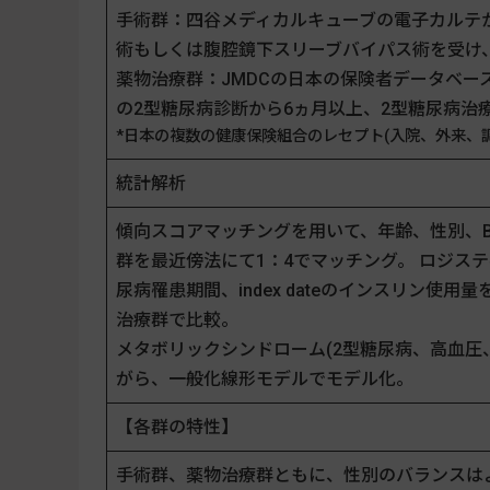
手術群：四谷メディカルキューブの電子カルテから
術もしくは腹腔鏡下スリーブバイパス術を受け、
薬物治療群：JMDCの日本の保険者データベース*
の2型糖尿病診断から6ヵ月以上、2型糖尿病治療
*日本の複数の健康保険組合のレセプト(入院、外来、
統計解析
傾向スコアマッチングを用いて、年齢、性別、BMI
群を最近傍法にて1：4でマッチング。 ロジスティック
尿病罹患期間、index dateのインスリン
治療群で比較。
メタボリックシンドローム(2型糖尿病、高血圧
がら、一般化線形モデルでモデル化。
【各群の特性】
手術群、薬物治療群ともに、性別のバランスは