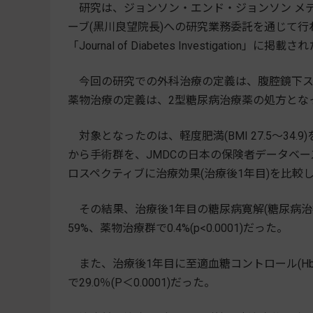
研究は、ジョンソン・エンド・ジョンソン メデ
ーブ(黒川良望院長)への研究業務委託を通じて
「Journal of Diabetes Investigation」に掲載さ
今回の研究での外科治療の定義は、腹腔鏡下ス
薬物治療の定義は、2型糖尿病治療薬の処方とな
対象となったのは、軽度肥満(BMI 27.5～34
から手術群を、JMDCの日本の保険者データベ
ロスペクティブに治療効果(治療後1年目)を比較
その結果、治療後1年目の糖尿病寛解(糖尿病治療薬
59%、薬物治療群で0.4%(p<0.0001)だった。
また、治療後1年目に至適血糖コントロール(HbA
で29.0％(P＜0.0001)だった。