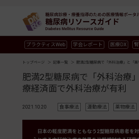
糖尿病診療・療養指導のための
医療情報ポータ
糖尿病リソースガイド
Diabetes Mellitus Resource Guide
プラクティスWeb
学会レポート
医療DX
腎
SGLT2
新型コロナ
高齢者
インスリン製剤
トップページ
記事一覧
肥満2型糖尿病で「外科治療」と「
肥満2型糖尿病で「外科治療
療経済面で外科治療が有利
2021.10.20
食事療法
運動療法
薬物療法
日本の軽度肥満をともなう2型糖尿病患者を対