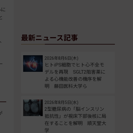
心に
と
最新ニュース記事
、
2026年8月6日(木)
ー
ヒトiPS細胞でヒト心不全モ
デルを再現 SGLT2阻害薬に
よる心機能改善の機序を解
明 藤田医科大学ら
2026年8月5日(水)
2型糖尿病の「脳インスリン
が
抵抗性」が視床下部後核に局
在することを解明 順天堂大
学