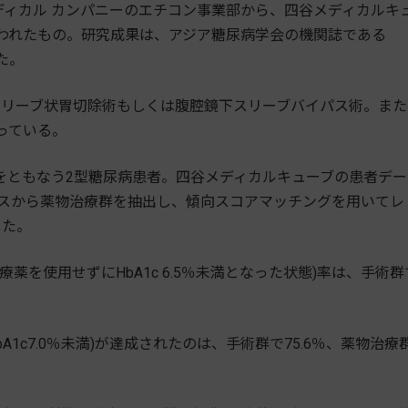
ィカル カンパニーのエチコン事業部から、四谷メディカルキ
行われたもの。研究成果は、アジア糖尿病学会の機関誌である
れた。
リーブ状胃切除術もしくは腹腔鏡下スリーブバイパス術。また
っている。
.9)をともなう2型糖尿病患者。四谷メディカルキューブの患者デ
ースから薬物治療群を抽出し、傾向スコアマッチングを用いてレ
した。
を使用せずにHbA1c 6.5％未満となった状態)率は、手術群
1c7.0％未満)が達成されたのは、手術群で75.6％、薬物治療