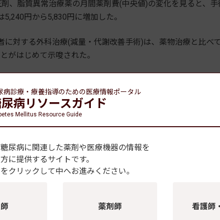
剤、脂質異常治療薬の月間薬剤費(中央値)の変化を見ると、手
5,240円から5,830円に増加した。
に対する外科治療(減量・代謝改善手術)は、薬物治療と比べ
ことがはじめて示唆された。
尿病診療・療養指導のための
医療情報ポータル
糖尿病リソースガイド
betes Mellitus Resource Guide
病患者を対象とした同研究で、薬物治療と比較して、外科治療の有用性
れていることが示唆されました。近年、腹腔鏡下減量・代謝改
、糖尿病に関連した薬剤や医療機器の情報を
法(メタボリックサージェリー)として注目されていますが、保
の方に提供するサイトです。
恵にあずかれない患者さんが多くいらっしゃいます。今後のさら
種をクリックして中へお進みください。
の研究責任者となった四谷メディカルキューブの関洋介氏はコ
医師
薬剤師
看護師
病の分野で研究をサポートしており、2017年11月に、2型糖