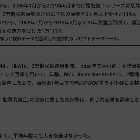
、2008年1月から2019年6月までに腹腔鏡下スリーブ胃切
2型糖尿病治療のために医師の治療を6ヵ月以上受けた119人
から、2008年1月から2019年6月までの年次健康診断で、直
薬の処方を受けた1万117人
調剤)と検診データを蓄積した疫学的なレセプトデータベース。
、HbA1c、2型糖尿病罹患期間、index年で手術群：薬物治
回帰を用いて、年齢、BMI、index dateのHbA1c、2型糖
使用量を調整した上で、治療後1年目での糖尿病寛解率を手術群と薬物
、脂質異常症)の治療に要した薬剤費は、同じ共変量を調整しな
よく、平均年齢にも大きな差はなかった。