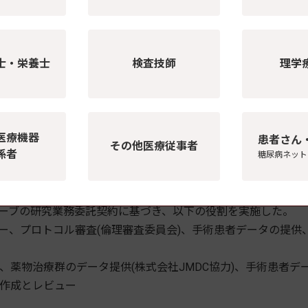
発表した。また、2021年7月には、肥満・糖尿外科手術の増加
少させる可能性が示唆され、最終的に肥満の臨床的および経済
の研究結果を発表した。
士・栄養士
検査技師
理学
mildly obese patients with type 2 diabetes mellitus in Japan:
world data(Journal of Diabetes Investigation 2021年7月15日)
ic surgery provides long-term control of T2 Diabetes in patient
医療機器
ohnson & Johnson 2017年11月15日)
患者さん
その他医療従事者
係者
糖尿病ネット
 surgery, and implications of COVID-19 in the United
 Diseases 2021年7月27日)
ーブの研究業務委託契約に基づき、以下の役割を実施した。
ー、プロトコル審査(倫理審査委員会)、手術患者データの提供
薬物治療群のデータ提供(株式会社JMDC協力)、手術患者デ
作成とレビュー