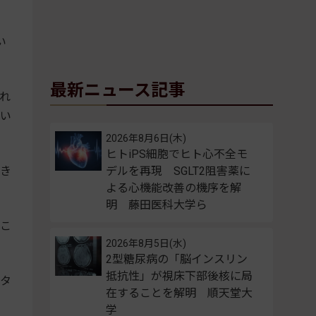
い
最新ニュース記事
れ
とい
2026年8月6日(木)
ヒトiPS細胞でヒト心不全モ
き
デルを再現 SGLT2阻害薬に
よる心機能改善の機序を解
明 藤田医科大学ら
こ
2026年8月5日(水)
2型糖尿病の「脳インスリン
抵抗性」が視床下部後核に局
タ
在することを解明 順天堂大
学