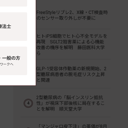
FreeStyleリブレ2、X線・CT検査時
のセンサー取り外しが不要に
療法士
ヒトiPS細胞でヒト心不全モデルを
再現 SGLT2阻害薬による心機能
改善の機序を解明 藤田医科大学
ら
・一般の方
ワークへ
GLP-1受容体作動薬の新規開始、2
型糖尿病患者の脱毛症リスク上昇
と関連
2型糖尿病の「脳インスリン抵抗
性」が視床下部後核に局在するこ
とを解明 順天堂大学
「マンジャロ皮下注」の薬価が8月