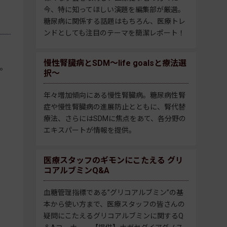
今、特に知ってほしい演題を編集部が厳選。
糖尿病に関係する話題はもちろん、医療トレ
ンドとしても注目のテーマを簡潔レポート！
慢性腎臓病とSDM～life goalsと療法選
。
択～
年々増加傾向にある慢性腎臓病。糖尿病性腎
症や慢性腎臓病の進展防止とともに、腎代替
療法、さらにはSDMに焦点をあて、各分野の
エキスパートが情報を提供。
医療スタッフのギモンにこたえる グリ
コアルブミンQ&A
血糖管理指標である”グリコアルブミン”の基
本から使い方まで、医療スタッフの皆さんの
疑問にこたえるグリコアルブミンに関するQ