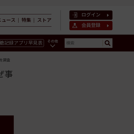
ログイン
ニュース
特集
ストア
会員登録
その他
糖記録アプリ早見表
ン
を調査
ぜ事