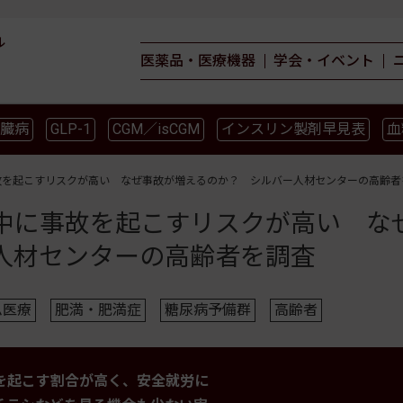
ル
医薬品・医療機器
学会・イベント
臓病
GLP-1
CGM／isCGM
インスリン製剤早見表
血
薬物療法
食事療法
運動療法
合併症
ガイドライ
故を起こすリスクが高い なぜ事故が増えるのか？ シルバー人材センターの高齢者
中に事故を起こすリスクが高い な
人材センターの高齢者を調査
ム医療
肥満・肥満症
糖尿病予備群
高齢者
を起こす割合が高く、安全就労に