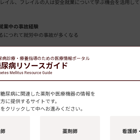
レイル、フレイルの人は安全就業について学ぶ機会を活用して
就業中の事故経験
るにつれて就労中の事故が多くなる
尿病診療・療養指導のための
医療情報ポータル
糖尿病リソースガイド
betes Mellitus Resource Guide
、糖尿病に関連した薬剤や医療機器の情報を
の方に提供するサイトです。
種をクリックして中へお進みください。
医師
薬剤師
看護師