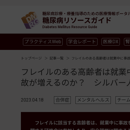
糖尿病診療・療養指導のための
医療情報ポータ
糖尿病リソースガイド
Diabetes Mellitus Resource Guide
プラクティスWeb
学会レポート
医療DX
腎
SGLT2
新型コロナ
高齢者
インスリン製剤
トップページ
記事一覧
フレイルのある高齢者は就業中に事
フレイルのある高齢者は就業
故が増えるのか？ シルバー
2023.04.18
合併症
メンタルヘルス
チー
フレイルに該当する高齢者は、就業中に事故