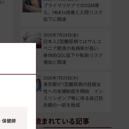
い
プライマリケアでのCGM導
入、HbA1c改善と入院リスク
低下に関連
2026年7月24日(金)
日本人2型糖尿病ではサルコ
ペニア肥満の有病率が高い
身体的QOL低下や転倒リスク
増加と関連
2026年7月23日(木)
東京都が1型糖尿病の妊娠女
性への支援制度を開始 イン
スリンポンプ等に係る自己負
担額の一部を助成
よく読まれている記事
・保健師