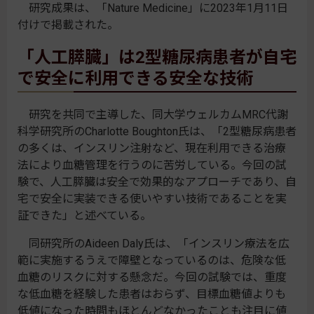
研究成果は、「Nature Medicine」に2023年1月11日
付けで掲載された。
「人工膵臓」は2型糖尿病患者が自宅
で安全に利用できる安全な技術
研究を共同で主導した、同大学ウェルカムMRC代謝
科学研究所のCharlotte Boughton氏は、「2型糖尿病患者
の多くは、インスリン注射など、現在利用できる治療
法により血糖管理を行うのに苦労している。今回の試
験で、人工膵臓は安全で効果的なアプローチであり、自
宅で安全に実装できる使いやすい技術であることを実
証できた」と述べている。
同研究所のAideen Daly氏は、「インスリン療法を広
範に実施するうえで障壁となっているのは、危険な低
血糖のリスクに対する懸念だ。今回の試験では、重度
な低血糖を経験した患者はおらず、目標血糖値よりも
低値になった時間もほとんどなかったことも注目に値