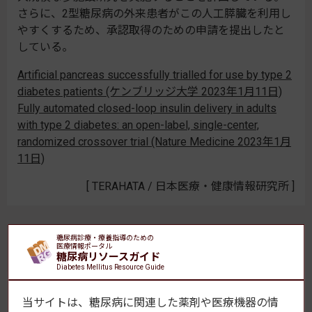
さらに、2型糖尿病の外来患者がこの人工膵臓を利用し
やすくするため、承認取得のための申請を提出したと
している。
Artificial pancreas successfully trialled for use by type 2
diabetes patients (ケンブリッジ大学 2023年1月11日)
Fully automated closed-loop insulin delivery in adults
with type 2 diabetes: an open-label, single-center,
randomized crossover trial (Nature Medicine 2023年1月
11日)
[ TERAHATA / 日本医療・健康情報研究所 ]
ニュース記事一覧
糖尿病診療・療養指導のための
医療情報ポータル
糖尿病リソースガイド
Diabetes Mellitus Resource Guide
糖尿病・内分泌プラクティス
当サイトは、糖尿病に関連した薬剤や医療機器の情