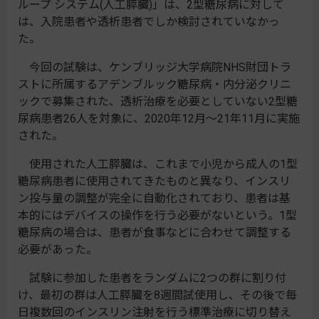
ループ システム(人工膵臓)」は、2型糖尿病に対して
は、入院患者や透析患者でしか検討されていなかっ
た。
今回の試験は、ケンブリッジ大学病院NHS財団トラ
ストに所属するアデンブルック糖尿病・内分泌クリニ
ックで募集された、透析治療を必要としていない2型糖
尿病患者26人を対象に、2020年12月～21年11月に実施
された。
使用された人工膵臓は、これまで小児から成人の1型
糖尿病患者に使用されてきたものと異なり、インスリ
ン投与量の調整が完全に自動化されており、患者は基
本的にはデバイスの操作を行う必要がないという。1型
糖尿病の場合は、患者が食事などに合わせて調整する
必要があった。
試験に参加した患者をランダムに2つの群に割り付
け、最初の群は人工膵臓を8週間試使用し、その後で毎
日複数回のインスリン注射を行う標準治療に切り替え