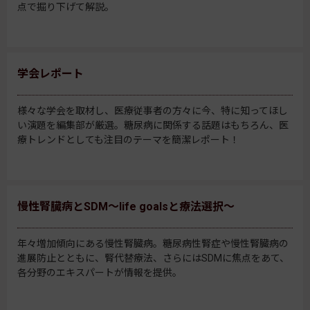
点で掘り下げて解説。
学会レポート
様々な学会を取材し、医療従事者の方々に今、特に知ってほし
い演題を編集部が厳選。糖尿病に関係する話題はもちろん、医
療トレンドとしても注目のテーマを簡潔レポート！
慢性腎臓病とSDM～life goalsと療法選択～
年々増加傾向にある慢性腎臓病。糖尿病性腎症や慢性腎臓病の
進展防止とともに、腎代替療法、さらにはSDMに焦点をあて、
各分野のエキスパートが情報を提供。