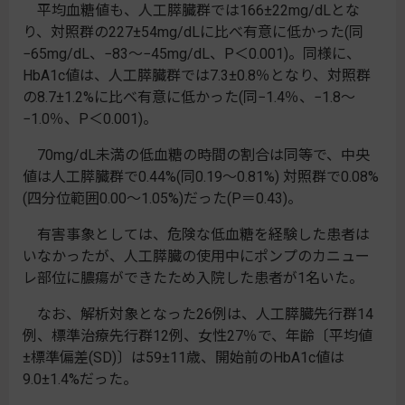
平均血糖値も、人工膵臓群では166±22mg/dLとな
り、対照群の227±54mg/dLに比べ有意に低かった(同
−65mg/dL、−83～−45mg/dL、P＜0.001)。同様に、
HbA1c値は、人工膵臓群では7.3±0.8％となり、対照群
の8.7±1.2%に比べ有意に低かった(同−1.4％、−1.8～
−1.0％、P＜0.001)。
70mg/dL未満の低血糖の時間の割合は同等で、中央
値は人工膵臓群で0.44%(同0.19～0.81%) 対照群で0.08%
(四分位範囲0.00～1.05%)だった(P＝0.43)。
有害事象としては、危険な低血糖を経験した患者は
いなかったが、人工膵臓の使用中にポンプのカニュー
レ部位に膿瘍ができたため入院した患者が1名いた。
なお、解析対象となった26例は、人工膵臓先行群14
例、標準治療先行群12例、女性27％で、年齢〔平均値
±標準偏差(SD)〕は59±11歳、開始前のHbA1c値は
9.0±1.4%だった。