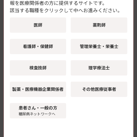
Web
報を
医療関係者の方に提供するサイトです。
糖尿病・内分泌医療の臨床現場をリードす
該当する職種をクリックして中へお進みください。
る電子ジャーナル
医師
薬剤師
毎号、明日の臨床に役立つ時宜を捉えたテーマを取り
上げ、各分野のエキスパートが徹底解説。
看護師・保健師
管理栄養士・栄養士
専門医の先生はもちろんのこと、これから専門医を目
指される先生まで、ぜひアップデートにお役立てくだ
さい。
検査技師
理学療法士
製薬・医療機器
企業関係者
その他医療従事者
患者さん・一般の方
糖尿病ネットワークへ