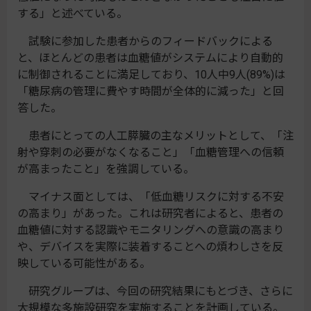
する」と述べている。
試験に参加した患者からのフィードバックによる
と、ほとんどの患者は血糖値がシステムにより自動的
に制御されることに満足しており、10人中9人(89%)は
「糖尿病の管理に費やす時間が全体的に減った」と回
答した。
患者にとっての人工膵臓の主なメリットとして、「注
射や穿刺の必要がなくなること」「血糖管理への信頼
が高まったこと」を強調している。
マイナス面としては、「低血糖リスクに対する不安
の高まり」があった。これは研究者によると、患者の
血糖値に対する認識やモニタリングへの意識の高まり
や、デバイスを実際に装着することへの煩わしさを反
映している可能性がある。
研究グループは、今回の研究結果にもとづき、さらに
大規模な多施設研究を実施することを計画している。