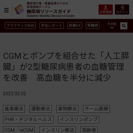
糖尿病診療・療養指導のための
医療情報ポータル
糖尿病リソースガイド
会員登録
ログイン
Diabetes Mellitus Resource Guide
その他
プラクティスWeb
学会レポート
医療DX
腎臓病
GLP-1
CGM／isCGM
インスリン製剤早見表
血糖記録アプリ早見表
SGLT2
新型コロナ
高齢者
CGMとポンプを組合せた「人工膵
インスリン製剤
薬物療法
食事療法
運動療法
臓」が2型糖尿病患者の血糖管理
合併症
ガイドライン
を改善 高血糖を半分に減少
2023.02.02
食事療法
運動療法
薬物療法
チーム医療
PHR・デジタルヘルス
インスリンポンプ
CGM／isCGM
インスリン療法
高齢者