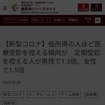
糖尿病診療・療養指導のための
医療情報ポータル
糖尿病リソースガイド
会員登録
ログイン
Diabetes Mellitus Resource Guide
その他
プラクティスWeb
学会レポート
医療DX
腎臓病
GLP-1
CGM／isCGM
インスリン製剤早見表
血糖記録アプリ早見表
SGLT2
新型コロナ
高齢者
【新型コロナ】低所得の人ほど医
インスリン製剤
薬物療法
食事療法
運動療法
療受診を控える傾向が 定期受診
合併症
ガイドライン
を控える人が男性で1.3倍、女性
で1.5倍
2023.02.28
新型コロナ
メンタルヘルス
チーム医療
医療費
高齢者