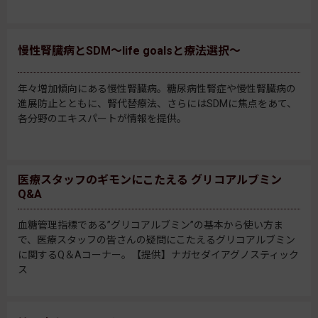
慢性腎臓病とSDM～life goalsと療法選択～
年々増加傾向にある慢性腎臓病。糖尿病性腎症や慢性腎臓病の
進展防止とともに、腎代替療法、さらにはSDMに焦点をあて、
各分野のエキスパートが情報を提供。
医療スタッフのギモンにこたえる グリコアルブミン
Q&A
血糖管理指標である”グリコアルブミン”の基本から使い方ま
で、医療スタッフの皆さんの疑問にこたえるグリコアルブミン
に関するQ＆Aコーナー。【提供】ナガセダイアグノスティック
ス