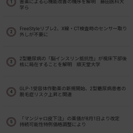
害薬による心機能改善の機序を解明 藤田医科大
学ら
FreeStyleリブレ2、X線・CT検査時のセンサー取り
外しが不要に
2型糖尿病の「脳インスリン抵抗性」が視床下部後
核に局在することを解明 順天堂大学
GLP-1受容体作動薬の新規開始、2型糖尿病患者の
脱毛症リスク上昇と関連
「マンジャロ皮下注」の薬価が8月1日より改定
持続可能性特例価格調整により