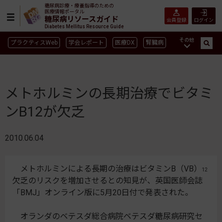
糖尿病診療・療養指導のための
医療情報ポータル
糖尿病リソースガイド
会員登録
ログイン
Diabetes Mellitus Resource Guide
その他
プラクティスWeb
学会レポート
医療DX
腎臓病
GLP-1
CGM／isCGM
インスリン製剤早見表
血糖記録アプリ早見表
SGLT2
新型コロナ
高齢者
メトホルミンの長期治療でビタミ
インスリン製剤
薬物療法
食事療法
運動療法
ンB12が欠乏
合併症
ガイドライン
2010.06.04
メトホルミンによる長期の治療はビタミンB（VB）
12
欠乏のリスクを増加させるとの知見が、英国医師会誌
「BMJ」オンライン版に5月20日付で発表された。
オランダのベテスダ総合病院ベテスダ糖尿病研究セ