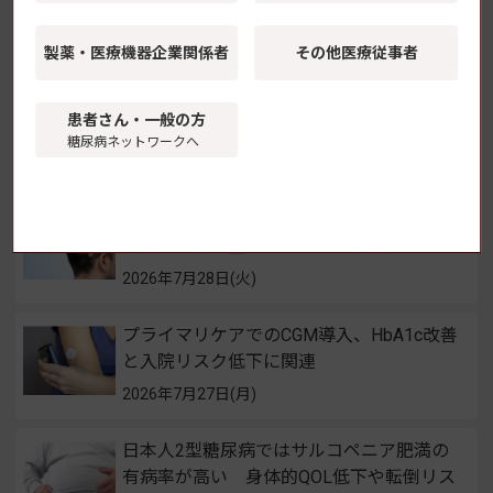
2026年8月3日(月)
製薬・医療機器
企業関係者
その他医療従事者
継続的薬学管理のための災害対応の手引き
を公開 災害時インスリン自己注射の留意
患者さん・一般の方
点も 日本くすりと糖尿病学会
糖尿病ネットワークへ
2026年7月30日(木)
GLP-1受容体作動薬の新規開始、2型糖尿
病患者の脱毛症リスク上昇と関連
2026年7月28日(火)
プライマリケアでのCGM導入、HbA1c改善
と入院リスク低下に関連
2026年7月27日(月)
日本人2型糖尿病ではサルコペニア肥満の
有病率が高い 身体的QOL低下や転倒リス