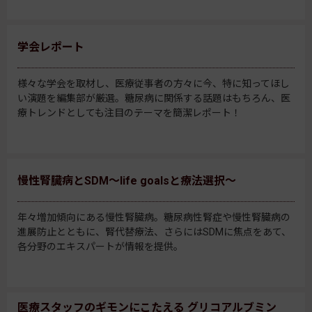
学会レポート
様々な学会を取材し、医療従事者の方々に今、特に知ってほし
い演題を編集部が厳選。糖尿病に関係する話題はもちろん、医
療トレンドとしても注目のテーマを簡潔レポート！
慢性腎臓病とSDM～life goalsと療法選択～
年々増加傾向にある慢性腎臓病。糖尿病性腎症や慢性腎臓病の
進展防止とともに、腎代替療法、さらにはSDMに焦点をあて、
各分野のエキスパートが情報を提供。
医療スタッフのギモンにこたえる グリコアルブミン