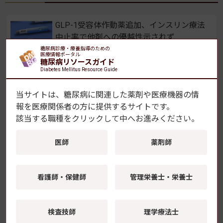
GLP-1受容体作動薬追加、インスリン療法
中止率で他剤への優越性示されず
糖尿病診療・療養指導のための
2026年8月10日(月)
医療情報ポータル
糖尿病リソースガイド
Diabetes Mellitus Resource Guide
ヒトiPS細胞でヒト心不全モデルを再現
SGLT2阻害薬による心機能改善の機序を解
当サイトは、糖尿病に関連した薬剤や医療機器の情
明 藤田医科大学ら
報を
医療関係者の方に提供するサイトです。
2026年8月6日(木)
該当する職種をクリックして中へお進みください。
2型糖尿病の「脳インスリン抵抗性」が視
医師
薬剤師
床下部後核に局在することを解明 順天堂
大学
看護師・保健師
管理栄養士・栄養士
2026年8月5日(水)
FreeStyleリブレ2、X線・CT検査時のセン
検査技師
理学療法士
サー取り外しが不要に