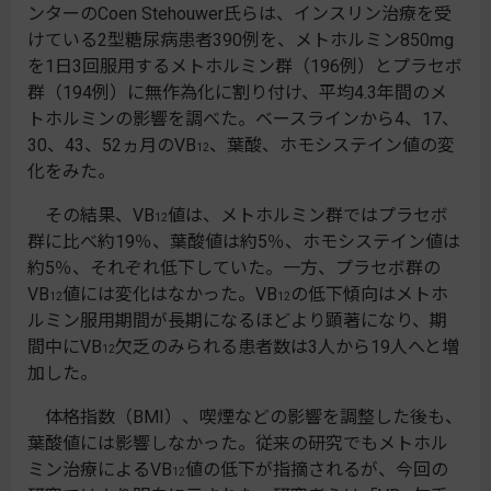
ンターのCoen Stehouwer氏らは、インスリン治療を受
けている2型糖尿病患者390例を、メトホルミン850mg
を1日3回服用するメトホルミン群（196例）とプラセボ
群（194例）に無作為化に割り付け、平均4.3年間のメ
トホルミンの影響を調べた。ベースラインから4、17、
30、43、52ヵ月のVB
、葉酸、ホモシステイン値の変
12
化をみた。
その結果、VB
値は、メトホルミン群ではプラセボ
12
群に比べ約19％、葉酸値は約5％、ホモシステイン値は
約5％、それぞれ低下していた。一方、プラセボ群の
VB
値には変化はなかった。VB
の低下傾向はメトホ
12
12
ルミン服用期間が長期になるほどより顕著になり、期
間中にVB
欠乏のみられる患者数は3人から19人へと増
12
加した。
体格指数（BMI）、喫煙などの影響を調整した後も、
葉酸値には影響しなかった。従来の研究でもメトホル
ミン治療によるVB
値の低下が指摘されるが、今回の
12