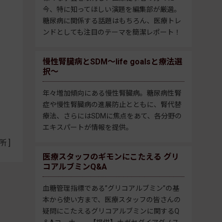
今、特に知ってほしい演題を編集部が厳選。
糖尿病に関係する話題はもちろん、医療トレ
ンドとしても注目のテーマを簡潔レポート！
慢性腎臓病とSDM～life goalsと療法選
択～
年々増加傾向にある慢性腎臓病。糖尿病性腎
症や慢性腎臓病の進展防止とともに、腎代替
療法、さらにはSDMに焦点をあて、各分野の
エキスパートが情報を提供。
 ]
医療スタッフのギモンにこたえる グリ
コアルブミンQ&A
血糖管理指標である”グリコアルブミン”の基
本から使い方まで、医療スタッフの皆さんの
疑問にこたえるグリコアルブミンに関するQ