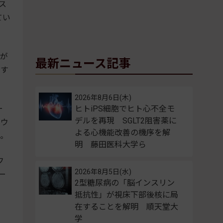
ス
てい
が
最新ニュース記事
力す
2026年8月6日(木)
ー
ヒトiPS細胞でヒト心不全モ
デルを再現 SGLT2阻害薬に
ラウ
よる心機能改善の機序を解
た。
明 藤田医科大学ら
フ
2026年8月5日(水)
ー
2型糖尿病の「脳インスリン
抵抗性」が視床下部後核に局
在することを解明 順天堂大
学