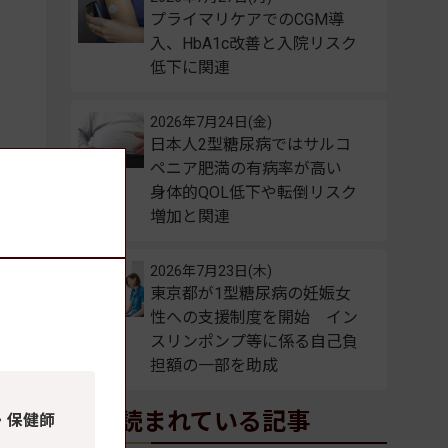
プライマリケアでのCGM導
入、HbA1c改善と入院リスク
低下に関連
2026年7月24日(金)
日本人2型糖尿病ではサルコ
ペニア肥満の有病率が高い
身体的QOL低下や転倒リスク
増加と関連
2026年7月23日(木)
東京都が1型糖尿病の妊娠女
性への支援制度を開始 イン
スリンポンプ等に係る自己負
22年
担額の一部を助成
よく読まれている記事
・保健師