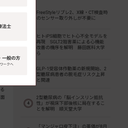
FreeStyleリブレ2、X線・CT検査時
た
のセンサー取り外しが不要に
し
療法士
ヒトiPS細胞でヒト心不全モデルを
再現 SGLT2阻害薬による心機能
と
改善の機序を解明 藤田医科大学
機
ら
・一般の方
橋と
ワークへ
GLP-1受容体作動薬の新規開始、2
型糖尿病患者の脱毛症リスク上昇
と関連
塾
なる
理面
2型糖尿病の「脳インスリン抵抗
性」が視床下部後核に局在するこ
とを解明 順天堂大学
「マンジャロ皮下注」の薬価が8月