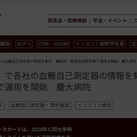
ル
医薬品・医療機器
学会・イベント
臓病
GLP-1
CGM／isCGM
インスリン製剤早見表
血
薬物療法
食事療法
運動療法
合併症
ガイドライ
社の血糖自己測定器の情報を集約 糖尿病・肥満症遠隔診療で運用を開始 慶大病院
」で各社の血糖自己測定器の情報を
で運用を開始 慶大病院
ス
血糖自己測定器・穿刺器具
インスリン療法
タカードは、2020年に同大学病