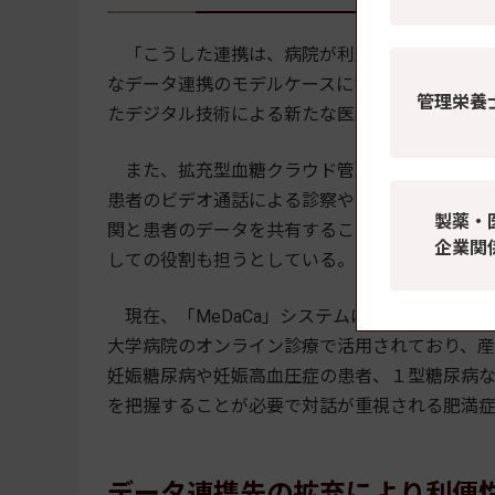
「こうした連携は、病院が利用するシステムが
なデータ連携のモデルケースになりうると考えて
管理栄養
たデジタル技術による新たな医療の実現に寄与で
また、拡充型血糖クラウド管理システムは、メデ
患者のビデオ通話による診察や、患者への検査
製薬・
関と患者のデータを共有することで患者と糖尿
企業関
しての役割も担うとしている。
現在、「MeDaCa」システムは、医師が血糖
大学病院のオンライン診療で活用されており、
妊娠糖尿病や妊娠高血圧症の患者、１型糖尿病
を把握することが必要で対話が重視される肥満
データ連携先の拡充により利便