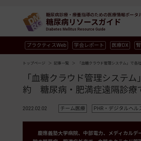
糖尿病診療・療養指導のための
医療情報ポータ
糖尿病リソースガイド
Diabetes Mellitus Resource Guide
プラクティスWeb
学会レポート
医療DX
腎
SGLT2
新型コロナ
高齢者
インスリン製剤
トップページ
記事一覧
「血糖クラウド管理システム」で各
「血糖クラウド管理システム
約 糖尿病・肥満症遠隔診療
2022.02.02
チーム医療
PHR・デジタルヘル
慶應義塾大学病院、中部電力、メディカルデー