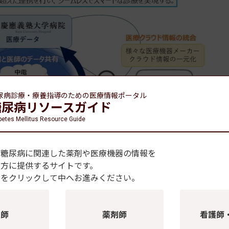
尿病診療・療養指導のための
医療情報ポータル
糖尿病リソースガイド
betes Mellitus Resource Guide
、糖尿病に関連した薬剤や医療機器の情報を
の方に提供するサイトです。
種をクリックして中へお進みください。
出典：慶應義塾大学医学部内科学(腎臓・内分泌・代謝)、20
医師
薬剤師
看護師
ムの導入により新たな医療を目指す