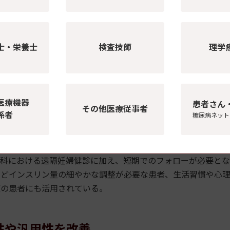
ハブとなり、各医療機器メーカーのデータをつなぎ合わせる新
おり、このような仕組みが拡がることで、データを十分に活用
士・栄養士
検査技師
理学
きると考えています」と、研究者は述べている。
ィカルデータカードの「MeDaCa」システムと連動し、医師
結果・処方箋控えデータなどの送信も引き続き行っており、医療
医療機器
患者さん
病専門医、糖尿病専門医とかかりつけ医師をつなぐ情報の架け
その他医療従事者
係者
糖尿病ネット
値のデータをリアルタイムで確認することができるため、慶應義
産科における遠隔妊婦健診に加え、短期でのフォローが必要と
などインスリン量の細やかな調整が必要な患者、生活習慣や心
症の患者にも活用されている。
性や汎用性を改善