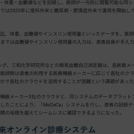
血圧・体重・血糖値などを記録し、医師が一元的に閲覧可能な同シ
では2020年に産科外来と糖尿病・肥満症外来で運用を開始し
圧、体重、血糖値やインスリン使用量といったデータを、医師
れまでは血糖値やインスリン使用量の入力は、患者自身が手入
ケティング、三和化学研究所などの簡易血糖自己測定器は、各医療メ
、医師側は患者の利用する医療機器メーカーに応じて各社のク
なかで各社のクラウドを活用することが困難という課題があっ
機器メーカー3社のクラウドと、同システムのデータプラット
したことにより、「MeDaCa」システムを介し、患者の記録デ
機関の垣根を越えてシームレスに確認できるようになった。