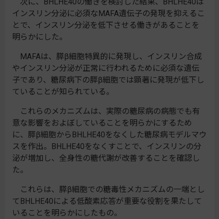
次に、BHLHE40の働きを検討した結果、BHLHE40は
インスリン分泌に必須なMAFA遺伝子の発現を抑えるこ
とで、インスリン分泌を低下させる働きがあることを
明らかにした。
MAFAは、膵β細胞特異的に発現し、インスリン合成
やインスリン分泌が正常に行われるために必須な遺伝
子であり、糖尿病下の膵β細胞では顕著に発現が低下し
ていることが知られている。
これらのメカニズムは、実際の糖尿病の病態でも有
意な影響をおよぼしていることを明らかにするため
に、膵β細胞からBHLHE40をなくした糖尿病モデルマウ
スを作出。BHLHE40をなくすことで、インスリンの分
泌が増加し、全身性の糖代謝が改善することを確認し
た。
これらは、膵β細胞での糖毒性メカニズムの一端とし
てBHLHE40による低酸素応答が重要な役割を果たして
いることを明らかにしたもの。