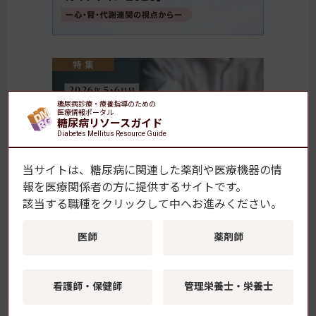
糖尿病診療・療養指導のための
医療情報ポータル
糖尿病リソースガイド
Diabetes Mellitus Resource Guide
当サイトは、糖尿病に関連した薬剤や医療機器の情
報を
医療関係者の方に提供するサイトです。
該当する職種をクリックして中へお進みください。
糖尿病・内分泌プラクティスWeb
医師
薬剤師
ご購読方法についてはこちら
看護師・保健師
管理栄養士・栄養士