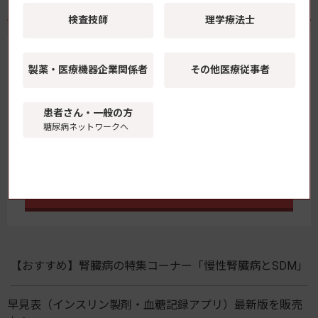
医薬品・医療機器・検査機器
検査技師
理学療法士
糖尿病診療・療養指導で使用される製品を一覧で掲
載。情報収集・整理にお役立てください。
製薬・医療機器
企業関係者
その他医療従事者
患者さん・一般の方
糖尿病ネットワークへ
一覧はこちら
【おすすめ】腎臓病の特集コーナー「慢性腎臓病とSDM」
早見表（インスリン製剤・血糖記録アプリ）最新版を販売