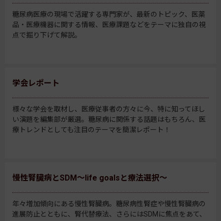
糖尿病医療の現場で活躍する専門家が、最新のトピック、医薬
品・医療機器に関する情報、医療課題などをテーマに独自の視
点で掘り下げて解説。
学会レポート
様々な学会を取材し、医療従事者の方々に今、特に知ってほし
い演題を編集部が厳選。糖尿病に関係する話題はもちろん、医
療トレンドとしても注目のテーマを簡潔レポート！
慢性腎臓病とSDM～life goalsと療法選択～
年々増加傾向にある慢性腎臓病。糖尿病性腎症や慢性腎臓病の
進展防止とともに、腎代替療法、さらにはSDMに焦点をあて、