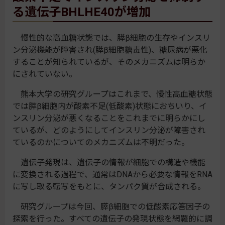
る遺伝子BHLHE40が増加
慢性的な高血糖状態では、膵β細胞の生存やインスリ
ン分泌機能が障害され(膵β細胞糖毒性)、糖尿病が悪化
することが知られているが、そのメカニズムは明らか
にされていない。
熊本大学の研究グループはこれまで、慢性高血糖状態
では膵β細胞内が酸素不足(低酸素)状態におちいり、イ
ンスリン分泌が悪くなることをこれまでに明らかにし
ているが、どのようにしてインスリン分泌が障害され
ているのかについてのメカニズムは不明だった。
遺伝子発現は、遺伝子の情報が細胞での構造や機能
に変換される過程で、通常はDNAから必要な情報をRNA
に写し取る転写をもとに、タンパク質が合成される。
研究グループは今回、膵β細胞での低酸素応答因子の
探索を行った。すべての遺伝子の発現状態を網羅的に調