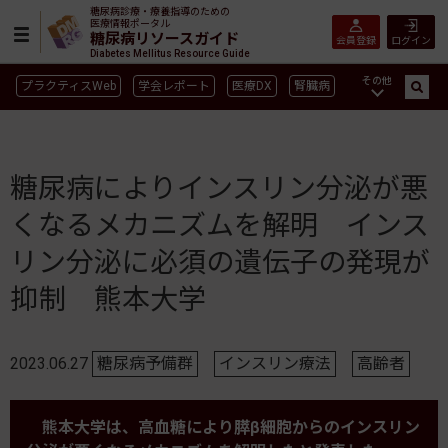
糖尿病診療・療養指導のための
医療情報ポータル
糖尿病リソースガイド
会員登録
ログイン
Diabetes Mellitus Resource Guide
その他
プラクティスWeb
学会レポート
医療DX
腎臓病
GLP-1
CGM／isCGM
インスリン製剤早見表
血糖記録アプリ早見表
SGLT2
新型コロナ
高齢者
糖尿病によりインスリン分泌が悪
インスリン製剤
薬物療法
食事療法
運動療法
くなるメカニズムを解明 インス
合併症
ガイドライン
リン分泌に必須の遺伝子の発現が
抑制 熊本大学
2023.06.27
糖尿病予備群
インスリン療法
高齢者
熊本大学は、高血糖により膵β細胞からのインスリン