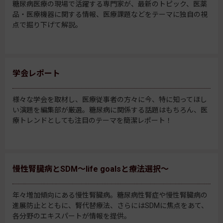
糖尿病医療の現場で活躍する専門家が、最新のトピック、医薬
品・医療機器に関する情報、医療課題などをテーマに独自の視
点で掘り下げて解説。
学会レポート
様々な学会を取材し、医療従事者の方々に今、特に知ってほし
い演題を編集部が厳選。糖尿病に関係する話題はもちろん、医
療トレンドとしても注目のテーマを簡潔レポート！
慢性腎臓病とSDM～life goalsと療法選択～
年々増加傾向にある慢性腎臓病。糖尿病性腎症や慢性腎臓病の
進展防止とともに、腎代替療法、さらにはSDMに焦点をあて、
各分野のエキスパートが情報を提供。