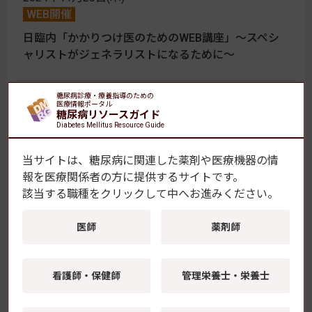
WEB開催
日臨内「かかりつけ医のためのWEB講座」〜スペシ
ャリストがジェネラリストになるために〜
2024年11月28日(木) 〜 2024年12月1日(日)
糖尿病診療・療養指導のための
医療情報ポータル
大阪
糖尿病リソースガイド
Diabetes Mellitus Resource Guide
第71回日本臨床検査医学会学術集会
当サイトは、糖尿病に関連した薬剤や医療機器の情
2024年11月26日(火)
報を
医療関係者の方に提供するサイトです。
東京
該当する職種をクリックして中へお進みください。
第56回葛飾糖尿病医会
医師
薬剤師
2024年11月23日(土)
東京
看護師・保健師
管理栄養士・栄養士
第9回東京DUKE's Meeting『その時どうする？～被災
時・緊急時の対処法を考える～』