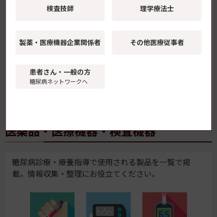
検査技師
理学療法士
2024年11月22日(金) 〜 2024年11月23日(土)
埼玉
製薬・医療機器
企業関係者
その他医療従事者
第40回日本糖尿病・妊娠学会年次学術集会
患者さん・一般の方
糖尿病ネットワークへ
...
...
1
2
10
11
12
13
14
15
16
37
38
医薬品・医療機器・検査機器
糖尿病診療・療養指導で使用される製品を一覧で掲
載。情報収集・整理にお役立てください。