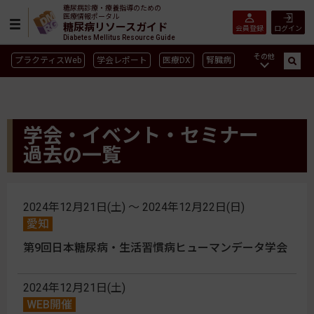
糖尿病診療・療養指導のための
医療情報ポータル
糖尿病リソースガイド
会員登録
ログイン
Diabetes Mellitus Resource Guide
その他
プラクティスWeb
学会レポート
医療DX
腎臓病
GLP-1
CGM／isCGM
インスリン製剤早見表
血糖記録アプリ早見表
SGLT2
新型コロナ
高齢者
学会・イベント・セミナー
インスリン製剤
薬物療法
食事療法
運動療法
過去の一覧
合併症
ガイドライン
2024年12月21日(土) 〜 2024年12月22日(日)
愛知
第9回日本糖尿病・生活習慣病ヒューマンデータ学会
2024年12月21日(土)
WEB開催