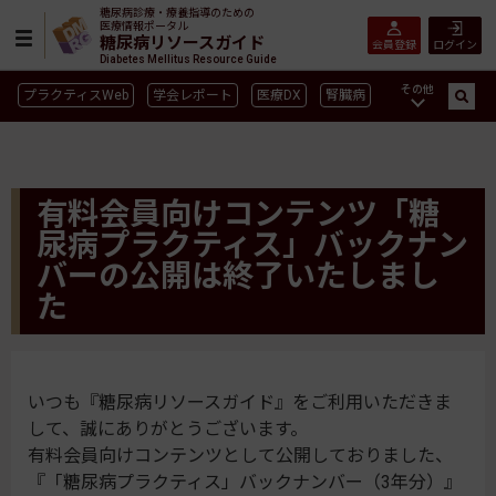
糖尿病診療・療養指導のための
医療情報ポータル
糖尿病リソースガイド
会員登録
ログイン
Diabetes Mellitus Resource Guide
その他
プラクティスWeb
学会レポート
医療DX
腎臓病
GLP-1
CGM／isCGM
インスリン製剤早見表
血糖記録アプリ早見表
SGLT2
新型コロナ
高齢者
有料会員向けコンテンツ「糖
インスリン製剤
薬物療法
食事療法
運動療法
尿病プラクティス」バックナン
合併症
ガイドライン
バーの公開は終了いたしまし
た
いつも『糖尿病リソースガイド』をご利用いただきま
して、誠にありがとうございます。
有料会員向けコンテンツとして公開しておりました、
『「糖尿病プラクティス」バックナンバー（3年分）』