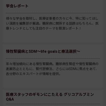
学会レポート
様々な学会を取材し、医療従事者の方々に今、特に知ってほし
い演題を編集部が厳選。糖尿病に関係する話題はもちろん、医
療トレンドとしても注目のテーマを簡潔レポート！
慢性腎臓病とSDM～life goalsと療法選択～
年々増加傾向にある慢性腎臓病。糖尿病性腎症や慢性腎臓病の
進展防止とともに、腎代替療法、さらにはSDMに焦点をあて、
各分野のエキスパートが情報を提供。
医療スタッフのギモンにこたえる グリコアルブミン
Q&A