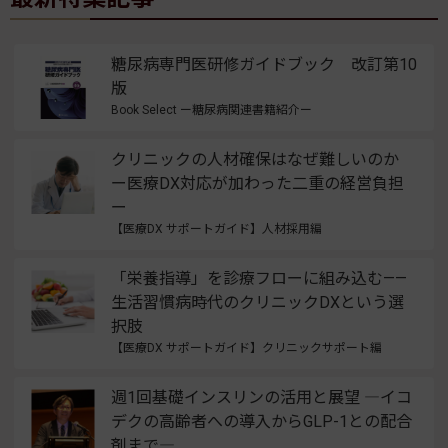
糖尿病専門医研修ガイドブック 改訂第10
版
Book Select ー糖尿病関連書籍紹介ー
クリニックの人材確保はなぜ難しいのか
ー医療DX対応が加わった二重の経営負担
ー
【医療DX サポートガイド】人材採用編
「栄養指導」を診療フローに組み込む——
生活習慣病時代のクリニックDXという選
択肢
【医療DX サポートガイド】クリニックサポート編
週1回基礎インスリンの活用と展望 ―イコ
デクの高齢者への導入からGLP-1との配合
剤まで―