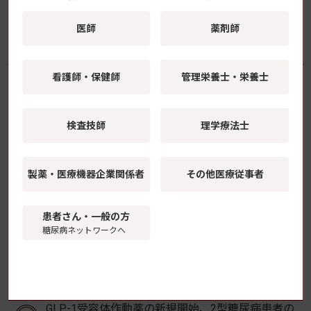
医師
薬剤師
よく読まれている記事
看護師・保健師
管理栄養士・栄養士
ヒトiPS細胞でヒト心不全モデルを再現 SGLT2阻
害薬による心機能改善の機序を解明 藤田医科大
学ら
検査技師
理学療法士
FreeStyleリブレ2、X線・CT検査時のセンサー取り
製薬・医療機器
企業関係者
その他医療従事者
外しが不要に
患者さん・一般の方
糖尿病ネットワークへ
2型糖尿病の「脳インスリン抵抗性」が視床下部後
核に局在することを解明 順天堂大学
GLP-1受容体作動薬の新規開始、2型糖尿病患者の